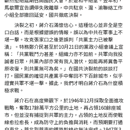
斷然拒絕延期召開國民大會，於是和平絕望。翌年初，
馬歇爾宣告調停失敗離華，中共駐京、滬、渝聯絡工作
小組全部撤回延安，國共徹底決裂。
決裂之初，蔣介石滿懷信心。這種信心並非全是空
口白話，而是根據錯誤的情報，誤以為中共在軍事上不
堪一擊。攻克張家口之後更誤判「共黨主力已被擊
潰」。特務鄭介民甚至於10月21日的黨政小組會議上宣
稱：「共黨戰鬥力甚差，組織力亦不如前。共軍向我投
誠者日眾，共黨內部亦常有我人潛伏，如能再將冀魯平
原收復，則共黨無可為矣。」在國共決裂前的談談打
打，國民黨的確從共產黨手中奪回不下百餘城市，似乎
證實共軍不堪一擊。據此，我們才明白蔣介石為什麼積
極求戰。
蔣介石在高度樂觀下，於1946年12月採取全面進攻
戰略，奪取17餘萬平方公里的土地，再占領160餘座城
市，但並沒有捕捉到共軍的主力，占領的土地反而使戰
線愈拉愈長，成為防守上的負擔與消耗，而預期要打通
自東北、華北到華東的鐵路幹線也無法完成。1947年3