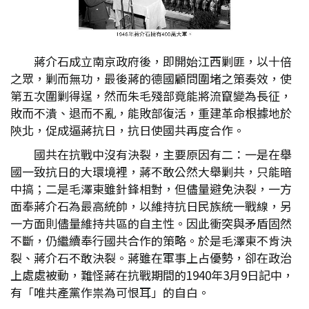
蔣介石成立南京政府後，即開始江西剿匪，以十倍
之眾，剿而無功，最後蔣的德國顧問圍堵之策奏效，使
第五次圍剿得逞，然而朱毛殘部竟能將流竄變為長征，
敗而不潰、退而不亂，能敗部復活，重建革命根據地於
陝北，促成逼蔣抗日，抗日使國共再度合作。
國共在抗戰中沒有決裂，主要原因有二：一是在舉
國一致抗日的大環境裡，蔣不敢公然大舉剿共，只能暗
中搞；二是毛澤東雖針鋒相對，但儘量避免決裂，一方
面奉蔣介石為最高統帥，以維持抗日民族統一戰線，另
一方面則儘量維持共區的自主性。因此衝突與矛盾固然
不斷，仍繼續奉行國共合作的策略。於是毛澤東不肯決
裂、蔣介石不敢決裂。蔣雖在軍事上占優勢，卻在政治
上處處被動，難怪蔣在抗戰期間的1940年3月9日記中，
有「唯共產黨作祟為可恨耳」的自白。