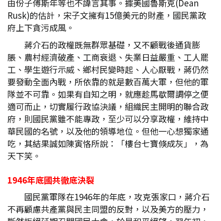
由份子傅斯年等也不諱言其事。據美國魯斯克(Dean
Rusk)的估計，宋子文擁有15億美元的財產，國民黨政
府上下貪污成風。
蔣介石的政權既無群眾基礎，又不顧戰後通貨膨
脹、農村經濟破產、工商衰退、失業日益嚴重、工人罷
工、學生遊行示威、鄉村民變時起、人心厭戰，蔣仍然
要發動全面內戰，所依靠的就是數百萬大軍，但他的軍
隊並不可靠。如果有自知之明，就應趁馬歇爾調停之便
適可而止，切實履行政協決議，組織民主開明的聯合政
府，則國民黨雖不能專政，至少可以分享政權，維持中
華民國的名號，以及他的領導地位。但他一心想獨家通
吃，其結果誠如陳寅恪所說：「樓台七寶倏成灰」，為
天下笑。
1946
年底國共徹底決裂
國民黨軍隊在1946年的年底，攻克張家口，蔣介石
不再顧慮共產黨與民主同盟的反對，以及美方的壓力，