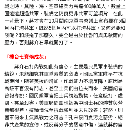
戰之時，其陸、海、空軍總兵力高達400餘萬人。數量上
固遠遠超過共軍，裝備之精良更非共軍可望項背。在此
一背景下，蔣才會在10月間南京軍事會議上宣布要在5個
月內打垮共軍。既然5個月內可以打垮共軍，又何必要和
談呢？和談拖了那麼久，完全是由於杜魯門與馬歇爾的
壓力，否則蔣介石早就開打了。
「樓台七寶倏成灰」
蔣介石打內戰如此有信心，主要是只見軍事裝備的
精銳，未能細究其軍隊素質的窳敗。國民黨軍隊早在抗
戰期間，隨著美援的增加，作戰能力不增反降，原因是
高級軍官沒有鬥志，甚至士兵們由拉夫而來。美國記者
曾報導說：國民黨軍官把士兵視若動物，任意毆打、處
罰、甚至殺害。美軍顧問團也認為中國士兵的體質與營
養都很差。這種情況至抗戰勝利並未見改善；若然，則
國軍何來士氣與戰力之可言？孔宋豪門貪污之惡劣，絕
非共產黨的宣傳，或反蔣分子的惡意中傷，連親蔣的自