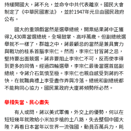
持緩開國大，蔣不允，並命令中共代表離京。國民大會
制定了《中華民國憲法》，並於1947年元旦由國民政府
公布。
國大的重頭戲當然是選舉總統，開票結果蔣中正獲
得2,430票當選總統，全場鼓掌、高呼萬歲。但副總統選
舉就不一樣了，群雄之中，蔣最顧忌的當然是兼具實力
與戰功的桂系首腦李宗仁。然而，李宗仁甘冒蔣之忌，
堅持要出面競選。蔣非要阻止李宗仁不可，反而使李得
到更多的同情。經過四輪選舉，李宗仁最後當選首屆副
總統，令蔣介石氣憤至極。李宗仁也親自感受到蔣的不
快，在就職典禮上李受盡作弄與冷落。總統和副總統都
不能夠同心協力，國民黨政府大廈將傾勢所必然。
舉措失當、民心盡失
有人或問，蔣以美式軍備，外交上的優勢，何以在
短短幾年就敗給小米加步槍的土八路，失去整個中國大
陸？再看日本當年以世界一流強國，動員百萬兵力，耗