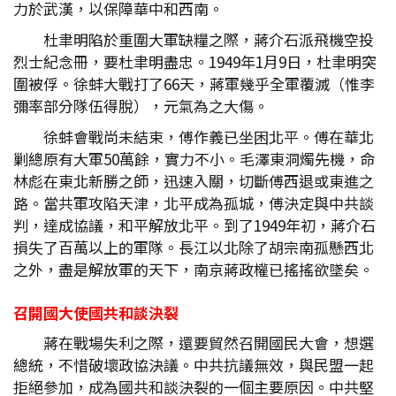
力於武漢，以保障華中和西南。
杜聿明陷於重圍大軍缺糧之際，蔣介石派飛機空投
烈士紀念冊，要杜聿明盡忠。1949年1月9日，杜聿明突
圍被俘。徐蚌大戰打了66天，蔣軍幾乎全軍覆滅（惟李
彌率部分隊伍得脫），元氣為之大傷。
徐蚌會戰尚未結束，傅作義已坐困北平。傅在華北
剿總原有大軍50萬餘，實力不小。毛澤東洞燭先機，命
林彪在東北新勝之師，迅速入關，切斷傅西退或東進之
路。當共軍攻陷天津，北平成為孤城，傅決定與中共談
判，達成協議，和平解放北平。到了1949年初，蔣介石
損失了百萬以上的軍隊。長江以北除了胡宗南孤懸西北
之外，盡是解放軍的天下，南京蔣政權已搖搖欲墜矣。
召開國大使國共和談決裂
蔣在戰場失利之際，還要貿然召開國民大會，想選
總統，不惜破壞政協決議。中共抗議無效，與民盟一起
拒絕參加，成為國共和談決裂的一個主要原因。中共堅