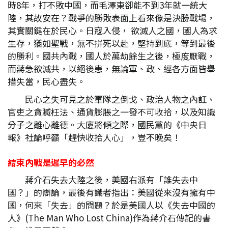
時8年，打不敗中國，而毛澤東卻能不到3年就一統大
陸，其故安在？戰爭的勝敗表面上看來像是決勝戰場，
其實關鍵在於民心。日寇入侵， 欲滅人之國，國人為求
生存，猶如聖戰，無不拼死以赴，堅持到底，等到最後
的勝利。國共內戰，國人於萬劫餘生之後，極度厭戰，
而蔣急欲滅共，以絕後患，無論軍、政、經各方面皆舉
措失當，民心盡失。
民心之失可見之於軍隊之倒戈、政治人物之內訌、
官吏之貪贓枉法、通貨膨脹之一發不可收拾，以及知識
分子之離心離德。大廈將傾之際，國民黨的《中央日
報》社論呼籲「趕快收拾人心」，豈不晚矣！
結束內戰是遲早的必然
蔣介石失去大陸之後，美國右派有「誰失去中
國？」的辯論，最後有識者指出：美國從來沒有擁有中
國，何來「失去」的問題？於是美國人以《失去中國的
人》(The Man Who Lost China)作為蔣介石傳記的書