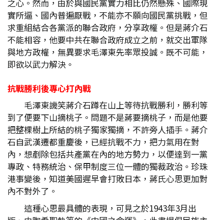
之心。然而，由於與國民黨實力相比仍然懸殊、國際現
實所逼、國內普遍厭戰，不能亦不願向國民黨挑戰，但
求重組結合各黨派的聯合政府，分享政權。但是蔣介石
不能相容，他要中共在聯合政府成立之前，就交出軍隊
與地方政權，無異要求毛澤東先率眾投誠。既不可能，
即欲以武力解決。
抗戰勝利後專心打內戰
毛澤東譏笑蔣介石蹲在山上等待抗戰勝利，勝利等
到了便要下山摘桃子。問題不是蔣要摘桃子，而是他要
把整棵樹上所結的桃子獨家獨摘，不許旁人插手。蔣介
石自武漢遷都重慶後，已經抗戰不力，把力氣用在對
內，想剷除包括共產黨在內的地方勢力，以便達到一黨
專政、特務統治、保甲制度三位一體的獨裁政治。珍珠
港事變後，知道美國遲早會打敗日本，蔣氏心思更加對
內不對外了。
這種心思最具體的表現，可見之於1943年3月出