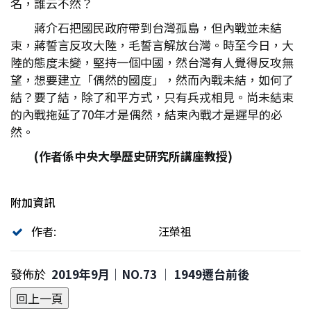
名，誰云不然？
蔣介石把國民政府帶到台灣孤島，但內戰並未結
束，蔣誓言反攻大陸，毛誓言解放台灣。時至今日，大
陸的態度未變，堅持一個中國，然台灣有人覺得反攻無
望，想要建立「偶然的國度」，然而內戰未結，如何了
結？要了結，除了和平方式，只有兵戎相見。尚未結束
的內戰拖延了70年才是偶然，結束內戰才是遲早的必
然。
(
作者係中央大學歷史研究所講座教授)
附加資訊
作者:
汪榮祖
發佈於
2019年9月｜NO.73 │ 1949遷台前後