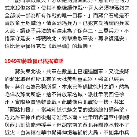
式來殺傷敵軍，使其不能繼續作戰…吾人必須視殲敵之
全部或一部為所有作戰的唯一目標。」而蔣介石總是不
肯放棄土地城池，情願消耗兵力，已犯克氏所謂的兵家
大忌。讀孫子兵法的毛澤東為了保存二、三萬兵力，不
惜棄守延安，轉戰陝北，到擊敗敵軍後，再收復延安，
似比蔣更懂得克氏《戰爭論》的精義。
1949
初蔣政權已搖搖欲墜
蔣失東北後，共軍在數量上已超過國軍，又從投降
的蔣軍取得前所未有的大批美制重武器，強弱已經易
勢。蔣介石為形勢所逼，本來已準備撤徐州之師，然為
毛佯攻豫南所惑，捨不得放棄名城，派杜聿明回任徐
州，實際負責徐蚌會戰。此戰像東北戰役一樣，共軍
「圍點打援」。當蔣知道徐蚌之間的鐵路線打通無望，
乃允許棄徐州而後退守淮河以南。杜聿明希望華中剿總
與西北剿總能伸援手，但胡宗南的西北兵團遠水救不了
近火。白崇禧在華中覺得伸援無補於大局，不如集中兵