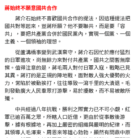
蔣始終不願意國共合作
蔣介石始終不喜歡國共合作的提法，因這種提法把
國共對等起來，豈蔣所願？他不要聯共，而是要「容
共」，要把共產黨合併於國民黨內，實現一個黨、一個
主義、一個領袖的理想。
從蘆溝橋事變到武漢棄守，蔣介石因忙於應付猛烈
的日軍進攻，尚無餘力來對付共產黨，國共之間暫無摩
擦。值得注意的是，蔣毛兩人對付日軍入寇，戰略已見
其異。蔣打的是正規的陣地戰，面對敵人強大優勢的火
力，常陷於被動挨打，往往導致一瀉千里的大潰退。毛
則發動廣大人民羣眾打游擊，易於擾敵，而不易被敵所
殲。
中共經過八年抗戰，勝利之際實力已不可小覷，紅
軍已逾百萬之眾，所轄人口近億，更由於從事敵後游
擊，據有根據地，再加上嚴密的組織與嚴明的紀律，而
其領導人毛澤東、周恩來等雄心勃勃，顯然有問鼎中原