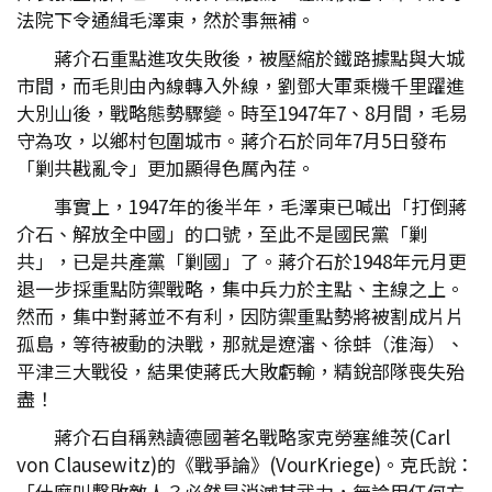
法院下令通緝毛澤東，然於事無補。
蔣介石重點進攻失敗後，被壓縮於鐵路據點與大城
市間，而毛則由內線轉入外線，劉鄧大軍乘機千里躍進
大別山後，戰略態勢驟變。時至1947年7、8月間，毛易
守為攻，以鄉村包圍城市。蔣介石於同年7月5日發布
「剿共戡亂令」更加顯得色厲內荏。
事實上，1947年的後半年，毛澤東已喊出「打倒蔣
介石、解放全中國」的口號，至此不是國民黨「剿
共」，已是共產黨「剿國」了。蔣介石於1948年元月更
退一步採重點防禦戰略，集中兵力於主點、主線之上。
然而，集中對蔣並不有利，因防禦重點勢將被割成片片
孤島，等待被動的決戰，那就是遼瀋、徐蚌（淮海）、
平津三大戰役，結果使蔣氏大敗虧輸，精銳部隊喪失殆
盡！
蔣介石自稱熟讀德國著名戰略家克勞塞維茨(Carl
von Clausewitz)的《戰爭論》(VourKriege)。克氏說：
「什麼叫擊敗敵人？必然是消滅其武力，無論用任何方