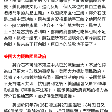
版、由陶希聖執筆的《中國之命運》。此書提倡民族主
義，美化傳統文化，進而反對「個人本位的自由主義與
階級鬥爭的共產主義」，以道統來強化正統。蔣介石既
是上繼中華道統，還有誰有資格跟他爭正統？他固然容
不下陝北的共產黨，也容不了任何地方勢力、民主人
士。於是當抗戰勝利時，雲南的龍雲被他吃掉也就不足
為奇。抗戰一結束，蔣就把所有在國境外的軍隊調回打
內戰。後來為了打內戰，連日本的賠款也不要了。
美國大力援助國民政府
蔣介石不可能不知道中共已於戰後坐大，不過他認
為自己更大。珍珠港事變後，美國大力援助國民政府，
裝備了不少精銳的嫡系師，而由於蔣的阻擋，美國武器
不允許進入共區。抗戰勝利之後，美國國會又於1946年
6月通過《軍事援華法案》，賦予美國政府寬鬆的權力為
蔣介石編練軍隊，並提供武器和設備。
美國於同年7月16日贈送蔣271艘艦艇；8月31日又
將8億美元「剩餘物資」以二折低價售蔣。而蔣開始打內