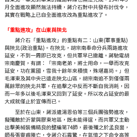
月全面進攻顯然無法持續，蔣介石對中共發布討伐令，
其實在戰略上已自全面進攻改為重點進攻了。
「重點進攻」在山東與陝北
蔣介石「重點進攻」的重點有二：山東(軍事重點)
與陝北(政治重點)。在陝北，胡宗南奉命分兵兩路進攻
延安，不到一周即已攻克，但共軍早已撤離。蔣馳電胡
宗南慶賀，有謂：「宗南老弟，將士用命，一舉而攻克
延安，功在黨國，雪我十餘年來積憤，殊堪嘉尚。」但
毛澤東及其中央已遠走陝北山區，胡宗南追不到僅僅兩
萬餘眾的陝北共軍，在追擊之中反而不斷自我消耗，因
而一年多以後毛澤東又回到了延安。所以攻占延安的最
大成就僅止於宣傳而已。
至於在山東，蔣派遣湯恩伯等三個兵團強勢進攻，
擬殲敵於沂蒙與膠東地區，既未能得逞，而共軍又主動
出擊美械裝備精良的整編第74師，最後殲之於孟良崮，
師長張靈甫陣亡，令蔣介石震驚，在氣憤之下命令高等