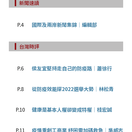
新聞速讀
P.4
國際及兩岸新聞集錦│編輯部
台灣時評
P.6
侯友宜堅持走自己的防疫路│蕭徐行
P.8
從防疫效能探2022選舉大勢│林松青
P.10
健康是基本人權卻變成特權│桂宏誠
P.11
疫情重創工商業 紓困需加碼救急│吳威志