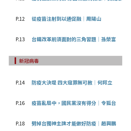
P.12
從疫苗注射到以通促融│周陽山
P.13
台鐵改革前須面對的三角習題│孫榮富
新冠病毒
P.14
防疫大決堤 四大寇罪無可赦│何邦立
P.16
疫苗亂局中，國民黨沒有得分│令狐台
P.18
劈掉台獨神主牌才能做好防疫│趙興鵬