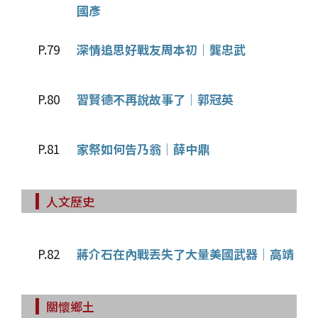
國彥
P.79
深情追思好戰友周本初│龔忠武
P.80
習賢德不再說故事了│郭冠英
P.81
家祭如何告乃翁│薛中鼎
人文歷史
P.82
蔣介石在內戰丟失了大量美國武器│高靖
關懷鄉土