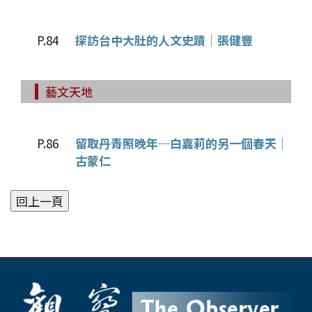
P.84
探訪台中大肚的人文史蹟│張健豐
藝文天地
P.86
留取丹青照晚年─白嘉莉的另一個春天│
古蒙仁