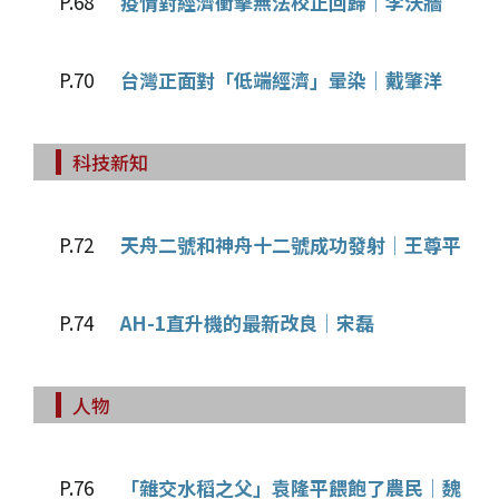
P.68
疫情對經濟衝擊無法校正回歸│李沃牆
P.70
台灣正面對「低端經濟」暈染│戴肇洋
科技新知
P.72
天舟二號和神舟十二號成功發射│王尊平
P.74
AH-1直升機的最新改良│宋磊
人物
P.76
「雜交水稻之父」袁隆平餵飽了農民│魏