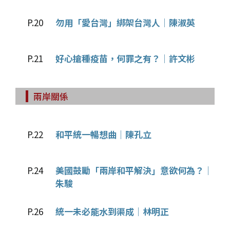
P.20
勿用「愛台灣」綁架台灣人│陳淑英
P.21
好心搶種疫苗，何罪之有？│許文彬
兩岸關係
P.22
和平統一暢想曲│陳孔立
P.24
美國鼓勵「兩岸和平解決」意欲何為？│
朱駿
P.26
統一未必能水到渠成│林明正