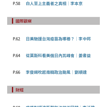
P.58
白人至上主義者之真相│李本京
國際觀察
P.62
日美馳援台灣疫苗為哪樁？│李中邦
P.64
從莫斯科看美俄日內瓦峰會│姜書益
P.66
李俊錫吹起南韓政治颱風│劉順達
財經