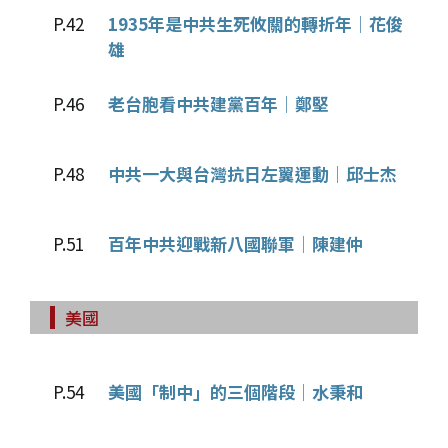
P.42
1935年是中共生死攸關的轉折年│花俊
雄
P.46
老台胞看中共建黨百年│鄭堅
P.48
中共一大與台灣抗日左翼運動│邱士杰
P.51
百年中共迎戰新八國聯軍│陳建仲
美國
P.54
美國「制中」的三個階段│水秉和