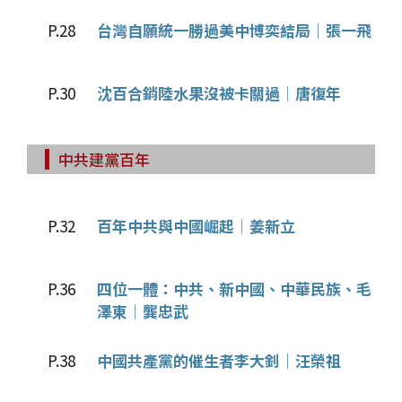
P.28
台灣自願統一勝過美中博奕結局│張一飛
P.30
沈百合銷陸水果沒被卡關過│唐復年
中共建黨百年
P.32
百年中共與中國崛起│姜新立
P.36
四位一體：中共、新中國、中華民族、毛
澤東│龔忠武
P.38
中國共產黨的催生者李大釗│汪榮祖