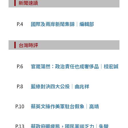
新聞速讀
P.4
國際及兩岸新聞集錦│編輯部
台灣時評
P.6
官箴蕩然：政治責任也成奢侈品｜桂宏誠
P.8
藍綠對決四大公投│曲兆祥
P.10
蔡英文操作美軍駐台假象│高靖
P.13
蔡政府顯疲態，國民黨卻乏力│朱駿