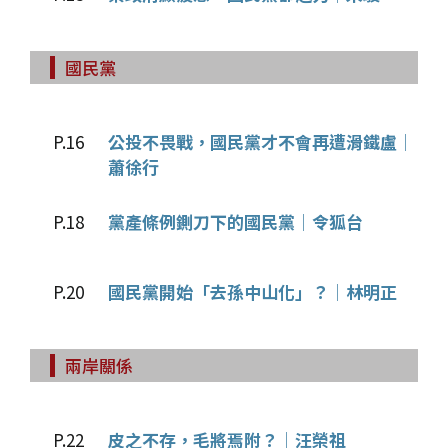
國民黨
P.16
公投不畏戰，國民黨才不會再遭滑鐵盧│
蕭徐行
P.18
黨產條例鍘刀下的國民黨│令狐台
P.20
國民黨開始「去孫中山化」？│林明正
兩岸關係
P.22
皮之不存，毛將焉附？│汪榮祖