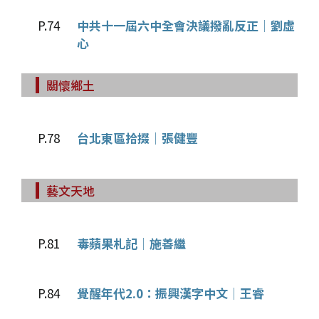
P.74
中共十一屆六中全會決議撥亂反正│劉虛
心
關懷鄉土
P.78
台北東區拾掇│張健豐
藝文天地
P.81
毒蘋果札記│施善繼
P.84
覺醒年代2.0：振興漢字中文│王睿