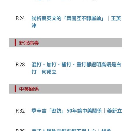
P.24
試析蔡英文的「兩國互不隸屬論」│王英
津
新冠病毒
P.28
混打、加打、補打、重打都證明高端是白
打│何邦立
中美關係
P.32
季辛吉「密訪」50年論中美關係│姜新立
P.36
美式人權外交越來越不得人心│胡勇