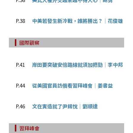
P.38
中美若發生新冷戰，誰將勝出？│花俊雄
國際觀察
P.41
岸田要突破安倍路線就須加把勁│李中邦
P.44
從美國官員訪俄看習拜峰會│姜書益
P.46
文在寅造就了尹錫悅│劉順達
習拜峰會