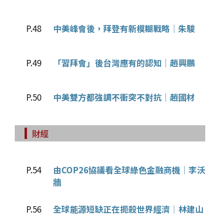
P.48
中美峰會後，拜登有新模糊戰略│朱駿
P.49
「習拜會」後台灣應有的認知│趙興鵬
P.50
中美雙方都強調不衝突不對抗│趙國材
財經
P.54
由COP26協議看全球綠色金融商機│李沃
牆
P.56
全球能源短缺正在扼殺世界經濟│林建山