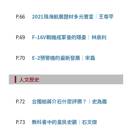
P.66
2021珠海航展題材多元豐富│王尊平
P.69
F-16V戰機成軍後的隱憂│林泉利
P.70
E-2預警機的最新發展│宋磊
人文歷史
P.72
台獨給蔣介石什麼評價？│史為鑑
P.73
教科書中的皇民史觀│石文傑