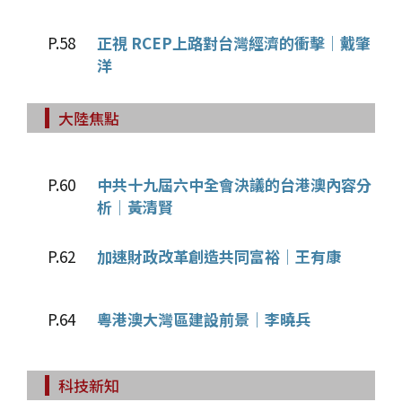
P.58
正視 RCEP上路對台灣經濟的衝擊│戴肇
洋
大陸焦點
P.60
中共十九屆六中全會決議的台港澳內容分
析│黃清賢
P.62
加速財政改革創造共同富裕│王有康
P.64
粵港澳大灣區建設前景│李曉兵
科技新知