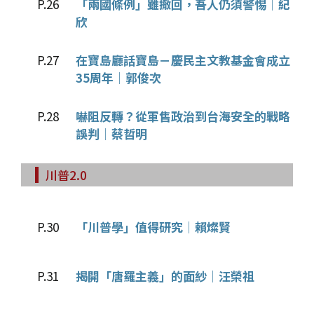
P.26
「兩國條例」雖撤回，吾人仍須警惕│紀
欣
P.27
在寶島廳話寶島－慶民主文教基金會成立
35周年│郭俊次
P.28
嚇阻反轉？從軍售政治到台海安全的戰略
誤判│蔡哲明
川普2.0
P.30
「川普學」值得研究│賴燦賢
P.31
揭開「唐羅主義」的面紗│汪榮祖