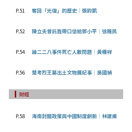
P.51
奪回「光復」的歷史│張鈞凱
P.52
陳立夫曾託我帶口信給鄧小平│徐雅民
P.54
論二二八事件死亡人數問題│黃種祥
P.56
楚考烈王墓出土文物展紀事│吳國禎
財經
P.58
海南封關政策與中國制度創新│林建甫