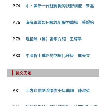
P.74
中、美新一代旋翼機的技術構型│宋磊
P.76
海底電纜如何成為新權力戰場│蔡鎤銘
P.78
現役除（掃）雷車介紹│王尊平
P.80
中國稀土戰略的制度化升級│邢天立
藝文天地
P.81
北方崑曲劇院唱響千年曲韻│陳淑英