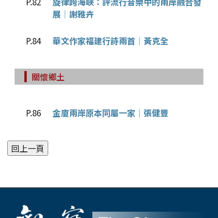
P.82
旋律跨海峽：評流行音樂中的兩岸融合發
展│謝雅卉
P.84
華文作家福建行詩兩首│黃克全
關懷鄉土
P.86
金廈兩岸原本同屬一家│張健豐