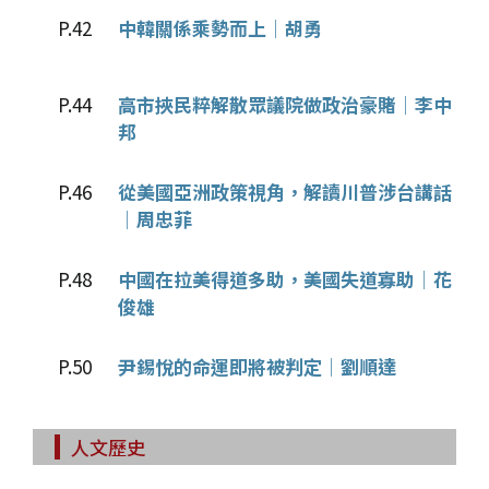
P.42
中韓關係乘勢而上│胡勇
P.44
高市挾民粹解散眾議院做政治豪賭│李中
邦
P.46
從美國亞洲政策視角，解讀川普涉台講話
│周忠菲
P.48
中國在拉美得道多助，美國失道寡助│花
俊雄
P.50
尹錫悅的命運即將被判定│劉順達
人文歷史