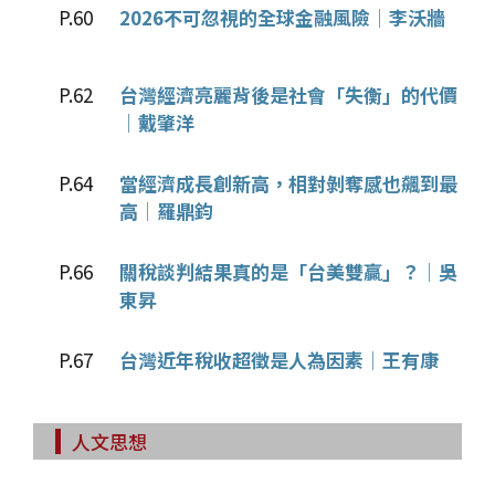
P.60
2026不可忽視的全球金融風險│李沃牆
P.62
台灣經濟亮麗背後是社會「失衡」的代價
│戴肇洋
P.64
當經濟成長創新高，相對剝奪感也飆到最
高│羅鼎鈞
P.66
關稅談判結果真的是「台美雙贏」？│吳
東昇
P.67
台灣近年稅收超徵是人為因素│王有康
人文思想