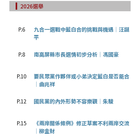
2026選舉
P.6
九合一選戰中藍白合的挑戰與機遇│汪誕
平
P.8
南高屏縣市長選情初步分析│馮國豪
P.10
要民眾黨作夥伴或小弟決定藍白是否能合
│曲兆祥
P.12
國民黨的內外形勢不容樂觀│朱駿
P.15
《兩岸關係條例》修正草案不利兩岸交流
│柳金財