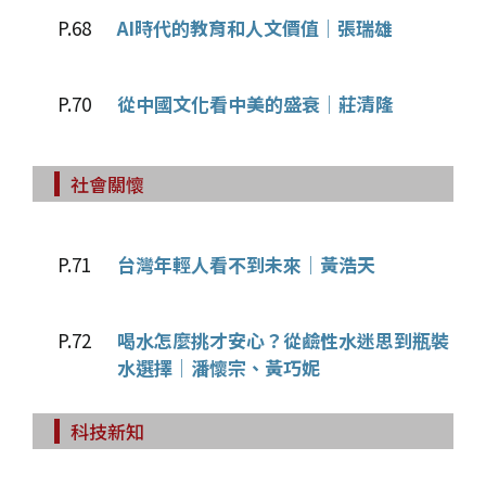
P.68
AI時代的教育和人文價值│張瑞雄
P.70
從中國文化看中美的盛衰│莊清隆
社會關懷
P.71
台灣年輕人看不到未來│黃浩天
P.72
喝水怎麼挑才安心？從鹼性水迷思到瓶裝
水選擇│潘懷宗、黃巧妮
科技新知