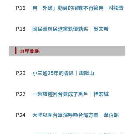
P.16
用「外患」動員的招數不再管用│林松青
P.18
國民黨與民進黨孰優孰劣│吳文希
兩岸關係
P.20
小三通25年的省思│周陽山
P.22
一趟旅遊回台竟成了黑戶│桂宏誠
P.24
大陸以圍台軍演呼喚台灣方案│韋伯韜