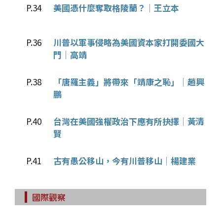
P.34
美國憑什麼奪取格陵蘭？│王立本
P.36
川普以軍事侵略為美國資本家打開委國大
門│高靖
P.38
「唐羅主義」將帶來「靖康之恥」│趙興
鵬
P.40
台灣在美國強權政治下應有所抉擇│黃清
賢
P.41
古有愚公移山，今有川普移山│楊建業
國際觀察