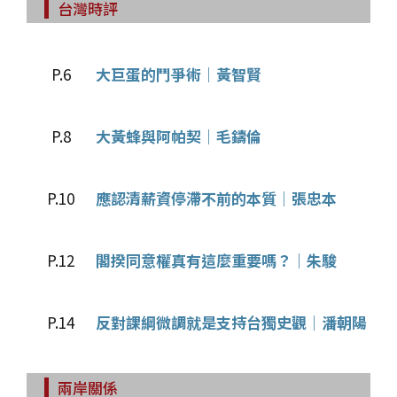
台灣時評
P.6
大巨蛋的鬥爭術｜黃智賢
P.8
大黃蜂與阿帕契｜毛鑄倫
P.10
應認清薪資停滯不前的本質｜張忠本
P.12
閣揆同意權真有這麼重要嗎？｜朱駿
P.14
反對課綱微調就是支持台獨史觀｜潘朝陽
兩岸關係