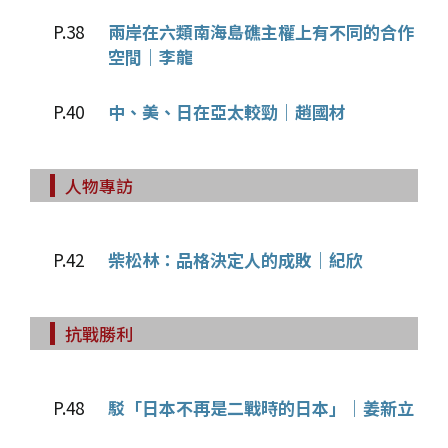
P.38
兩岸在六類南海島礁主權上有不同的合作
空間｜李龍
P.40
中、美、日在亞太較勁｜趙國材
人物專訪
P.42
柴松林：品格決定人的成敗｜紀欣
抗戰勝利
P.48
駁「日本不再是二戰時的日本」｜姜新立