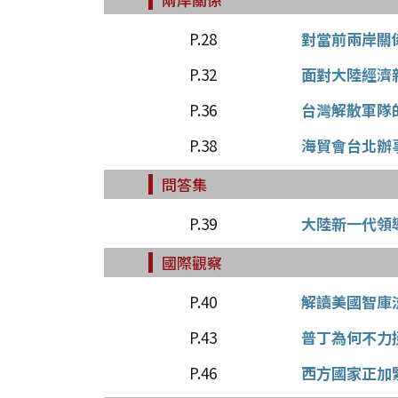
P.28
對當前兩岸關
P.32
面對大陸經濟
P.36
台灣解散軍隊
P.38
海貿會台北辦
問答集
P.39
大陸新一代領
國際觀察
P.40
解讀美國智庫
P.43
普丁為何不力
P.46
西方國家正加