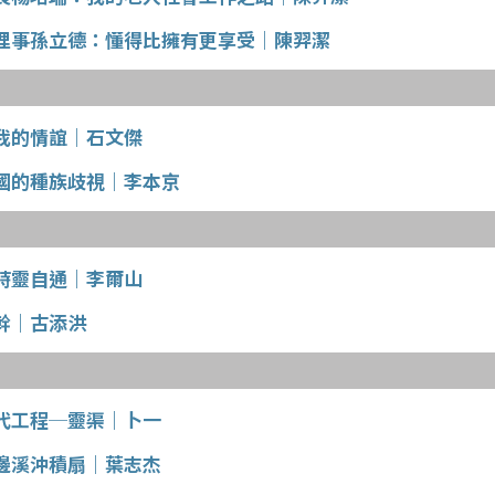
理事孫立德：懂得比擁有更享受｜陳羿潔
我的情誼｜石文傑
國的種族歧視｜李本京
時靈自通｜李爾山
幹｜古添洪
代工程─靈渠｜卜一
邊溪沖積扇｜葉志杰