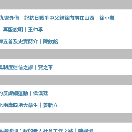
同仇禦外侮─記抗日戰爭中父親徐向前在山西｜徐小岩
》再版說明｜王仲孚
律五首及史實簡介｜陳欽銘
與制度迷信之謬｜賀之軍
的反課綱運動｜侯漢廷
比兩岸四地大學生｜姜新立
長楊培珊：我的老人社會工作之路｜陳羿潔