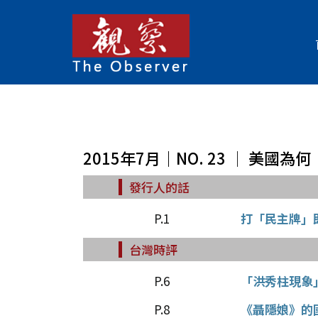
2015年7月｜NO. 23 │ 美國
發行人的話
P.1
打「民主牌」
台灣時評
P.6
「洪秀柱現象
P.8
《聶隱娘》的