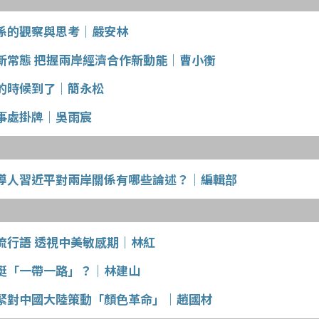
係的觀察與思考｜嚴安林
新常態 把握兩岸經濟合作新動能｜曹小衡
的時候到了｜簡永松
事處掛牌｜吳雨宸
導人習近平對兩岸關係有哪些論述？｜編輯部
流行語 透視中美敏感期｜林紅
挺「一帶一路」？｜林建山
緊對中國大陸策動「顏色革命」｜趙國材