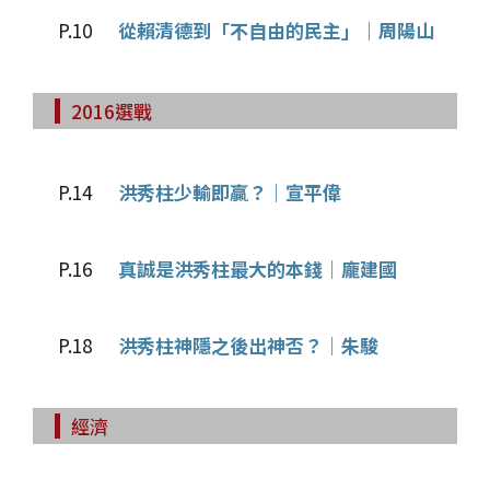
P.10
從賴清德到「不自由的民主」｜周陽山
2016選戰
P.14
洪秀柱少輸即贏？｜宣平偉
P.16
真誠是洪秀柱最大的本錢｜龐建國
P.18
洪秀柱神隱之後出神否？｜朱駿
經濟