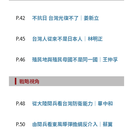
P.42
不抗日 台灣光復不了｜姜新立
P.45
台灣人從來不是日本人｜林明正
P.46
殖民地與殖民母國不是同一國｜王仲孚
戰略視角
P.48
從大陸閱兵看台灣防衛能力｜畢中和
P.50
由閱兵看東風導彈擔綱反介入｜蔡翼