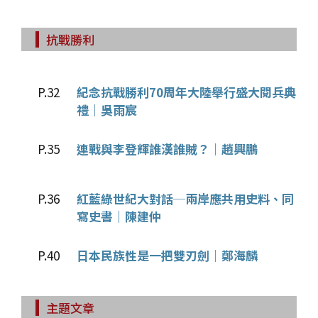
抗戰勝利
P.32
紀念抗戰勝利70周年大陸舉行盛大閱兵典
禮｜吳雨宸
P.35
連戰與李登輝誰漢誰賊？｜趙興鵬
P.36
紅藍綠世紀大對話─兩岸應共用史料、同
寫史書｜陳建仲
P.40
日本民族性是一把雙刃劍｜鄭海麟
主題文章