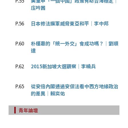
P.55
美重申「一個中國」政策有助台海穩定｜
庒吟茜
P.56
日本修法擴軍威脅東亞和平｜李中邦
P.60
朴槿惠的「統一外交」會成功嗎？｜劉順
達
P.62
2015新加坡大選觀察｜李曉兵
P.65
從安倍內閣通過安保法看中西方地緣政治
的差異｜賴奕佑
青年論壇