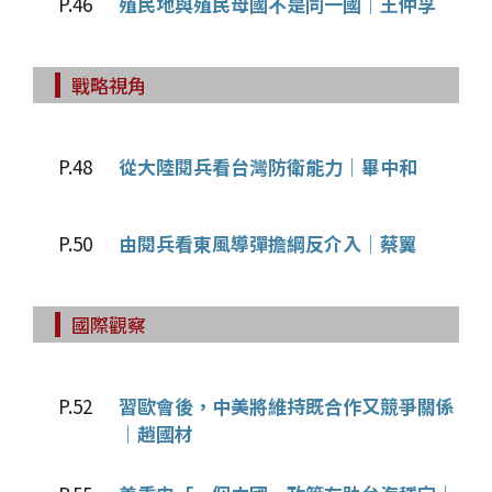
P.46
殖民地與殖民母國不是同一國｜王仲孚
戰略視角
P.48
從大陸閱兵看台灣防衛能力｜畢中和
P.50
由閱兵看東風導彈擔綱反介入｜蔡翼
國際觀察
P.52
習歐會後，中美將維持既合作又競爭關係
｜趙國材