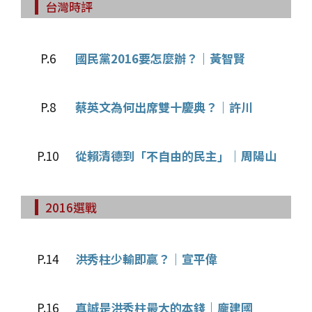
台灣時評
P.6
國民黨2016要怎麼辦？｜黃智賢
P.8
蔡英文為何出席雙十慶典？｜許川
P.10
從賴清德到「不自由的民主」｜周陽山
2016選戰
P.14
洪秀柱少輸即贏？｜宣平偉
P.16
真誠是洪秀柱最大的本錢｜龐建國