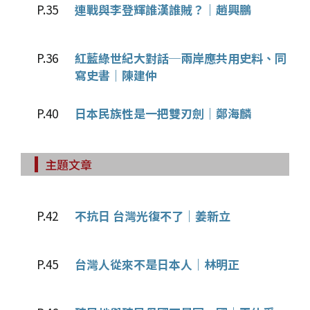
P.35
連戰與李登輝誰漢誰賊？｜趙興鵬
P.36
紅藍綠世紀大對話─兩岸應共用史料、同
寫史書｜陳建仲
P.40
日本民族性是一把雙刃劍｜鄭海麟
主題文章
P.42
不抗日 台灣光復不了｜姜新立
P.45
台灣人從來不是日本人｜林明正