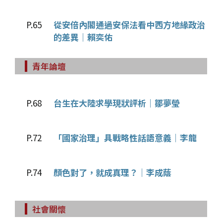
P.65
從安倍內閣通過安保法看中西方地緣政治
的差異｜賴奕佑
青年論壇
P.68
台生在大陸求學現狀評析｜鄒夢瑩
P.72
「國家治理」具戰略性話語意義｜李龍
P.74
顏色對了，就成真理？｜李成蔭
社會關懷