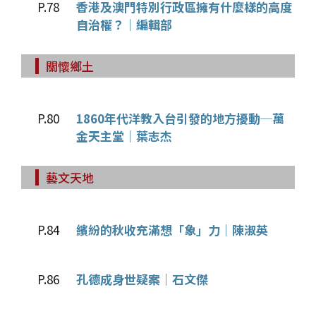
P.78
香港及澳門特別行政區擁有什麼樣的高度
自治權？｜編輯部
關懷鄉土
P.80
1860年代洋教入台引發的地方擾動─萬
金天主堂｜葉志杰
藝文天地
P.84
繽紛的秋收充滿想「象」力｜陳淑英
P.86
孔德成身世疑案｜石文傑