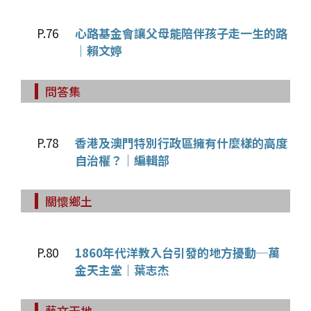
P.76
心路基金會讓父母能陪伴孩子走一生的路
｜賴文婷
問答集
P.78
香港及澳門特別行政區擁有什麼樣的高度
自治權？｜編輯部
關懷鄉土
P.80
1860年代洋教入台引發的地方擾動─萬
金天主堂｜葉志杰
藝文天地