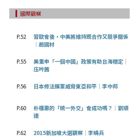
國際觀察
P.52
習歐會後，中美將維持既合作又競爭關係
｜趙國材
P.55
美重申「一個中國」政策有助台海穩定｜
庒吟茜
P.56
日本修法擴軍威脅東亞和平｜李中邦
P.60
朴槿惠的「統一外交」會成功嗎？｜劉順
達
P.62
2015新加坡大選觀察｜李曉兵