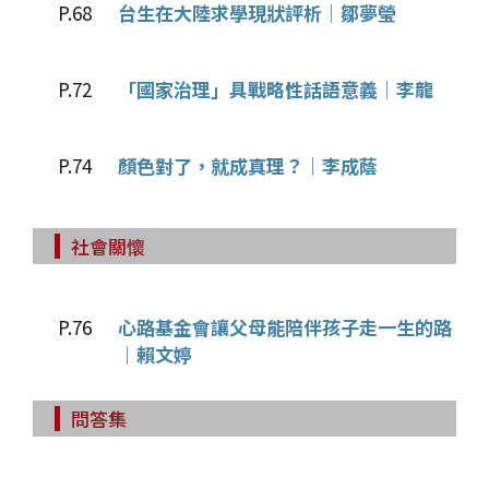
P.68
台生在大陸求學現狀評析｜鄒夢瑩
P.72
「國家治理」具戰略性話語意義｜李龍
P.74
顏色對了，就成真理？｜李成蔭
社會關懷
P.76
心路基金會讓父母能陪伴孩子走一生的路
｜賴文婷
問答集