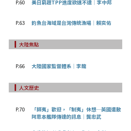
P.60
美日窮趕TPP進度欲速不達｜李中邦
P.63
釣魚台海域是台灣傳統漁場｜賴奕佑
大陸焦點
P.66
大陸國家監督體系｜李龍
人文歷史
P.70
「師夷」歡迎，「制夷」休想─英國遣散
阿思本艦隊傳達的訊息｜龔忠武