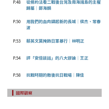
P.48
從條約法看二戰後台灣及南海諸島的主權
歸屬｜鄭海麟
P.50
用我們的血肉鑄起新的長城｜侯杰、常春
波
P.53
蔡英文莫掩飾日軍暴行｜林明正
P.54
評「安倍談話」的八大謬論｜王正
P.58
抗戰時期的敵後抗日戰場｜陳佳
國際觀察