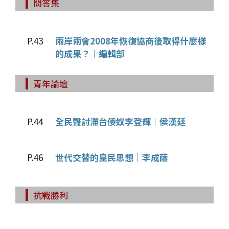
問答集
P.43
兩岸兩會2008年恢復協商後取得什麼樣
的成果？｜編輯部
青年論壇
P.44
全民聲討滯台倭奴李登輝｜侯漢廷
P.46
世代交替的皇民思想｜李成蔭
抗戰勝利