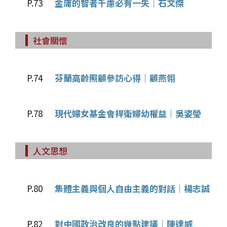
P.73
金庸的智者千慮必有一失｜石文傑
社會關懷
P.74
芬蘭高齡照顧參訪心得｜顧燕翎
P.78
現代婦女基金會捍衛婦幼權益｜吳姿瑩
人文思想
P.80
集體主義與個人自由主義的對話｜楊志誠
P.82
對中國政治改良的幾點建議｜陳達威