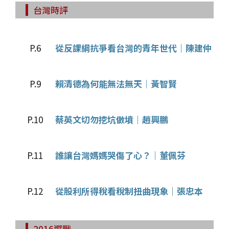
台灣時評
P.6
從反課綱抗爭看台灣的青年世代｜陳建仲
P.9
賴清德為何能無法無天｜黃智賢
P.10
蔡英文切勿挖坑做墳｜趙興鵬
P.11
誰讓台灣媽媽哭傷了心？｜董佩芬
P.12
從股利所得稅看稅制扭曲現象｜張忠本
2016選戰