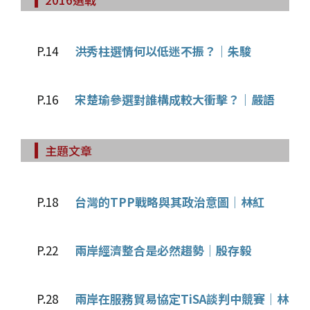
P.14
洪秀柱選情何以低迷不振？｜朱駿
P.16
宋楚瑜參選對誰構成較大衝擊？｜嚴語
主題文章
P.18
台灣的TPP戰略與其政治意圖｜林紅
P.22
兩岸經濟整合是必然趨勢｜殷存毅
P.28
兩岸在服務貿易協定TiSA談判中競賽｜林