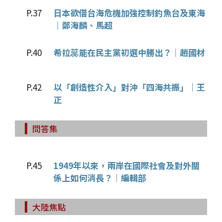
P.37
日本欲借台海危機加強控制釣魚台及東海
｜鄭海麟、馬超
P.40
希拉蕊能在民主黨初選中勝出？｜趙國材
P.42
以「創造性介入」對沖「四海共振」｜王
正
問答集
P.45
1949年以來，兩岸在國際社會及對外關
係上如何消長？│編輯部
大陸焦點