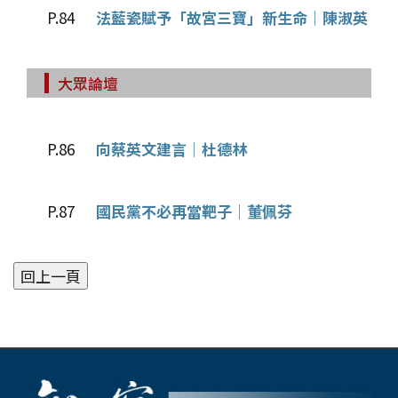
P.84
法藍瓷賦予「故宮三寶」新生命｜陳淑英
大眾論壇
P.86
向蔡英文建言｜杜德林
P.87
國民黨不必再當靶子｜董佩芬