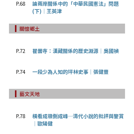
P.68
論兩岸關係中的「中華民國憲法」問題
(下)｜王英津
關懷鄉土
P.72
瞿曇寺：漢藏關係的歷史淵源｜吳國禎
P.74
一段少為人知的坪林史事｜張健豐
藝文天地
P.78
橫看成嶺側成峰─清代小說的批評與鑒賞
｜歐陽健