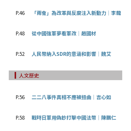
P.46
「兩會」為改革與反腐注入新動力│李龍
P.48
從中國強軍夢看軍改｜趙國材
P.52
人民幣納入SDR的意涵和影響｜魏艾
人文歷史
P.56
二二八事件真相不應被扭曲｜吉心如
P.58
戰時日軍用偽鈔打擊中國法幣｜陳鵬仁