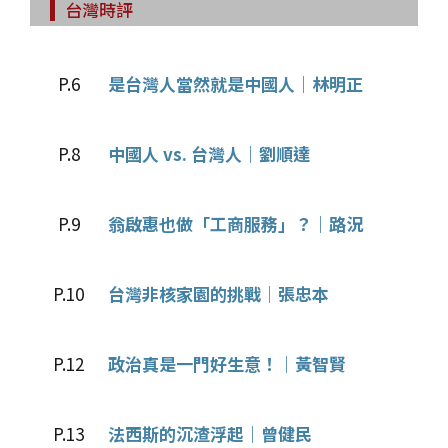
台灣時評
P.6
是台灣人當然就是中國人｜林明正
P.8
中國人 vs. 台灣人｜劉順達
P.9
翁啟惠也做「工商服務」？｜路況
P.10
台灣非核家園的挑戰｜張忠本
P.12
政治真是一門好生意！｜黃智賢
P.13
法西斯的沉渣浮起｜曾健民