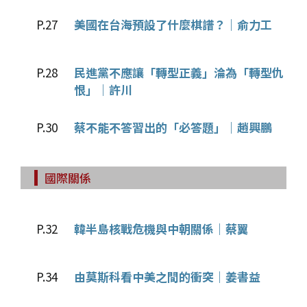
P.27
美國在台海預設了什麼棋譜？｜俞力工
P.28
民進黨不應讓「轉型正義」淪為「轉型仇
恨」｜許川
P.30
蔡不能不答習出的「必答題」｜趙興鵬
國際關係
P.32
韓半島核戰危機與中朝關係｜蔡翼
P.34
由莫斯科看中美之間的衝突｜姜書益