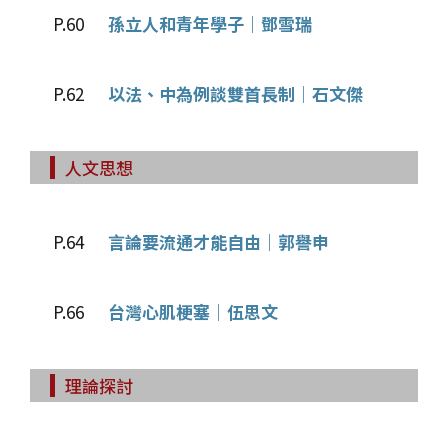
P.60
孫立人和青年學子｜鄧雪瑞
P.62
以法、中為例談雙首長制｜石文傑
人文思想
P.64
言論要流通才能自由｜郭譽申
P.66
台灣心肌梗塞｜伍思文
理論探討