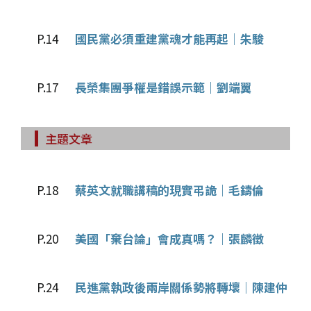
P.14
國民黨必須重建黨魂才能再起｜朱駿
P.17
長榮集團爭權是錯誤示範｜劉端翼
主題文章
P.18
蔡英文就職講稿的現實弔詭｜毛鑄倫
P.20
美國「棄台論」會成真嗎？｜張麟徵
P.24
民進黨執政後兩岸關係勢將轉壞｜陳建仲