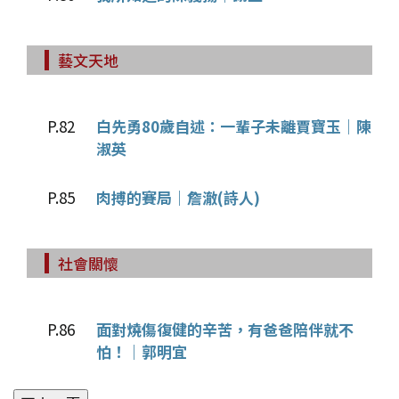
藝文天地
P.82
白先勇80歲自述：一輩子未離賈寶玉｜陳
淑英
P.85
肉搏的賽局｜詹澈(詩人)
社會關懷
P.86
面對燒傷復健的辛苦，有爸爸陪伴就不
怕！｜郭明宜