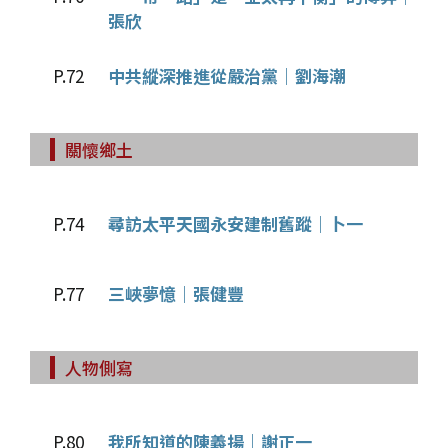
張欣
P.72
中共縱深推進從嚴治黨｜劉海潮
關懷鄉土
P.74
尋訪太平天國永安建制舊蹤｜卜一
P.77
三峽夢憶｜張健豐
人物側寫
P.80
我所知道的陳義揚｜謝正一