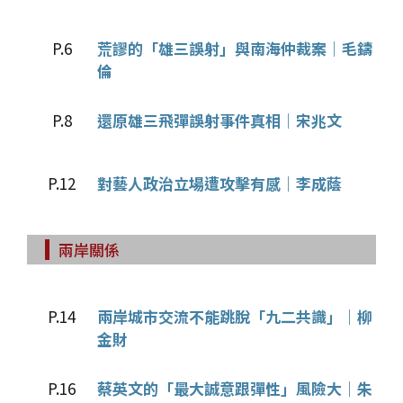
P.6
荒謬的「雄三誤射」與南海仲裁案｜毛鑄
倫
P.8
還原雄三飛彈誤射事件真相｜宋兆文
P.12
對藝人政治立場遭攻擊有感｜李成蔭
兩岸關係
P.14
兩岸城市交流不能跳脫「九二共識」｜柳
金財
P.16
蔡英文的「最大誠意跟彈性」風險大｜朱