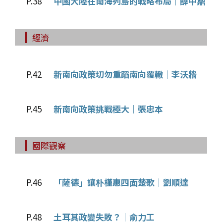
P.38
中國大陸在南海列島的戰略布局｜薛中鼎
經濟
P.42
新南向政策切勿重蹈南向覆轍｜李沃牆
P.45
新南向政策挑戰極大｜張忠本
國際觀察
P.46
「薩德」讓朴槿惠四面楚歌｜劉順達
P.48
土耳其政變失敗？｜俞力工