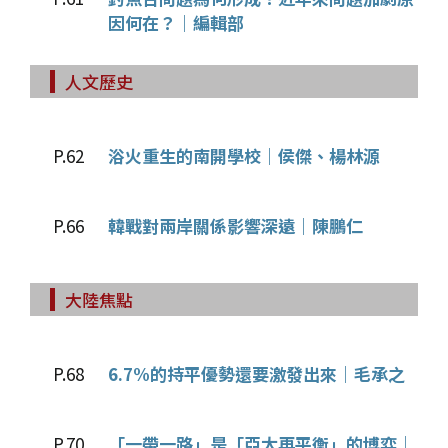
因何在？｜編輯部
人文歷史
P.62
浴火重生的南開學校｜侯傑、楊林源
P.66
韓戰對兩岸關係影響深遠｜陳鵬仁
大陸焦點
P.68
6.7%的持平優勢還要激發出來｜毛承之
P.70
「一帶一路」是「亞太再平衡」的博弈｜