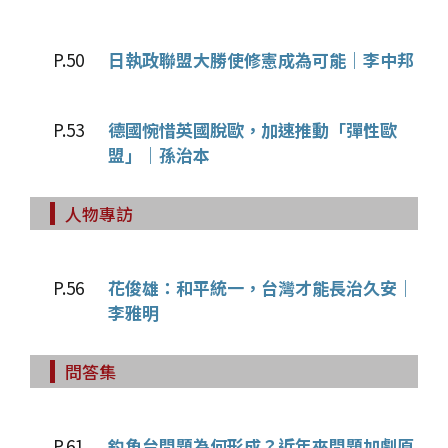
P.50
日執政聯盟大勝使修憲成為可能｜李中邦
P.53
德國惋惜英國脫歐，加速推動「彈性歐
盟」｜孫治本
人物專訪
P.56
花俊雄：和平統一，台灣才能長治久安｜
李雅明
問答集
P.61
釣魚台問題為何形成？近年來問題加劇原