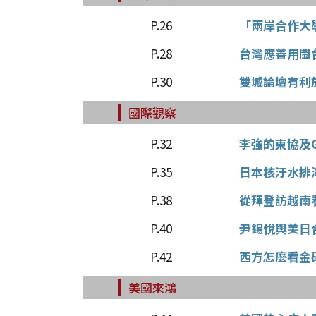
P.26
「兩岸合作大
P.28
台灣應善用閩
P.30
雙城論壇有利
國際觀察
P.32
李強的東協及
P.35
日本核汙水排
P.38
從拜登訪越南
P.40
尹錫悅與美日
P.42
西方怎麼看金
美國來鴻