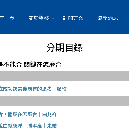
首 頁
關於觀察
訂閱方案
最新消息
分期目錄
白不是不能合 關鍵在怎麼合
宜成功訪美後應有的思考│紀欣
合，關鍵在怎麼合│曲兆祥
藍白總統隊」勝率高│朱駿