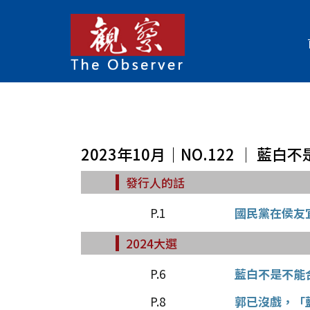
2023年10月｜NO.122 │ 藍
發行人的話
P.1
國民黨在侯友
2024大選
P.6
藍白不是不能
P.8
郭已沒戲，「