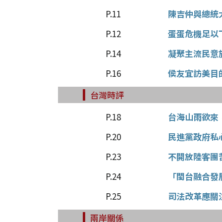
P.11
陳吉仲與總統
P.12
蛋蛋危機足以
P.14
凝聚主流民意
P.16
侯友宜訪美目
台灣時評
P.18
台海山雨欲來
P.20
民進黨政府私
P.23
不開放陸客團
P.24
「閩台融合發
P.25
司法改革應關
兩岸關係