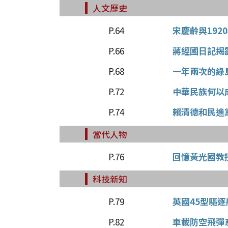
人文歷史
P.64
宋慶齡與19
P.66
蔣經國日記揭
P.68
一年兩次的綠
P.72
中華民族何以
P.74
賴清德和民進
當代人物
P.76
回憶黃光國教
科技新知
P.79
英國45型驅
P.82
車載防空飛彈