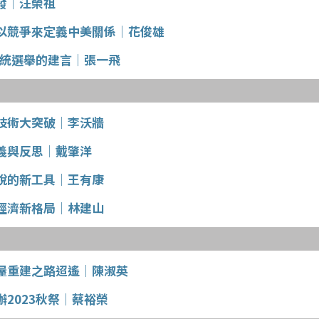
發│汪榮祖
以競爭來定義中美關係│花俊雄
總統選舉的建言│張一飛
技術大突破│李沃牆
義與反思│戴肇洋
稅的新工具│王有康
經濟新格局│林建山
屋重建之路迢遙│陳淑英
2023秋祭│蔡裕榮