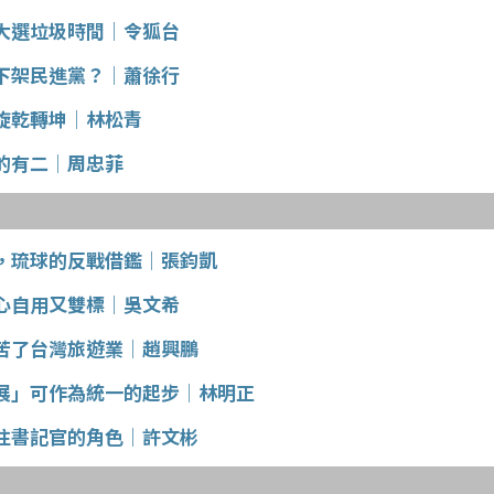
大選垃圾時間│令狐台
下架民進黨？│蕭徐行
旋乾轉坤│林松青
的有二│周忠菲
，琉球的反戰借鑑│張鈞凱
心自用又雙標│吳文希
苦了台灣旅遊業│趙興鵬
展」可作為統一的起步│林明正
注書記官的角色│許文彬