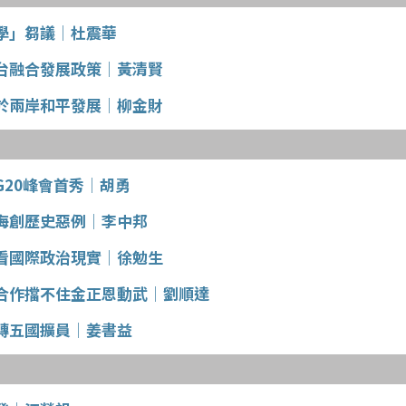
學」芻議│杜震華
台融合發展政策│黃清賢
於兩岸和平發展│柳金財
G20峰會首秀│胡勇
海創歷史惡例│李中邦
看國際政治現實│徐勉生
合作擋不住金正恩動武│劉順達
磚五國擴員│姜書益