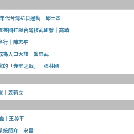
20年代台灣抗日運動│邱士杰
露美國打壓台灣核武研發│高靖
島行│陳志平
成為人口大族│龔忠武
黨的「赤壁之戰」│張林剛
授│姜新立
逐艦│王尊平
系統簡介│宋磊