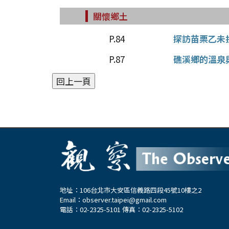
關懷鄉土
P.84
探訪苗栗乙未
P.87
礁溪鄉的溫泉
地址：106台北市大安區信義路四段45號10樓之2
Email：
observer.taipei@gmail.com
電話：02-2325-5101 傳真：02-2325-5102