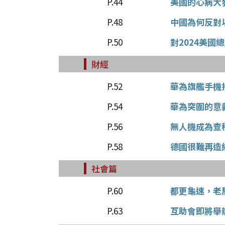
P.44
美國的心病大
P.48
中國為何反對
P.50
對2024美國
財經
P.52
華為旗艦手機
P.54
華為突圍的意
P.56
無人機成為查
P.58
德國很難再造
社會篇
P.60
都更龜速，老
P.63
互助會即將舉辦