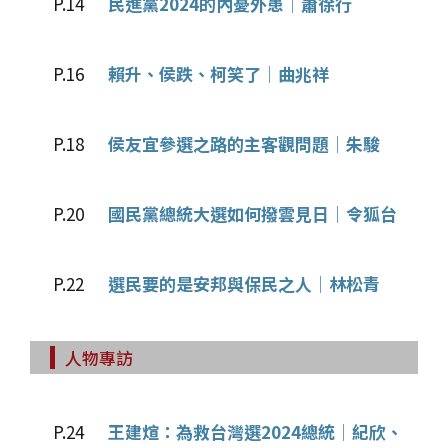
P.14
民進黨2024的內憂外患│蕭徐行
P.16
賴升、侯跌、柯笑了│曲兆祥
P.18
侯友宜參選之路的主客觀問題│朱駿
P.20
國民黨總統大選如何撥雲見日│令狐台
P.22
選民要的是安邦與保民之人│林松青
人物專訪
P.24
王建煊：為救台灣選2024總統│紀欣、