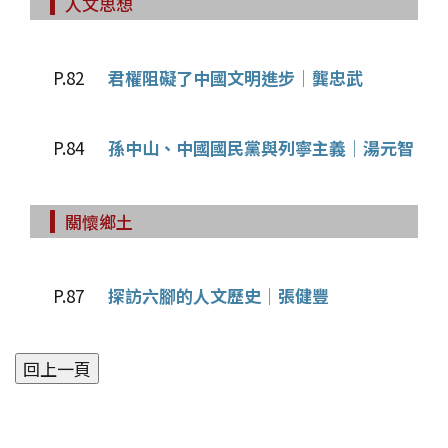
人文思想
P.82
君權阻礙了中國文明進步│龔忠武
P.84
孫中山、中國國民黨與列寧主義│湯元智
關懷鄉土
P.87
探訪六腳的人文歷史│張健豐