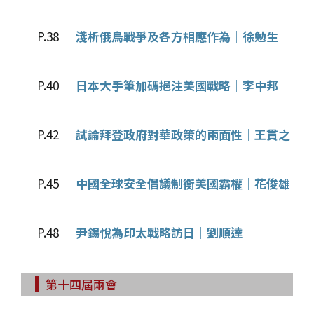
P.38
淺析俄烏戰爭及各方相應作為│徐勉生
P.40
日本大手筆加碼挹注美國戰略│李中邦
P.42
試論拜登政府對華政策的兩面性│王貫之
P.45
中國全球安全倡議制衡美國霸權│花俊雄
P.48
尹錫悅為印太戰略訪日│劉順達
第十四屆兩會