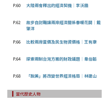
P.60
大陸兩會釋出的經濟契機│李沃牆
P.62
故步自封難讓兩岸經濟關係春暖花開│戴
肇洋
P.66
比較兩岸蛋價及民生物資價格│王有康
P.64
探索兩制台灣方案的財政議題│韋伯韜
P.68
「脫美」將改變世界經濟格局│林建山
當代歷史人物