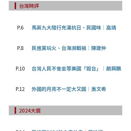
台灣時評
P.6
馬英九大陸行充滿抗日、民國味│高靖
P.8
民進黨玩火、台海瀕戰禍│陳建仲
P.10
台灣人民不會坐等美國「毀台」│趙興鵬
P.12
外國的月亮不一定大又圓│吳文希
2024大選