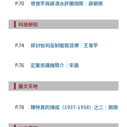
P.70
廖進平與蔣渭水肝膽相照│蔣朝根
科技新知
P.74
探討如何反制匿蹤目標│王尊平
P.76
定翼巡邏機簡介│宋磊
藝文天地
P.78
陳映真的煉成（1937-1958）之二│趙剛