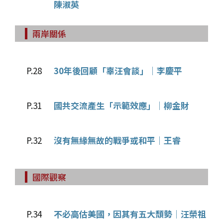
陳淑英
兩岸關係
P.28
30年後回顧「辜汪會談」│李慶平
P.31
國共交流產生「示範效應」│柳金財
P.32
沒有無緣無故的戰爭或和平│王睿
國際觀察
P.34
不必高估美國，因其有五大頹勢│汪榮祖