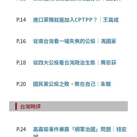
P.14
進口萊豬就能加入CPTPP？│王高成
P.16
從南台灣看一場失焦的公投│馮國豪
P.18
從四大公投看台灣政治生態│周忠菲
P.20
國民黨公投之敗，敗在自己│朱駿
台灣時評
P.24
高嘉瑜事件暴露「網軍治國」問題│桂宏
誠