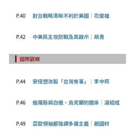
P.40
對台戰略清晰不利於美國│花俊雄
P.42
中美民主攻防戰及其啟示│胡勇
國際觀察
P.44
安倍想泡製「台灣有事」│李中邦
P.46
俄羅斯與白俄、烏克蘭的關係│湯紹成
P.49
亞歐領袖都強調多邊主義│趙國材