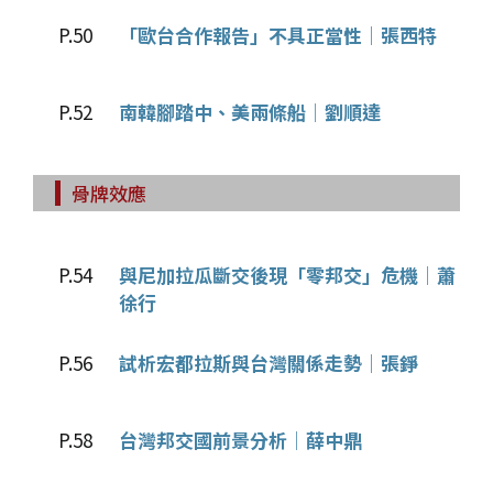
P.50
「歐台合作報告」不具正當性│張西特
P.52
南韓腳踏中、美兩條船│劉順達
骨牌效應
P.54
與尼加拉瓜斷交後現「零邦交」危機│蕭
徐行
P.56
試析宏都拉斯與台灣關係走勢│張錚
P.58
台灣邦交國前景分析│薛中鼎