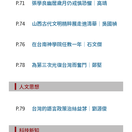
P.71
張學良幽居歲月仍戒慎恐懼│高靖
P.74
山西古代文明精粹展走進清華│吳國禎
P.76
在台南神學院任教一年│石文傑
P.78
為第三次光復台灣而奮鬥│鄭堅
人文思想
P.79
台灣的語言政策治絲益棼│劉源俊
科技新知