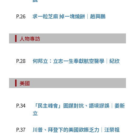
P.26
求一粒芝麻 掉一塊燒餅│趙興鵬
人物專訪
P.28
何邦立：立志一生奉獻航空醫學│紀欣
美國
P.34
「民主峰會」圖謀對抗、語境謬誤│姜新
立
P.37
川普、拜登下的美國欲振乏力│汪榮祖