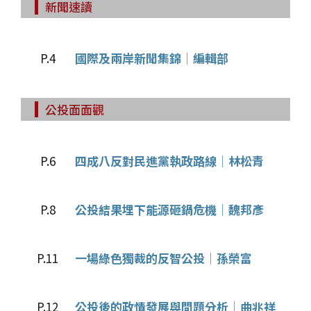
新聞速讀
P.4
國際及兩岸新聞集錦│編輯部
公投面面觀
P.6
四成八反對民進黨執政路線│林松青
P.8
公投結果埋下能源砸鍋危機│魏邦彥
P.11
一場綠色獨裁的反智公投│孫榮富
P.12
公投後的政情發展與問題分析│曲兆祥