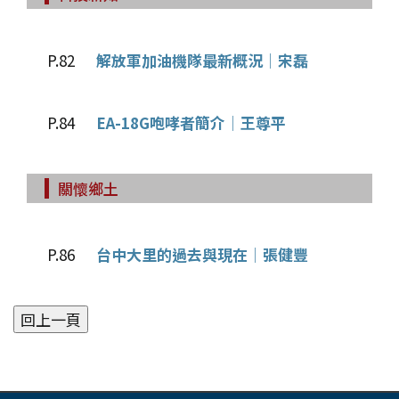
P.82
解放軍加油機隊最新概況│宋磊
P.84
EA-18G咆哮者簡介│王尊平
關懷鄉土
P.86
台中大里的過去與現在│張健豐