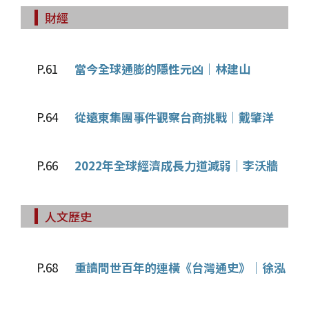
財經
P.61
當今全球通膨的隱性元凶│林建山
P.64
從遠東集團事件觀察台商挑戰│戴肇洋
P.66
2022年全球經濟成長力道減弱│李沃牆
人文歷史
P.68
重讀問世百年的連橫《台灣通史》│徐泓