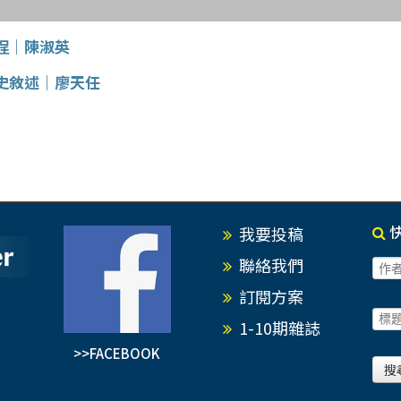
埕｜陳淑英
史敘述｜廖天任
我要投稿
聯絡我們
訂閱方案
1-10期雜誌
>>FACEBOOK