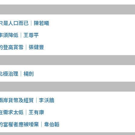
只是人口而已｜陳若曦
率須降低｜王尊平
的登高賞雪｜張健豐
北極治理｜楊劍
兩岸貨幣及經貿｜李沃牆
在需求太低｜王有康
的當權者應被唾棄｜韋伯韜