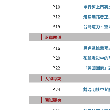
P.10
單行道上蔡英
P.12
走投無路者正
P.15
台灣電力、空
兩岸關係
P.16
民進黨挑釁兩
P.20
花蓮震災中的
P.22
「美國因素」
人物專訪
P.24
戴瑞明談中梵
國際觀察