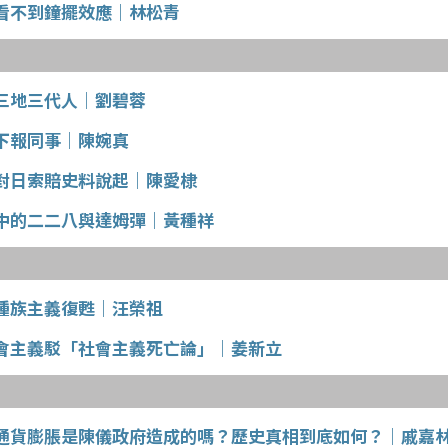
看不到鐘擺效應｜林松青
三地三代人｜劉碧蓉
下報同事｜陳婉真
對日索賠史料說起｜陳愛棣
中的二二八與達姆彈｜黃種祥
種族主義復甦｜汪榮祖
會主義駁「社會主義死亡論」｜姜新立
通貨膨脹是陳儀政府造成的嗎？歷史真相到底如何？｜戚嘉