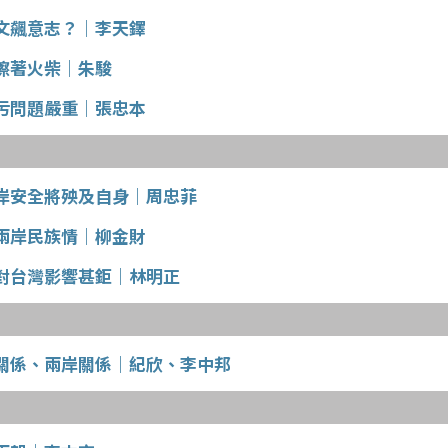
文飆意志？｜李天鐸
擦著火柴｜朱駿
污問題嚴重｜張忠本
岸安全將殃及自身｜周忠菲
兩岸民族情｜柳金財
對台灣影響甚鉅｜林明正
關係、兩岸關係｜紀欣、李中邦