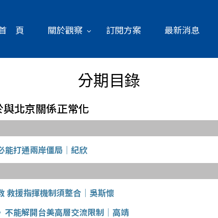
首 頁
關於觀察
訂閱方案
最新消息
分期目錄
岡急於與北京關係正常化
必能打通兩岸僵局｜紀欣
救 救援指揮機制須整合｜吳斯懷
》不能解開台美高層交流限制｜高靖