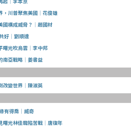
再起｜李本京
界，川普聚焦美國｜花俊雄
美國構成威脅？｜趙國材
韓共好｜劉順達
平曙光吹烏雲｜李中邦
的南亞戰略｜姜書益
劇改變世界｜陳淑英
藍綠有得喬｜威奇
見曙光林佳龍陷苦戰｜唐復年