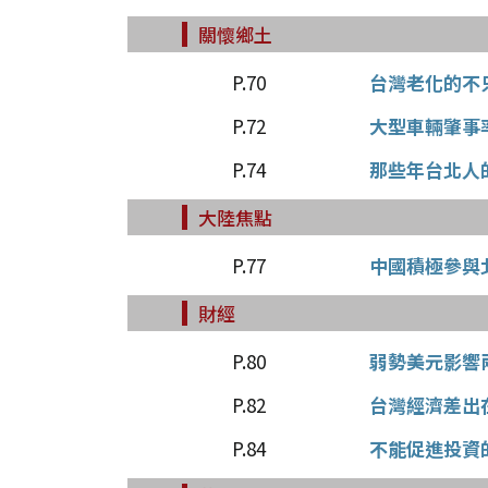
關懷鄉土
P.70
台灣老化的不
P.72
大型車輛肇事
P.74
那些年台北人
大陸焦點
P.77
中國積極參與
財經
P.80
弱勢美元影響
P.82
台灣經濟差出
P.84
不能促進投資