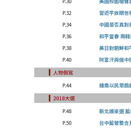
P.30
美國校園槍聲
P.32
習近平放眼世
P.34
中國是否真對
P.36
和平當春 兩
P.38
美日對朝鮮和
P.40
阿富汗與俄中
人物側寫
P.44
鍾喬以民眾戲
2018大選
P.48
新北誰來選 
P.50
台中藍營整合