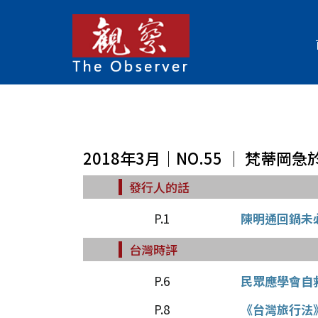
2018年3月｜NO.55 │ 梵蒂
發行人的話
P.1
陳明通回鍋未
台灣時評
P.6
民眾應學會自
P.8
《台灣旅行法