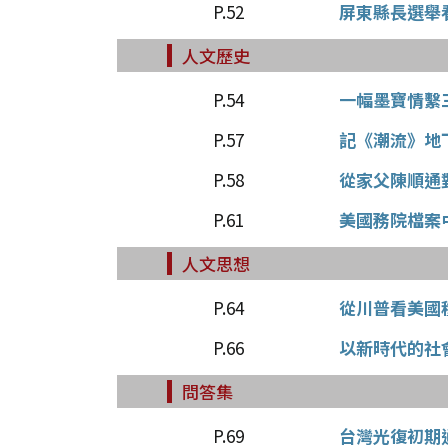
P.52
屏東縣長選舉
人文歷史
P.54
一幅墨寶情繫
P.57
記《潮流》地
P.58
從家父陳順通
P.61
美國務院檔案
人文思想
P.64
從川普看美國
P.66
以新時代的社
問答集
P.69
台灣光復初期