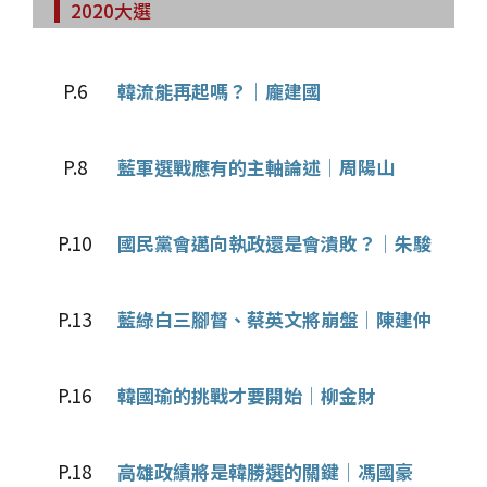
2020大選
P.6
韓流能再起嗎？│龐建國
P.8
藍軍選戰應有的主軸論述│周陽山
P.10
國民黨會邁向執政還是會潰敗？│朱駿
P.13
藍綠白三腳督、蔡英文將崩盤│陳建仲
P.16
韓國瑜的挑戰才要開始│柳金財
P.18
高雄政績將是韓勝選的關鍵│馮國豪