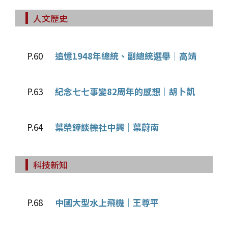
人文歷史
P.60
追憶1948年總統、副總統選舉│高靖
P.63
紀念七七事變82周年的感想│胡卜凱
P.64
葉榮鐘談櫟社中興│葉蔚南
科技新知
P.68
中國大型水上飛機│王尊平