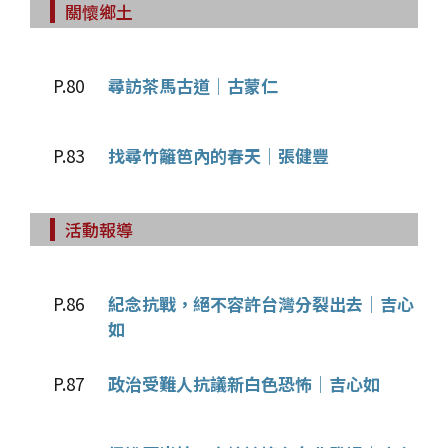
關懷鄉土
P.80
尋訪茶馬古道│古蒙仁
P.83
找尋竹籬笆內的春天│張健豐
活動報導
P.86
紀念抗戰，絕不容許台灣分裂出去│吉心
如
P.87
政治受難人抗議新白色恐怖│吉心如