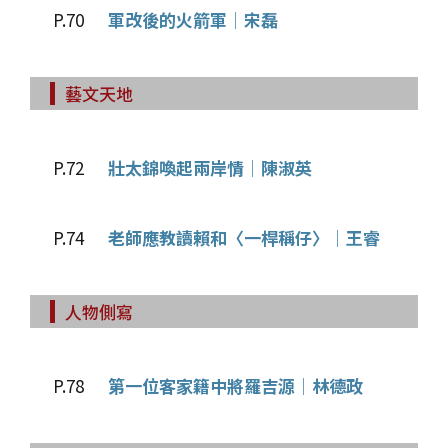
P.70
軍改後的火箭軍│宋磊
藝文天地
P.72
壯太錦喚起兩岸情│陳淑英
P.74
老師應教讀賴和〈一桿稱仔〉│王睿
人物側寫
P.78
第一位客家籍中將羅吉源│林德政