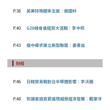
P.38
英美特殊關係生變│趙國材
P.40
G20峰會後經貿大混戰│李中邦
P.43
俄中尋求建立新型聯盟│姜書益
財經
P.46
日韓貿易戰對台半導體影響│李沃牆
P.48
別讓家庭貧窮循環威脅經濟發展│戴肇洋