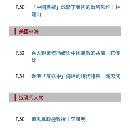
P.50
「中國震撼」改變了美國的戰略思維│林
建山
美國來鴻
P.52
百人聯署信捅破與中國為敵的共識│花俊
雄
P.54
香港「反送中」傳達的時代訊息│龔忠武
近現代人物
P.56
追思韋政通教授│李雅明