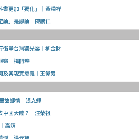
科書更加「獨化」│黃種祥
定論」是謬論│陳鵬仁
行衝擊台灣觀光業│柳金財
觀察│楊開煌
同及其現實意義│王偉男
萬里故鄉情│張克輝
去中國大陸？│汪榮祖
9│高靖
遺憾│湯元智