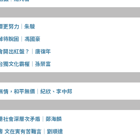
要更努力│朱駿
淖待脫困│馮國豪
會開出紅盤？│唐復年
台獨文化霸權│孫榮富
無情，和平無價│紀欣、李中邦
港社會深層次矛盾│鄭海麟
書 文在寅有苦難言│劉順達