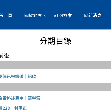
首 頁
關於觀察
訂閱方案
最新消息
分期目錄
台前後
伎倆已被識破│紀欣
沒資格談民主│羅瑩雪
228│林明正