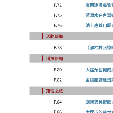
P.72
廣西建設高質
P.75
蔣渭水在台灣
P.76
池上應善用歷
活動報導
P.78
《郝柏村回憶
科技新知
P.80
大陸預警機的
P.82
金陵船廠建造
知性之旅
P.84
劉海粟美術館
P.86
大理市的前世