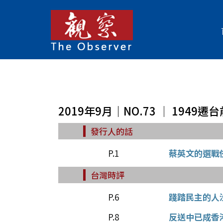
2019年9月｜NO.73 │ 1949遷
發行人的話
P.1
蔡英文的選戰
台灣時評
P.6
踐踏民主的人
P.8
反送中已成香港