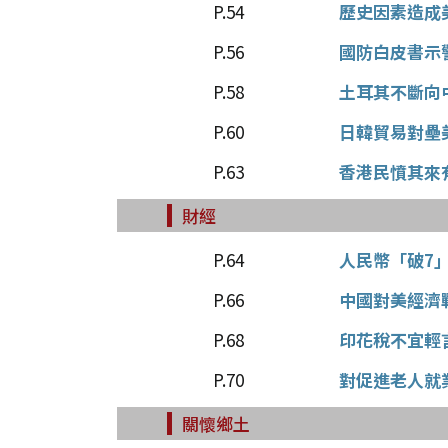
P.54
歷史因素造成
P.56
國防白皮書示
P.58
土耳其不斷向
P.60
日韓貿易對壘
P.63
香港民憤其來
財經
P.64
人民幣「破7
P.66
中國對美經濟
P.68
印花稅不宜輕
P.70
對促進老人就
關懷鄉土