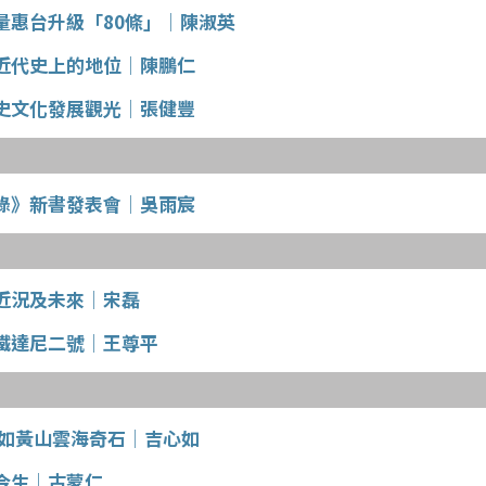
量惠台升級「80條」│陳淑英
近代史上的地位│陳鵬仁
史文化發展觀光│張健豐
錄》新書發表會│吳雨宸
近況及未來│宋磊
鐵達尼二號│王尊平
 如黃山雲海奇石│吉心如
今生│古蒙仁