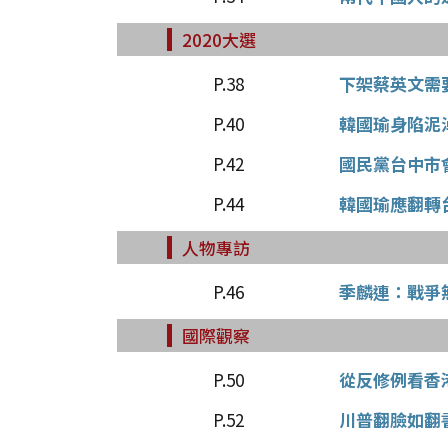
2020大選
P.38
下架蔡英文需
P.40
韓國瑜身陷泥
P.42
國民黨台中市
P.44
韓國瑜應翻轉
人物專訪
P.46
季麟連：戰爭
國際觀察
P.50
從反修例看香
P.52
川普翻臉如翻