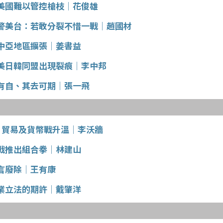
美國難以管控槍枝│花俊雄
警美台：若敢分裂不惜一戰│趙國材
中亞地區擴張│姜書益
美日韓同盟出現裂痕│李中邦
有自、其去可期│張一飛
」貿易及貨幣戰升溫│李沃牆
戰推出組合拳│林建山
言廢除│王有康
業立法的期許│戴肇洋