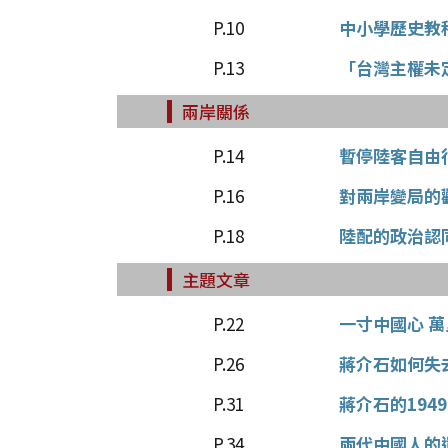
P.10
中小學歷史教
P.13
「台灣主權未
兩岸關係
P.14
暫停陸客自由
P.16
對兩岸變局的
P.18
陸配的政治認
主題文章
P.22
一寸中國心 
P.26
蔣介石如何失
P.31
蔣介石的194
P.34
兩代中國人的