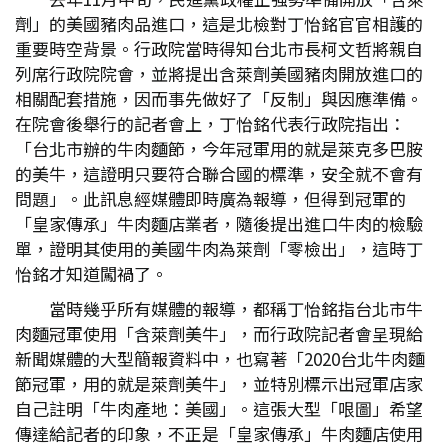
劑」的美國豬肉品進口，這是北檢對丁怡銘官官相護的
重要時空背景。行政院當時得知台北市長柯文哲將親自
列席行政院院會，並將提出含萊劑美國豬肉開放進口的
相關配套措施，因而事先做好了「反制」與因應準備。
在院會後舉行的記者會上，丁怡銘代表行政院指出：
「台北市辦的牛肉麵節，今年冠軍用的就是萊克多巴胺
的美牛，這證明只要符合聯合國的標準，安全就不會有
問題」。此訊息經媒體即時廣為報導，但得到冠軍的
「皇家傳承」牛肉麵店業者，隨後提出進口牛肉的檢驗
單，證明其使用的美國牛肉為萊劑「零檢出」，這時丁
怡銘才知道闖禍了。
當時幾乎所有媒體的報導，都稱丁怡銘指台北市牛
肉麵冠軍使用「含萊劑美牛」，而行政院記者會呈現給
新聞媒體的大型簡報資料中，也寫著「2020台北牛肉麵
節冠軍，用的就是萊劑美牛」，並特別標示出冠軍店家
自己註明「牛肉產地：美國」。這張大型「哏圖」希望
傳達給記者的印象，不正是「皇家傳承」牛肉麵店使用