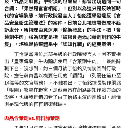
及「九品芝麻官」中扮演的包龍星，都曾出現過同一句
台詞：「果然是官官相衛」！但別以為這只是反映舊時
代的官場醜態。前行政院發言人丁怡銘遭舉發違反《食
品安全衛生管理法》的案件，日前台北地檢署做成不起
訴處分，所持理由竟運用「偷換概念」的手法，把「含
萊劑牛肉」強為認定是指「被餵食過添加萊劑飼料的牛
隻」，堪稱是檢察體系中「認知作戰」的經典案例。
丁怡銘當時位居部長級的行政院發言人，因不實指
出「皇家傳承」牛肉麵店使用「含萊劑牛肉」，最終辭
職下台。沒想到，約三個月後丁怡銘又悄悄回到行政
院，擔任蘇貞昌以機要任用的「顧問」（列簡任第13至
14職等的文官職務）。不難看出，丁怡銘擅長製作網路
「哏圖」攻擊在野黨，是蘇貞昌在網路認知作戰方面的
愛將，也讓我們猶如看了由丁怡銘主演的連續劇，劇情
則是現代版的官官相衛戲碼。
肉品含萊劑vs.
飼料加萊劑
去年11月中旬，民進黨政權正強勢準備開放「含萊