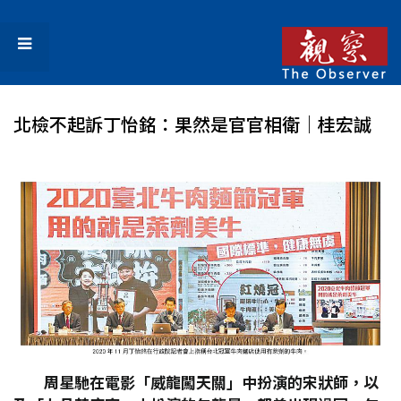
北檢不起訴丁怡銘：果然是官官相衛｜桂宏誠
周星馳在電影「威龍闖天關」中扮演的宋狀師，以