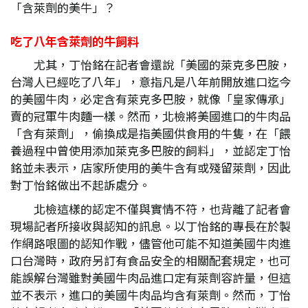
「含萊劑的美牛」？
吃了八年含萊劑的牛飼料
尤其，丁怡銘在記者會還說「美國的萊克多巴胺，
台灣人已經吃了八年」，意指凡是八年前開放進口迄今
的美國牛肉，必定含有萊克多巴胺，就像「皇家傳承」
賣的冠軍牛肉麵一樣。然而，北檢將美國進口的牛肉品
「含有萊劑」，偷換成是指美國供食用的牛隻，在「餵
養過程中曾使用添加萊克多巴胺的飼料」，並認定丁怡
銘並未表示，店家所使用的美牛含有或殘留萊劑，因此
對丁怡銘做出不起訴處分。
北檢這樣的認定不僅與實情不符，也背離了記者會
現場記者所接收與認知的訊息。以丁怡銘的專長在於製
作網路哏圖的認知作戰，儘管他可能不知道美國牛肉進
口台灣時，政府另訂有食品安全的相關配套規定，也可
能誤解台灣雖對美國牛肉品進口定有萊劑容許量，但這
並不表示，進口的美國牛肉品均含有萊劑。然而，丁怡