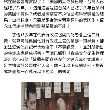
銘在記者會確實說了：「美國的萊克多巴胺，台灣人已
經吃了八年」，這難道會是指台灣人已吃了八年含萊劑
的美國牛飼料？或者是檢察官不採信國際科學驗證的結
果，自行認定，只要是餵食過含萊劑飼料的美國牛，便
永無代謝掉體內萊劑殘留量的可能？
丁怡銘去年在代表行政院召開的記者會上信口雌
黃，就算可能係因他對行政院主管的業務一知半解，卻
無法泯滅他在記者會散播了「不實訊息」，並對所指出
的特定店家造成損害，而應已觸犯《食品安全衛生管理
法》第46-1條「散播有關食品安全之謠言或不實訊息，
足生損害於公眾或他人者，處三年以下有期徒刑、拘役
或新臺幣一百萬元以下罰金」的規定。