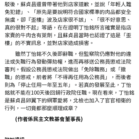
駁後，蘇貞昌還曾帶著他到店家道歉，並說「年輕人難
免犯錯」、「原先是要說明符合國家標準的肉品都安全
無虞，卻『歪樓』波及店家很不該」、「很不好意思、
真的很對不起」等語，在在證明丁怡銘所言確實是指店
家賣的牛肉含有萊劑，且蘇貞昌當時也認證了這是「歪
樓」的不實訊息，並對店家造成損害。
雖然丁怡銘不久後即辭職，但監察院仍應對他的違
法或失職行為發動彈劾權，進而再移送公務員懲戒法院
審判。假設公務員懲戒法院做出「免除職務」或「撤
職」的懲戒，前者將「不得再任用為公務員」，而後者
則為「停止任用一年至五年」。若真的發展至此，丁怡
銘就不能在100天後回鍋行政院任職。現在看來，丁怡銘
是蘇貞昌卵翼下的網軍愛將，北檢也加入了官官相衛的
行列，一切竟都那麼順理成章？
(
作者係民主文教基會董事長)