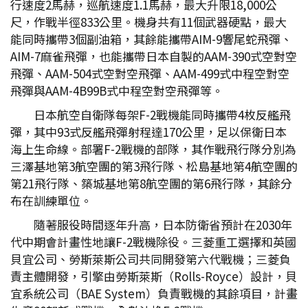
行速度2馬赫，巡航速度1.1馬赫，最大升限18,000公
尺，作戰半徑833公里。機身共有11個武器硬點，最大
能同時攜帶3個副油箱，其餘能攜帶AIM-9響尾蛇飛彈、
AIM-7麻雀飛彈，也能攜帶日本自製的AAM-390式空對空
飛彈、AAM-504式空對空飛彈、AAM-499式中程空對空
飛彈與AAM-4B99B式中程空對空飛彈等。
日本航空自衛隊每架F-2戰機能同時攜帶4枚反艦飛
彈，其中93式反艦飛彈射程達170公里，足以保衛日本
海上生命線。部署F-2戰機的部隊，其作戰飛行隊分別為
三澤基地第3航空團的第3飛行隊、松島基地第4航空團的
第21飛行隊、築城基地第8航空團的第6飛行隊，其餘分
布在訓練單位。
隨著服役時間逐年升高，日本防衛省預計在2030年
代中期會計畫性地讓F-2戰機除役。三菱重工選擇和英國
貝宜公司、勞斯萊斯公司共同開發第六代戰機；三菱負
責主體開發，引擎由勞斯萊斯（Rolls-Royce）設計，貝
宜系統公司（BAE System）負責戰機的其餘項目，計畫