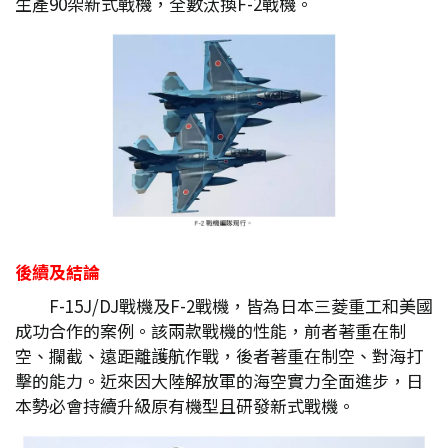
生產90架新式戰機，全數汰換F-2戰機。
後續及結論
F-15J/DJ戰機及F-2戰機，皆為日本三菱重工和美國
成功合作的案例。該兩款戰機的性能，前者著重在制
空、攔截、遠距離護航作戰，後者著重在制空、對海打
擊的能力。近來因大陸解放軍的海空實力全面進步，日
本勢必會持續升級原有機型且研發新式戰機。