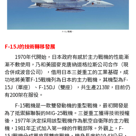
F-15J
的技術轉移發展
1970年代開始，日本政府有感於主力戰機的性能漸
漸不敷使用，乃和美國麥克唐納道格拉斯公司合作（現
合併成波音公司），借用日本三菱重工的工業基礎，成
功地將美軍F-15戰機列為日本的主力戰機，其機型為F-
15J（單座）、F-15DJ（雙座），共生產213架，目前仍
有200架在服役。
F-15戰機是一款雙發動機的重型戰機，最初開發是
為了抵禦蘇聯製的MIG-25戰機。三菱重工獲得技術授權
後，1977年決定採用該型戰機作為航空自衛隊的主力戰
機，1981年正式加入第一線的作戰部隊。外觀上，F-
15J戰機分成單座與雙座戰機，機身長度約19.43公尺，