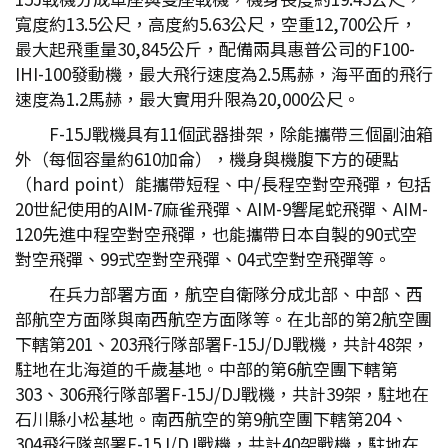
寬度約13.5公尺，高度約5.63公尺，空重12,700公斤，
最大起飛重量30,845公斤，配備兩具惠普公司的F100-
IHI-100發動機，最大飛行速度為2.5馬赫，海平面的飛行
速度為1.2馬赫，最大實用升限為20,000公尺。
F-15J戰機具有11個武器掛架，除能攜帶三個副油箱
外（每個容量約610加侖），機身與機腹下方的硬點
（hard point）能攜帶短程、中/長程空對空飛彈，包括
20世紀使用的AIM-7麻雀飛彈、AIM-9響尾蛇飛彈、AIM-
120先進中程空對空飛彈，也能攜帶日本自製的90式空
對空飛彈、99式空對空飛彈、04式空對空飛彈等。
在兵力部署方面，航空自衛隊分成北部、中部、西
部航空方面隊與南西航空方面隊等。在北部的第2航空團
下轄第201、203飛行隊部署F-15J/DJ戰機，共計48架，
駐地在北海道的千歲基地。中部的第6航空團下轄第
303、306飛行隊部署F-15J/DJ戰機，共計39架，駐地在
石川縣小松基地。南西航空的第9航空團下轄第204、
304飛行隊部署F-15J/DJ戰機，共計40架戰機，駐地在