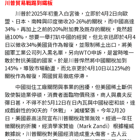
川普貿易戰踢到鐵板
川普於2025年初重入白宮後，立即於4月2日向歐
盟、日本、南韓與印度徵收20-26%的關稅，而中國高達
34%，再加上之前的20%附加費及既存的關稅，竟然超
過100%，想要一舉打趴中國的經貿，但北京迅即於4月4
日以徵收34%美國貨作為報復，並限制稀土出口，將美
國軍工業公司列入黑名單，另向WTO申訴，是當時唯一
敢於對抗美國的國家。於是川普悍然將中國關稅加到
145%，導致市場動盪，而北京更於4月10日以125%的
關稅作為報復，兩國貿易徹底停滯。
中國挺住工廠關閉與事業的困擾，但美國稀土斷供
致使製造業停頓，消費者面臨物價飛漲，商人與農夫反
彈日甚，不得不於5月12日在日內瓦與中國秘密和談，達
成戲劇性的90天的「休戰」，減緩緊張。今年2月20
日，美國最高法院宣布川普關稅政策無效。經過一年狂
徵關稅的折騰，經濟學家贊迪（Mark Zandi）根據權威
數據說，川普關稅對美國經濟造成重大傷害。古人云