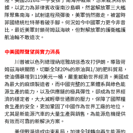
據，以武力為菲律賓收復南沙島嶼，然當解放軍三大艦
隊聚集南海，試射遠程飛彈後，美軍悄然撤走，被當時
菲國總統杜特蒂看破手腳。何況如今中國軍力更今非昔
比，最近美軍封鎖荷姆茲海峽，但對解放軍的護衛艦護
航油輪不敢造次。
中美國際聲望與實力消長
川普被以色列總理納塔雅胡慫恿攻打伊朗，導致荷
姆茲海峽關閉，切斷全球20%的原油與1/3的肥料貿易，
使油價暴增到119美元一桶，嚴重撼動世界經濟。美國成
為最大的麻煩製造者，而中國完整的工業體系與綠色能
源生產的能力，以及供應鏈的極具彈性，卻成為世界經
濟的穩定者，大大減輕舉世通膨的壓力，保障了國際糧
食生產的安全，更加鞏固了中國作為世界工廠的地位，
尤其是新能源汽車的大量生產與銷售，為能源危機提供
有效而可靠的新解決方案。
美伊戰爭造成中東亂局，加速全球轉向再生能源的