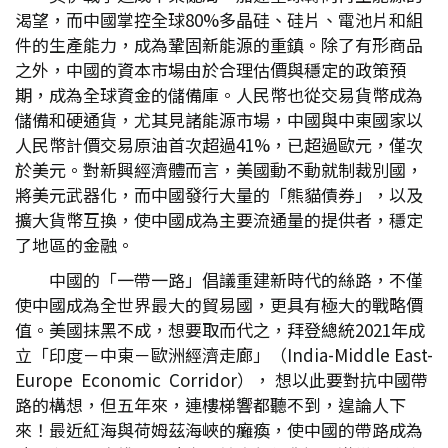
渴望，而中國掌控全球80%多晶硅、硅片、電池片和組
件的生產能力，成為鞏固新能源的重鎮。除了有形商品
之外，中國的資本市場由於合理估價與穩定的政策預
期，成為全球資金的儲備庫。人民幣也從交易貨幣成為
儲備和硬通貨，尤其見諸能源市場，中國與中東國家以
人民幣計價交易原油首次超過41%，已超過歐元，僅次
於美元。對新興經濟體而言，美國動不動就制裁別國，
將美元武器化，而中國發行大量的「熊貓債券」，以及
擴大貨幣互換，使中國成為主要流通量的提供者，穩定
了地區的金融。
中國的「一帶一路」倡議重建新時代的絲路，不僅
使中國成為全世界最大的貿易國，更具有極大的戰略價
值。美國抹黑不成，想要取而代之，拜登總統2021年成
立「印度－中東－歐洲經濟走廊」（India-Middle East-
Europe Economic Corridor）， 想以此要對抗中國帶
路的構想，但五年來，連樓梯響都聽不到，遑論人下
來！最近紅海與荷姆茲海峽的癱瘓，使中國的帶路成為