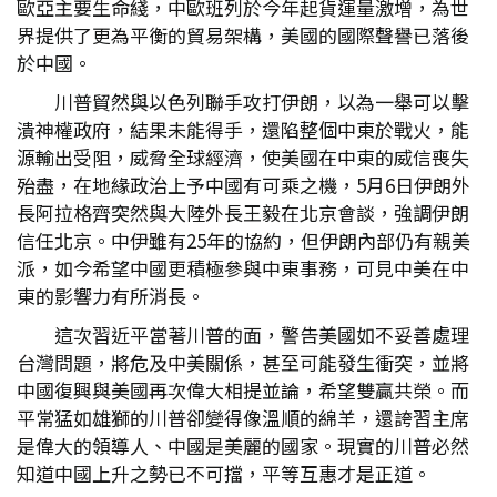
歐亞主要生命綫，中歐班列於今年起貨運量激增，為世
界提供了更為平衡的貿易架構，美國的國際聲譽已落後
於中國。
川普貿然與以色列聯手攻打伊朗，以為一舉可以擊
潰神權政府，結果未能得手，還陷整個中東於戰火，能
源輸出受阻，威脅全球經濟，使美國在中東的威信喪失
殆盡，在地緣政治上予中國有可乘之機，5月6日伊朗外
長阿拉格齊突然與大陸外長王毅在北京會談，強調伊朗
信任北京。中伊雖有25年的協約，但伊朗內部仍有親美
派，如今希望中國更積極參與中東事務，可見中美在中
東的影響力有所消長。
這次習近平當著川普的面，警告美國如不妥善處理
台灣問題，將危及中美關係，甚至可能發生衝突，並將
中國復興與美國再次偉大相提並論，希望雙贏共榮。而
平常猛如雄獅的川普卻變得像溫順的綿羊，還誇習主席
是偉大的領導人、中國是美麗的國家。現實的川普必然
知道中國上升之勢已不可擋，平等互惠才是正道。