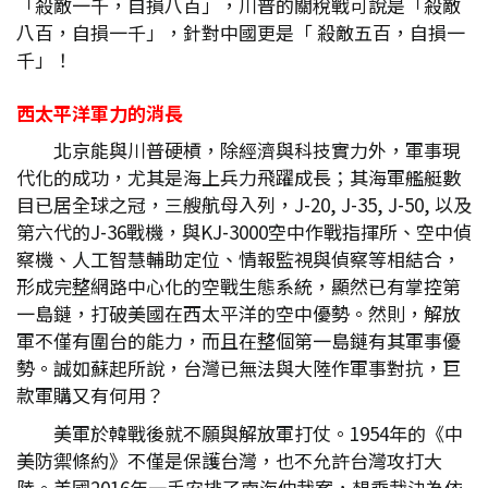
「殺敵一千，自損八百」，川普的關稅戰可說是「殺敵
八百，自損一千」，針對中國更是「 殺敵五百，自損一
千」！
西太平洋軍力的消長
北京能與川普硬槓，除經濟與科技實力外，軍事現
代化的成功，尤其是海上兵力飛躍成長；其海軍艦艇數
目已居全球之冠，三艘航母入列，J-20, J-35, J-50, 以及
第六代的J-36戰機，與KJ-3000空中作戰指揮所、空中偵
察機、人工智慧輔助定位、情報監視與偵察等相結合，
形成完整網路中心化的空戰生態系統，顯然已有掌控第
一島鏈，打破美國在西太平洋的空中優勢。然則，解放
軍不僅有圍台的能力，而且在整個第一島鏈有其軍事優
勢。誠如蘇起所說，台灣已無法與大陸作軍事對抗，巨
款軍購又有何用？
美軍於韓戰後就不願與解放軍打仗。1954年的《中
美防禦條約》不僅是保護台灣，也不允許台灣攻打大
陸。美國2016年一手安排了南海仲裁案，想乘裁決為依