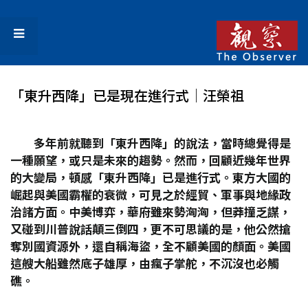
「東升西降」已是現在進行式│汪榮祖
多年前就聽到「東升西降」的說法，當時總覺得是
一種願望，或只是未來的趨勢。然而，回顧近幾年世界
的大變局，頓感「東升西降」已是進行式。東方大國的
崛起與美國霸權的衰微，可見之於經貿、軍事與地緣政
治諸方面。中美博弈，華府雖來勢洶洶，但莽撞乏謀，
又碰到川普說話顛三倒四，更不可思議的是，他公然搶
奪別國資源外，還自稱海盜，全不顧美國的顏面。美國
這艘大船雖然底子雄厚，由瘋子掌舵，不沉沒也必觸
礁。