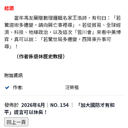
結語
當年馮友蘭贈數理邏輯名家王浩詩，有句曰：「若
驚道術多遷變，請向興亡事裡尋」。若從貿易、全球經
濟、科技、地緣政治，以及這次「習川會」來看中美博
弈，真可以說：「若驚世局多遷變，西降東升事可
尋」！
（作者係退休歷史教授）
附加資訊
作者:
汪榮祖
發佈於
2026年6月｜NO. 154 │ 「加大國防才有和
平」謊言可以休矣！