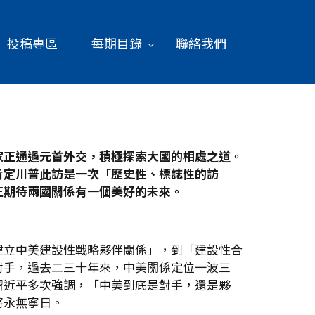
投稿專區
每期目錄
聯絡我們
家正通過元首外交，積極探索大國的相處之道。
肯定川普此訪是一次「歷史性、標誌性的訪
正期待兩國關係有一個美好的未來。
建立中美建設性戰略夥伴關係」，到「建設性合
對手，過去二三十年來，中美關係定位一波三
習近平多次強調，「中美到底是對手，還是夥
將永無寧日。