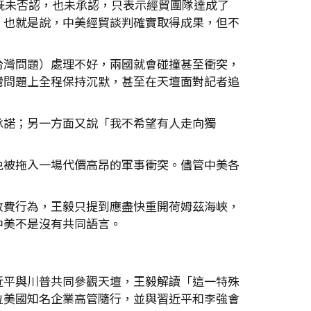
方既未否認，也未承認，只表示經貿團隊達成了
。也就是說，中美經貿談判確實取得成果，但不
台灣問題）處理不好，兩國就會碰撞甚至衝突，
灣問題上全程保持沉默，甚至在天壇面對記者追
承諾；另一方面又說「我不希望有人走向獨
免被拖入一場代價高昂的軍事衝突。儘管中美各
收費行為，王毅只提到應盡快重開荷姆茲海峽，
中美不是沒有共同語言。
近平與川普共同參觀天壇，王毅解讀「這一特殊
位美國知名企業高管隨行，並與習近平和李強會