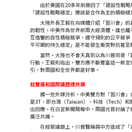
由於美國在20多年前撤回了「建設性戰
「建設性戰略穩定」應該是合作為主的積極穩
大陸外長王毅在向媒體介紹「習川會」的
的韌性，中美作為世界前兩大經濟體，誰也離
互借鑒的良性積極競爭，遵守規則的公平競爭
平可期的持久穩定」是不能發生衝突對抗甚至
當然，大陸也不會天真到以為川普同意「
行動。王毅則指出，雙方應不斷豐富這一新定
引，對兩國和全世界都是好事。
就雙邊和國際議題達共識
據一些外媒分析，中美雙方對「習川會」各有
是3T，即台灣（Taiwan）、科技（Tec
出回應。在白宮新聞簡報中，兩國元首討論了
廣泛共識。
在經貿議題上，川普聲稱與中方達成了「