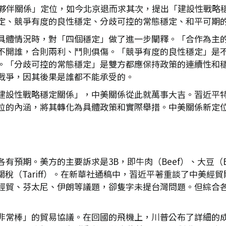
略夥伴關係」定位，如今北京退而求其次，提出「建設性戰略
定、競爭有度的良性穩定、分歧可控的常態穩定、和平可期
具體情況時，對「四個穩定」做了進一步闡釋。「合作為主
不開誰，合則兩利、鬥則俱傷。「競爭有度的良性穩定」是
。「分歧可控的常態穩定」是雙方都應保持政策的連續性和
戰爭，因其後果是誰都不能承受的。
建設性戰略穩定關係」，中美關係從此就萬事大吉。習近平
位的內涵，將其轉化為具體政策和實際舉措。中美關係新定
預期。美方的主要訴求是3B，即牛肉（Beef）、大豆（Be
h）和關稅（Tariff）。在新華社通稿中，習近平著重談了中
經貿、芬太尼、伊朗等議題，卻隻字未提台灣問題。但綜合
非常棒」的貿易協議。在回國的飛機上，川普公布了詳細的成