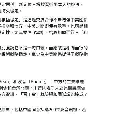
穩定關係」新定位。根據習近平本人的說法，
的持久穩定。
的積極穩定」是通過交流合作不斷增強中美關係
不搞零和博弈，中美之間即便有競爭，也應是相
穩定性，尤其要信守承諾，始終相向而行。「和
特別強調它不是一句口號，而應該是相向而行的
位訴諸戰略穩定，至少為中美關係提供了戰略指
an）和波音（Boeing）。中方的主要議題
美經貿關係和台灣問題，川普則幾乎未對具體議題做
各方資訊，「習川會」就雙邊和國際議題達成了
績單，包括中國同意採購200架波音飛機，若