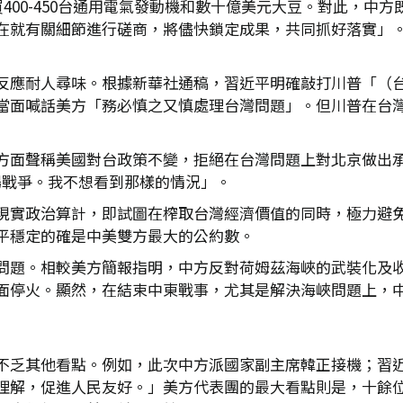
買400-450台通用電氣發動機和數十億美元大豆。對此，中
在就有關細節進行磋商，將儘快鎖定成果，共同抓好落實」
反應耐人尋味。根據新華社通稿，習近平明確敲打川普「（
當面喊話美方「務必慎之又慎處理台灣問題」。但川普在台
方面聲稱美國對台政策不變，拒絕在台灣問題上對北京做出
一場戰爭。我不想看到那樣的情況」。
現實政治算計，即試圖在榨取台灣經濟價值的同時，極力避
平穩定的確是中美雙方最大的公約數。
問題。相較美方簡報指明，中方反對荷姆茲海峽的武裝化及
面停火。顯然，在結束中東戰事，尤其是解決海峽問題上，
不乏其他看點。例如，此次中方派國家副主席韓正接機；習
理解，促進人民友好。」美方代表團的最大看點則是，十餘