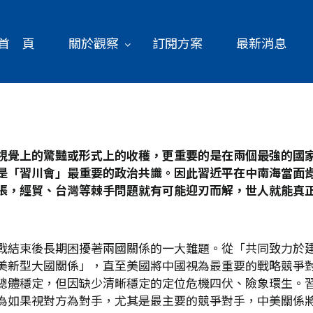
首 頁
關於觀察
訂閱方案
最新消息
視覺上的驚豔或形式上的收穫，更重要的是在兩個最強的國
是「習川會」最重要的政治共識。因此習近平在中南海當面
張，經貿、台灣等棘手問題就有可能迎刃而解，世人就能真
戰結束後長期困擾著兩國關係的一大難題。從「共同致力於
美新型大國關係」，直至美國將中國視為最重要的戰略競爭
總體穩定，但因缺少清晰穩定的定位危機四伏、險象環生。
為如果視對方為對手，尤其是最主要的競爭對手，中美關係