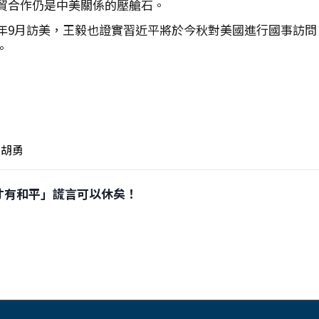
貿合作仍是中美關係的壓艙石。
年9月訪美，王毅也證實習近平將於今秋對美國進行國事訪問
。
胡勇
大國防才有和平」謊言可以休矣！