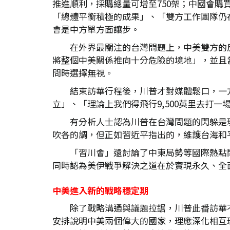
推進順利，採購總量可增至750架；中國會購
「總體平衡積極的成果」、「雙方工作團隊仍
會是中方單方面讓步。
在外界最關注的台灣問題上，中美雙方的
將整個中美關係推向十分危險的境地」，並且
問時選擇無視。
結束訪華行程後，川普才對媒體鬆口，一
立」、「理論上我們得飛行9,500英里去打
有分析人士認為川普在台灣問題的閃躲是
吹各的調，但正如習近平指出的，維護台海和
「習川會」還討論了中東局勢等國際熱點
同時認為美伊戰爭解決之道在於實現永久、全
中美進入新的戰略穩定期
除了戰略溝通與議題拉鋸，川普此番訪華
安排說明中美兩個偉大的國家，理應深化相互