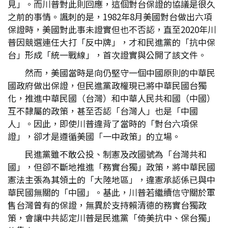
見」。而川普對此則回應，這個對台保證的協議是很久
之前的事情。諷刺的是，1982年8月美國對台做出六項
保證時，美國對此事未證實但也不否認，直至2020年川
普因競選連任大打「反中牌」，才和民進黨的「抗中保
台」形成「統一戰線」，首次證實與公開了該文件。
然而，美國當時是向仍堅守一個中國原則的中華民
國政府做出保證，但民進黨政權現已將中華民國台獨
化，推進中華民國（台灣）和中華人民共和國（中國）
互不隸屬的政策，甚至否認「台灣人」也是「中國
人」。因此，即使川普違背了當時的「對台六項保
證」，卻才是遵循美國「一中政策」的立場。
民進黨雖不敢公投、制憲及改國號為「台灣共和
國」，但卻不斷地推進「務實台獨」政策，將中華民國
憲法主張為其領土的「大陸地區」，違憲承認係已與中
華民國無關的「中國」。基此，川普若繼續信守關於軍
售台灣曾有的保證，無異於支持賴清德的務實台獨政
策，會讓中共認定川普是民進黨「倚美抗中、保台獨」