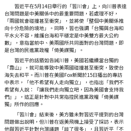
習近平在5月14日舉行的「習川會」上，向川普表達
台灣問題是中美關係中的最重要問題，若處理不好，
「兩國就會碰撞甚至衝突」，並將使「整個中美關係推
向十分危險的境地」。同時，習也強調「台獨與台海和
平水火不容，維護台海和平穩定是中美雙方最大公約
數」，意指當前中、美兩國所共同面對的台灣問題，即
是台灣的民進黨政權「倚美謀獨」。
習近平的話猶如告誡川普，美國若繼續當台獨的
「靠山」，就可能導致中美兩國碰撞甚至衝突，致使台
海失去和平。而川普在美國Fox新聞於15日播出的專訪
中表示，「他不希望有人走向獨立」，也指出「我們不
希望有人說：『讓我們走向獨立吧，因為美國會支持我
們』」，這正是針對中共常指控民進黨政權「倚美謀
獨」所作的回應。
「習川會」結束後，美方雖未對習近平提到的台灣
問題做出說明，但川普在返美飛機上接受了採訪，表示
他與習近平針對台灣議題「談了很多」，且習近平「不