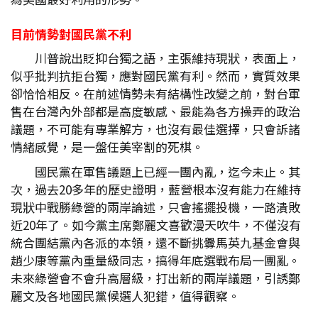
目前情勢對國民黨不利
川普說出貶抑台獨之語，主張維持現狀，表面上，
似乎批判抗拒台獨，應對國民黨有利。然而，實質效果
卻恰恰相反。在前述情勢未有結構性改變之前，對台軍
售在台灣內外部都是高度敏感、最能為各方操弄的政治
議題，不可能有專業解方，也沒有最佳選擇，只會訴諸
情緒感覺，是一盤任美宰割的死棋。
國民黨在軍售議題上已經一團內亂，迄今未止。其
次，過去20多年的歷史證明，藍營根本沒有能力在維持
現狀中戰勝綠營的兩岸論述，只會搖擺投機，一路潰敗
近20年了。如今黨主席鄭麗文喜歡漫天吹牛，不僅沒有
統合團結黨內各派的本領，還不斷挑釁馬英九基金會與
趙少康等黨內重量級同志，搞得年底選戰布局一團亂。
未來綠營會不會升高層級，打出新的兩岸議題，引誘鄭
麗文及各地國民黨候選人犯錯，值得觀察。