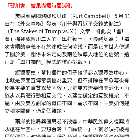
「
習川會」結果尚需時間消化
美國前副國務卿坎貝爾（Kurt Campbell） 5 月 11
日在《外交事務》發表〈川普與習近平交鋒的賭注〉
（The Stakes of Trump vs. Xi）文章，將此次「習川
會」描述成習川二人的「單打獨鬥」，最終認為：「這
次會晤的意義不在於達成任何協議，而是它向世人傳遞
了關於美中關係未來走向及兩位領導人地位的信號。這
正是『單打獨鬥』模式的核心挑戰。」
縱觀歷史，單打獨鬥的例子幾乎都以觀眾為中心，
也就是表面宣傳意義極為重要，但不排除在表象幕後有
極為重要的實質默契內容，只是雙方需要時間消化，再
逐步以具體行動相互交代，以建立穩定的互動框架。不
過，由於雙方觀眾的胃口不同，需求不同，中美如何建
立穩定關係，仍是個難題。
兩岸的拖局與僵局若不改變，中華民族偉大復興將
永遠在半空中。要想台灣「自願統一」，就必須打破拖
局與僵局，改變結構，吸引台灣，讓美國在解決台灣問