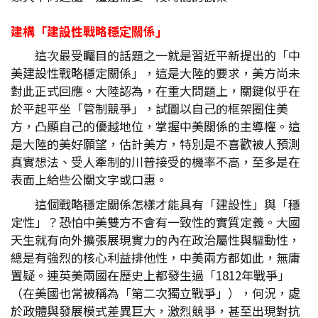
建構「建設性戰略穩定關係」
這次最受矚目的話題之一就是習近平新提出的「中
美建設性戰略穩定關係」，這是大陸的要求，美方尚未
對此正式回應。大陸認為，在重大問題上，關鍵似乎在
於平起平坐「管制競爭」，試圖以自己的框架圈住美
方，凸顯自己的優越地位，掌握中美關係的主導權。這
是大陸的美好願望，估計美方，特別是不喜歡被人預測
真實想法、受人牽制的川普接受的機率不高，至多是在
表面上給些公關文字或口惠。
這個戰略穩定關係怎樣才能具有「建設性」與「穩
定性」？恐怕中美雙方不會有一致性的實質定義。大國
天生就有向外擴張展現實力的內在政治屬性與驅動性，
總是有強烈的核心利益排他性，中美兩方都如此，無庸
置疑。連英美兩國在歷史上都發生過「1812年戰爭」
（在美國也常被稱為「第二次獨立戰爭」），何況，處
於政體與發展模式差異巨大，激烈競爭，甚至出現對抗