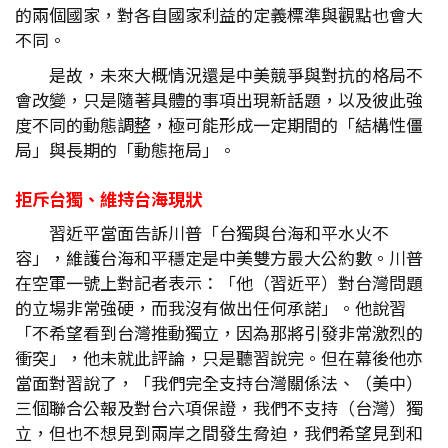
的兩個國家，對各自國家利益的定義標準與觀點也會大
不同。
是故，未來大概情況還是中美競爭與對抗的格局不
會改變，只是隨著具體的事項出現新話題，以及彼此強
度不同的動態調整，極可能形成一定期間的「結構性僵
局」與長期的「動態拖局」。
拒斥台獨、維持台海現狀
習近平當面告訴川普「台獨與台海和平水火不
容」，維護台海和平穩定是中美雙方最大公約數。川普
在空軍一號上對記者表示：「他（習近平）對台灣問題
的立場非常強硬，而我沒有做出任何承諾」。他說習
「不希望看到台灣推動獨立，因為那將引發非常激烈的
衝突」，他未就此評論，只是聽習說完。但在幕後他亦
當面對習說了，「我們完全支持台灣關係法、（美中）
三個聯合公報及對台六項保證，我們不支持（台灣）獨
立，但也不想見到兩岸之間發生脅迫，我們希望見到和