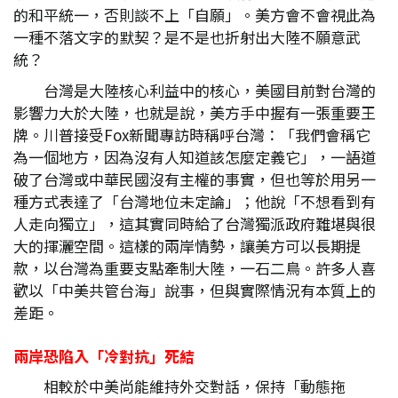
的和平統一，否則談不上「自願」。美方會不會視此為
一種不落文字的默契？是不是也折射出大陸不願意武
統？
台灣是大陸核心利益中的核心，美國目前對台灣的
影響力大於大陸，也就是說，美方手中握有一張重要王
牌。川普接受Fox新聞專訪時稱呼台灣：「我們會稱它
為一個地方，因為沒有人知道該怎麼定義它」，一語道
破了台灣或中華民國沒有主權的事實，但也等於用另一
種方式表達了「台灣地位未定論」；他說「不想看到有
人走向獨立」，這其實同時給了台灣獨派政府難堪與很
大的揮灑空間。這樣的兩岸情勢，讓美方可以長期提
款，以台灣為重要支點牽制大陸，一石二鳥。許多人喜
歡以「中美共管台海」說事，但與實際情況有本質上的
差距。
兩岸恐陷入「冷對抗」死結
相較於中美尚能維持外交對話，保持「動態拖