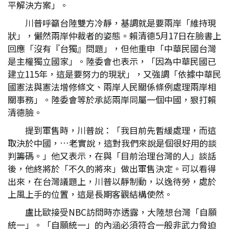
平解決方案」。
川普呼籲台陸雙方冷靜，基調就是要兩岸「維持現
狀」，儼然兩岸仲裁者的姿態。賴清德5月17日在臉書上
回應「沒有『台獨』問題」，但他重申「中華民國台灣
是主權獨立國家」。陸委會也表示，「因為中華民國已
建立115年，這是要努力的現狀」，又強調「依據中華民
國憲法與憲法增修條文、兩岸人民關係條例處理兩岸相
關事務」。陸委會等於承認兩岸同屬一個中國，狠打賴
清德臉。
提到軍售時，川普說：「我目前先暫緩處理，而這
取決於中國，…老實說，這對我們來說是個很好用的談
判籌碼。」他又表示，在與「目前治理台灣的人」談話
後，他終將於「不久的將來」做出軍售決定。可以看得
出來，在台灣議題上，川普以靜制動，以逸待勞，處於
上風上手的位置，這是長期客觀結構使然。
盧比歐接受NBC訪問時亦透露，大陸想台灣「自願
統一」。「自願統一」的內涵必須符合一般非武力脅迫