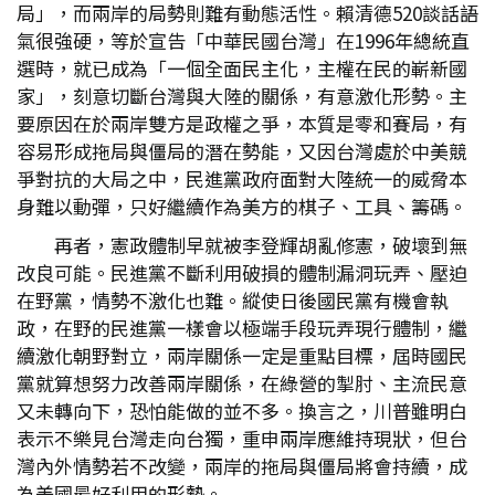
局」，而兩岸的局勢則難有動態活性。賴清德520談話語
氣很強硬，等於宣告「中華民國台灣」在1996年總統直
選時，就已成為「一個全面民主化，主權在民的嶄新國
家」，刻意切斷台灣與大陸的關係，有意激化形勢。主
要原因在於兩岸雙方是政權之爭，本質是零和賽局，有
容易形成拖局與僵局的潛在勢能，又因台灣處於中美競
爭對抗的大局之中，民進黨政府面對大陸統一的威脅本
身難以動彈，只好繼續作為美方的棋子、工具、籌碼。
再者，憲政體制早就被李登輝胡亂修憲，破壞到無
改良可能。民進黨不斷利用破損的體制漏洞玩弄、壓迫
在野黨，情勢不激化也難。縱使日後國民黨有機會執
政，在野的民進黨一樣會以極端手段玩弄現行體制，繼
續激化朝野對立，兩岸關係一定是重點目標，屆時國民
黨就算想努力改善兩岸關係，在綠營的掣肘、主流民意
又未轉向下，恐怕能做的並不多。換言之，川普雖明白
表示不樂見台灣走向台獨，重申兩岸應維持現狀，但台
灣內外情勢若不改變，兩岸的拖局與僵局將會持續，成
為美國最好利用的形勢。