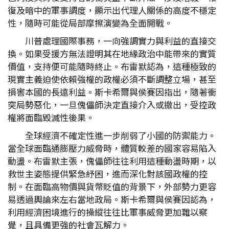
復及暗中的軍事調度，顯示出代理人關係的高度不穩定
性，隨時可能從局部摩擦演變為全面開戰。
川普處理國際事務，一向強調實力與利益的直接交
換。如果受援方無法證明其在地緣政治中能帶來的實質
價值，支持便可能隨時終止。布雷默認為，這種極致的
現實主義迫使依賴強權的政權必須不斷調整立場，甚至
損害本國的長遠利益。斯卡希爾與侯賽因指出，隨著衝
突局勢惡化，一旦傀儡師決定直接介入或撤出，受控政
權將面臨毀滅性後果。
全球經濟不確定性進一步削弱了小國的防禦能力。
當全球面臨通膨壓力威脅時，體質較差的國家容易陷入
動盪。布雷默主張，傀儡師往往利用這種動盪時期，以
救世主姿態提供緊急紓困，進而深化對該國政權的控
制。在面臨高物價與貨幣貶值的背景下，外部勢力更容
易透過輿論來左右當地政局。斯卡希爾與侯賽因認為，
利用經濟困境進行的操縱往往比軍事威脅更加難以察
覺，且具備更強的社會瓦解力。