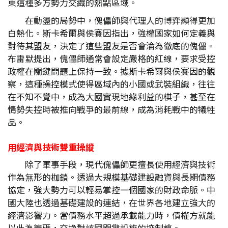
東這種多方勢力交織的熱點區域。
在動盪的局勢中，傀儡師與代理人的博弈顯得更加
白熱化。斯卡希爾與侯賽因指出，強權國家如何定義與
對待其盟友，決定了這些盟友是否會淪為徹底的傀儡。
布雷默提出，傀儡師通常會設定嚴格的紅線，要求受控
政權在關鍵問題上保持一致。據斯卡希爾與侯賽因的觀
察，這種操控模式使得區域內的小國或武裝組織，往往
在不知不覺中，成為大國實現地緣利益的棋子，甚至在
情勢失控時被推向戰爭的最前線，成為消耗戰中的犧牲
品。
用經濟與技術雙重操縱
除了軍事手段，現代傀儡師更擅長使用經濟與技術
作為無形的枷鎖。透過大規模基礎建設融資與長期債務
協定，強大勢力可以輕易掌控一個國家的財政命脈。中
國大陸也透過基礎建設的連結，在世界各地建立強大的
經濟影響力。當債務水平超過承載能力時，債權方就能
以此為籌碼，交換對該國關鍵設施的控制權。