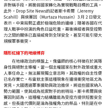
非對稱手段，將脆弱國家轉化為實現戰略目標的工具。
此外，Drop Site News的記者斯卡希爾（Jeremy
Scahill）與侯賽因（Murtaza Hussain）3 月 2 日發文
表示，中東局勢正處於極端危險的邊緣；隨著各國在代
理人戰爭中扮演的角色日益吃重，幕後操縱者與受控勢
力之間的關係已直接威脅到全球安全，甚至可能引發大
規模軍事衝突。
隱形紅線下的地緣博弈
在地緣政治的棋盤上，傀儡師的核心特徵在於其隱
身性與絕對主導權。當一個主權國家在對外政策或重大
人事任命上，無法展現獨立意志時，其政權的自主性便
已名存實亡。布雷默主張這種現象在邊境衝突地區尤為
常見。大國透過軍事援助與政治擔保，將這些國家納入
勢力範圍，使其成為抵禦對手的前哨站。斯卡希爾與侯
賽因則認為，這種權力結構雖能為受控方提供短暫安全
感，但長遠代價則是淪為強權角力的祭品，特別是在中