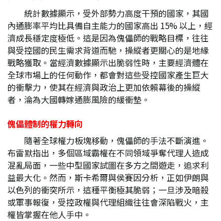
統計數據顯示，受外部勢力高度干預的國家，其國
內通膨率平均比具備自主能力的國家高出 15% 以上，經
濟成長穩定度極低。這是因為傀儡師的戰略目標，往往
與受控國的民生需求背道而馳，操縱者更關心的是地緣
戰略獲取。當經濟數據顯示出脆弱性時，主要經濟體在
全球市場上的任何動作，都會對這些受控國家產生巨大
的衝擊力，使其在經濟與政治上更加依賴幕後的操縱
者，淪為大國轉嫁通膨風險的緩衝墊。
傀儡體制的權力轉向
隨著全球權力板塊移動，傀儡師的手法不斷演進。
布雷默指出，多個區域霸權在不同領域爭奪代理人造成
混亂局面，一些中型國家試圖在多方之間遊走，追求利
益最大化。然而，斯卡希爾與侯賽因分析，正如伊朗與
以色列的衝突所示，這種平衡極其脆弱；一旦涉及暗殺
或軍事報復，受控政權與代理組織往往會深陷戰火，主
權皆掌握在他人手中。