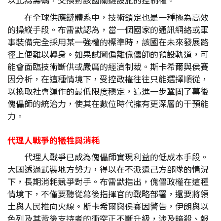
在全球供應鏈體系中，技術鎖定也是一種極為高效
的操縱手段。布雷默認為，當一個國家的通訊網絡或軍
事裝備完全採用某一強權的標準時，該國在未來發展路
徑上便難以轉身。如果試圖偏離傀儡師的預設軌道，可
能會面臨技術斷供或嚴厲的經濟制裁。斯卡希爾與侯賽
因分析，在這種情境下，受控政權往往只能選擇順從，
以換取社會運作的最低限度穩定，這進一步鞏固了幕後
傀儡師的統治力，使其在數位時代擁有更深層的干預能
力。
代理人戰爭的犧牲與消耗
代理人戰爭已成為傀儡師實現利益的低成本手段。
大國透過武裝地方勢力，得以在不派遣己方部隊的情況
下，長期消耗競爭對手。布雷默指出，傀儡政權在這種
情境下，不僅要聽從幕後指揮官的戰略部署，還要將領
土與人民推向火線。斯卡希爾與侯賽因警告，伊朗與以
色列及其背後支持者的衝突正不斷升級，涉及暗殺、報