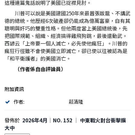
這種連篇鬼話說明了美國已捉襟見肘。
川普可以說是美國建國250年來最囂張跋扈、不講武
德的總統。他歷經6次破產卻仍能成為億萬富豪，自有其
聰明與奸巧的雙重性格。但他兩度當上美國總統後，先
把國際規範、組織、經濟搞得雞飛狗跳，最後還動武。
西諺云「上帝要一個人滅亡，必先使他瘋狂」。川普的
瘋狂行徑雖不會使美國立即滅亡，卻已使以往被認為是
「和平衛護者」的美國消亡。
（作者係自由評論員）
附加資訊
作者:
莊清隆
發佈於
2026年4月｜NO. 152 │ 中東戰火對台衝擊擴
大中