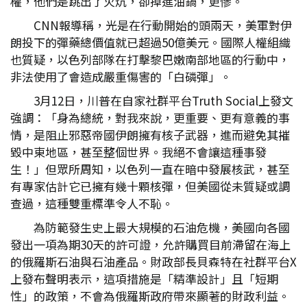
權，他們是跳出了火炕，卻掉進油鍋，更慘。
CNN報導稱，光是在行動開始的頭兩天，美軍對伊
朗投下的彈藥總價值就已超過50億美元。國際人權組織
也質疑，以色列部隊在打擊黎巴嫩南部地區的行動中，
非法使用了會造成嚴重傷害的「白磷彈」。
3月12日，川普在自家社群平台Truth Social上發文
強調：「身為總統，對我來說，更重要、更有意義的事
情，是阻止邪惡帝國伊朗擁有核子武器，進而避免其摧
毀中東地區，甚至整個世界。我絕不會讓這種事發
生！」但眾所周知，以色列一直在暗中發展核武，甚至
有專家估計它已擁有幾十顆核彈，但美國從未質疑或調
查過，這種雙重標準令人不恥。
為防範發生史上最大規模的石油危機，美國向各國
發出一項為期30天的許可證，允許購買目前滯留在海上
的俄羅斯石油與石油產品。財政部長貝森特在社群平台X
上發布聲明表示，這項措施是「精準設計」且「短期
性」的政策，不會為俄羅斯政府帶來顯著的財政利益。