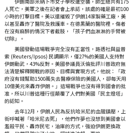
伊朗南部米納卜市女子學校遭空襲，師生總共有175
人死亡，美軍之後在記者會上承認，該處的確是最初100
小時的打擊目標。美以還摧毀了伊朗14家製藥工廠，美
以甚至轟炸了醫院及救護車。在德黑蘭的醫院裡，傷者
在沒有麻醉的情況下者截肢，「孩子們血淋淋的手臂被
切除」。
美國發動這場戰爭完全沒有正當性，路透社與益普
索 (Reuters/Ipsos) 民調顯示，僅27%的美國人支持對
伊朗動武，43%反對。美國參議員沃倫批評川普政府無
法清楚解釋開戰的原因、目標與實現方式，他說：「政
府沒有錢幫助1500萬失去醫療保險的美國人，卻每天用
10億美元來轟炸伊朗。」這場戰爭也沒有得到國會的批
准，所以川普這種行徑顛覆了人們對美國「民主燈塔」
的認知。
去年12月，伊朗人民為反抗哈米尼的血腥鎮壓，上
街呼喊著「哈米尼去死」，他們作夢也沒想到美國會以
濫殺平民、轟炸民宅，油庫的方式，強迫伊朗更換政