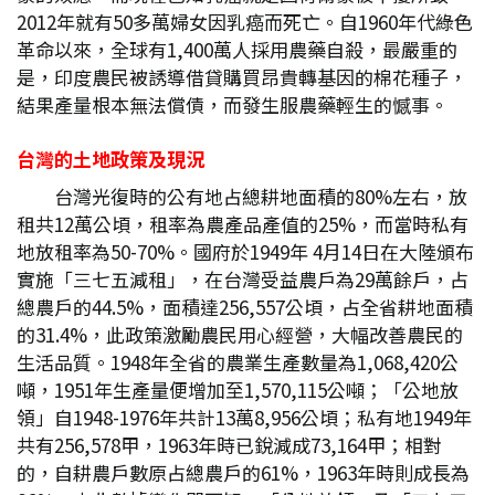
2012年就有50多萬婦女因乳癌而死亡。自1960年代綠色
革命以來，全球有1,400萬人採用農藥自殺，最嚴重的
是，印度農民被誘導借貸購買昂貴轉基因的棉花種子，
結果產量根本無法償債，而發生服農藥輕生的憾事。
台灣的土地政策及現況
台灣光復時的公有地占總耕地面積的80%左右，放
租共12萬公頃，租率為農產品產值的25%，而當時私有
地放租率為50-70%。國府於1949年 4月14日在大陸頒布
實施「三七五減租」，在台灣受益農戶為29萬餘戶，占
總農戶的44.5%，面積達256,557公頃，占全省耕地面積
的31.4%，此政策激勵農民用心經營，大幅改善農民的
生活品質。1948年全省的農業生產數量為1,068,420公
噸，1951年生產量便增加至1,570,115公噸；「公地放
領」自1948-1976年共計13萬8,956公頃；私有地1949年
共有256,578甲，1963年時已銳減成73,164甲；相對
的，自耕農戶數原占總農戶的61%，1963年時則成長為