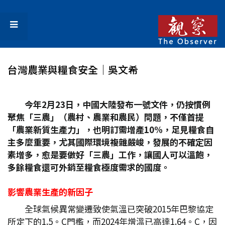
台灣農業與糧食安全│吳文希
今年2
月23
日，中國大陸發布一號文件，仍按慣例
聚焦「三農」（農村、農業和農民）問題，不僅首提
「農業新質生產力」，也明訂需增產10%
，足見糧食自
主多麼重要，尤其國際環境複雜嚴峻，發展的不確定因
素增多，愈是要做好「三農」工作，讓國人可以溫飽，
多餘糧食還可外銷至糧食極度需求的國度。
影響農業生產的新因子
全球氣候異常變遷致使氣溫已突破2015年巴黎協定
所定下的1.5。C門檻，而2024年增溫已高達1.64。C，因