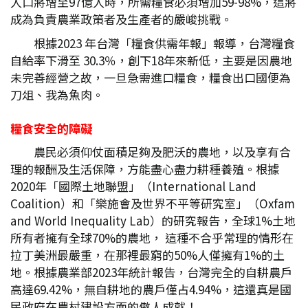
人口將增至97億人時，所需糧食必須增加59-98%，這將
成為負責農業政策者及生產者的嚴峻挑戰。
根據2023 年台灣「糧食供需年報」報導，台灣糧食
自給率下滑至 30.3％，創下18年來新低，主要是因農地
未完善經營之故，一旦急需進口糧食，糧食出口國便為
刀俎、我為魚肉。
糧食安全的障礙
農民必須仰仗面積足夠及肥沃的農地，以及享有合
理的報酬及生活保障，方能盡心盡力耕種養殖。根據
2020年「國際土地聯盟」（International Land
Coalition）和「樂施會及世界不平等研究室」（Oxfam
and World Inequality Lab）的研究報告，全球1%土地
所有者擁有全球70%的農地， 這種不合乎常理的情形在
拉丁美洲最嚴重，在那裡最窮的50%人僅擁有1%的土
地。根據農業部2023年統計報告，台灣完全的自耕農戶
高達69.42%，無自耕地的農戶僅占4.94%，這還真是國
民政府在農村建設方面的傲人成就！