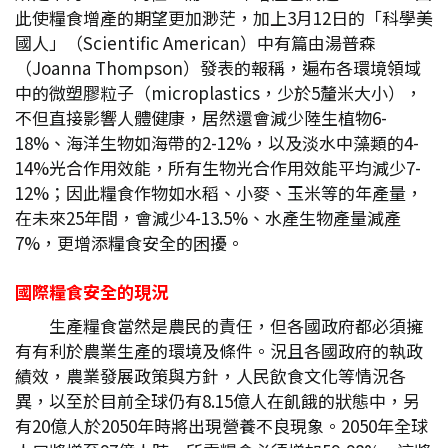
此使糧食增產的期望更加渺茫，加上3月12日的「科學美
國人」（Scientific American）中有篇由湯普森
（Joanna Thompson）發表的報稱，遍布各環境領域
中的微塑膠粒子（microplastics，少於5釐米大小），
不但直接影響人體健康，居然還會減少陸生植物6-
18%、海洋生物如海帶的2-12%，以及淡水中藻類的4-
14%光合作用效能，所有生物光合作用效能平均減少7-
12%；因此糧食作物如水稻、小麥、玉米等的年產量，
在未來25年間，會減少4-13.5%、水產生物產量減產
7%，更增添糧食安全的困擾。
國際糧食安全的現況
生產糧食當然是農民的責任，但各國政府都必須擁
有有利於農業生產的環境及條件。況且各國政府的執政
績效，農業發展政策與方針，人民飲食文化等情況各
異，以至於目前全球仍有8.15億人在飢餓的狀態中，另
有20億人於2050年時將出現營養不良現象。2050年全球