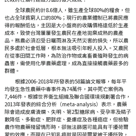
全球農民約計8.6億人，雖生產全球80%的糧食，但
也占全球貧窮人口的80%；現行的農業體制已將農民應
得的報酬低估，主因是大小盤商的收購價格遠低於生產
成本，致使台灣屢屢發生農民在產地拋棄成熟的農產
品。務農必須忍受日曬雨淋及天然災害的損失，所以農
民多處於社會低層，根本無法吸引年輕人投入。又農民
在從事田間工作時，為防治作物或禽畜養殖時發生的病
蟲害，需使用化學農藥處理，成為直接接觸農藥最多的
群體。
根據2006-2018年所發表的58篇論文報導，每年平
均發生急性農藥中毒事件為74萬件，其中死亡案例為
7,446件。根據世界衛生組織及聯合國環境規劃署合作，
2013年發表的綜合分析（meta-analysis）表示，農藥
除會造成皮膚潰爛、失明、第2型糖尿病、受孕率及精子
數降低、多動症、肥胖症、憂慮症及各種癌症，但檢驗
農作物農藥殘留情形時，卻無法篩選可能具有干擾荷爾
蒙的效應，而現在已知乳癌就是因荷爾蒙被干擾所致，