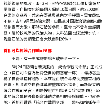
錢給後輩的風波。3月3日，他在官邸慰勞15位初當選的
眾議員，自掏腰包給每個人價值10萬日圓、約22000新
台幣的商品券，惹來在野黨與黨內對手抨擊。畢竟殷鑑
不遠，去年9月眾議院大選，自民黨才因政治資金回扣醜
聞拖累而大敗，那時石破沒參與，至今也不曾有金錢問
題，屬於較乾淨的政治人物；未料這回也踩進污水坑，
難怪石破的民調近日會大跌而剩26％。
首相可指揮統合作戰司令部
不過，有一事或許能讓石破得意一下。
3月24日防衛省新規劃的「統合作戰司令部」正式成
立（首任司令官為出身空自的南雲憲一郎），標誌著重
構了自衛隊指揮體系。本來是由統合幕僚長按照首相的
要求，對陸海空自衛隊幕僚監部發出指令；而新設立的
統合作戰司令官，則是按照首相指令直接指揮作戰，原
來的統合幕僚長僅保留輔助防衛相的參謀職能。也就是
說，首相可透過「統合作戰司令部」，將指揮權抓在手