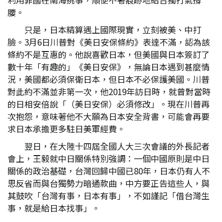
腰。
只是，日本精算遇上國際現實，立刻被美、中打
臉。3月6日川普對《美日安保條約》表達不滿，認為該
條約不是互惠的。他說喜歡日本，但美國與日本簽訂了
數十年「有趣的」《美日安保》，無論日本遇到甚麼情
況，美國都必須保衛日本，但日本不必保護美國。川普
對此約不滿並非第一次，他2019年訪日時，就曾對當時
的日相安倍說「（美日安保）必須修改」。現在川普再
次抱怨，意味著他不大願為日本安全背書，可能會再要
求日本承擔更多駐日美軍經費。
翌日，在大陸十四屆全國人大三次會議的外長記者
會上，王毅就中日關係特別強調：一個中國原則是中日
關係的政治基礎，台灣回歸中國已80年，日本仍有人不
思反省而與台獨勢力暗通款曲，中方要正告這些人，與
其鼓吹「台灣有事，日本有事」，不如謹記「借台灣生
事，就是給日本找事」。