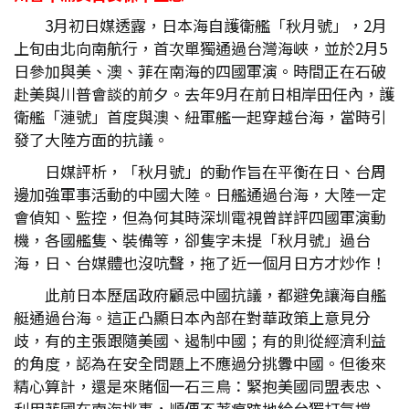
3月初日媒透露，日本海自護衛艦「秋月號」，2月
上旬由北向南航行，首次單獨通過台灣海峽，並於2月5
日參加與美、澳、菲在南海的四國軍演。時間正在石破
赴美與川普會談的前夕。去年9月在前日相岸田任內，護
衛艦「漣號」首度與澳、紐軍艦一起穿越台海，當時引
發了大陸方面的抗議。
日媒評析，「秋月號」的動作旨在平衡在日、台周
邊加強軍事活動的中國大陸。日艦通過台海，大陸一定
會偵知、監控，但為何其時深圳電視曾詳評四國軍演動
機，各國艦隻、裝備等，卻隻字未提「秋月號」過台
海，日、台媒體也沒吭聲，拖了近一個月日方才炒作！
此前日本歷屆政府顧忌中國抗議，都避免讓海自艦
艇通過台海。這正凸顯日本內部在對華政策上意見分
歧，有的主張跟隨美國、遏制中國；有的則從經濟利益
的角度，認為在安全問題上不應過分挑釁中國。但後來
精心算計，還是來賭個一石三鳥：緊抱美國同盟表忠、
利用菲國在南海挑事，順便不著痕跡地給台獨打氣撐