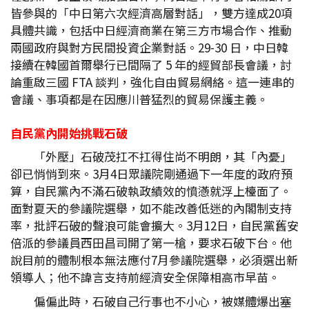
皆參與的「中日第六次經濟高層對話」，雙方達成20項
具體共識，包括中日經濟商業在第三方市場合作、推動
兩國政府與對方民間投資企業對話。29-30 日，中日韓
接續在韓國首爾舉行已間隔了 5 年的經貿部長會議，討
論重啟三國 FTA 談判，強化自由貿易網絡。這一連串的
會議、事項都是在因應川普猛烈的貿易保護主義。
自民黨內開始挑戰石破
「外壓」石破茂扛不扛得住尚不明朗，其「內憂」
卻已悄悄到來。3月4日眾議院剛通過下一年度的政府預
算，自民黨內不滿石破執政績效的憤懣就浮上檯面了。
面對夏天的參議院選舉，如不能改善低迷的內閣制支持
率，批評石破的聲浪可能會擴大。3月12日，自民黨舊安
倍派的參議員西田昌司開了第一槍，要求石破下台。他
說目前的體制根本無法應付7月參議院選舉，必須選出新
領導人；他不諱言支持前經濟安全保障相高市早苗。
偏偏此時，石破自己行事也不小心，被媒體爆出塞