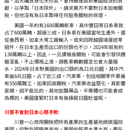
國、加大購買液化天然氣，會持續提高對美國經濟的貢
獻，以爭取「日本除外」，請求美方不要對日本加徵關
稅，但他沒有為日本取得任何豁免關稅的保證。
美國一年約有1600萬輛新車，其中豐田等日系車就
占了600萬輛，超過三成。日系車在美國當地生產外，還
從墨西哥、加拿大等工廠輸入，或來回跨越國境運送零
組件。在日本生產而出口的份額也不少，2024年就有約
138萬輛以上。因此，一旦課徵高關稅，可能會引發供應
鏈混亂，不止價格上漲，銷售車輛數鐵定也會大量縮
水。2024年日本對美國的出口額約為21兆日圓，其中汽
車逾6兆日圓，占了近三成。汽車業、包括相關零件業擁
有550萬職工，如果因高關稅，汽車業收益惡化，其影響
是鋼、鋁不能比的，其他如醫藥品、半導體也可能會成
為標的。美國還緊盯日本有無操縱日圓貶值呢。
川普不會對日本心慈手軟
川普一心想用關稅把所有產業的生產基地統統逼回
美國，但對外國廠商來說，美國的薪資水準太高，要在