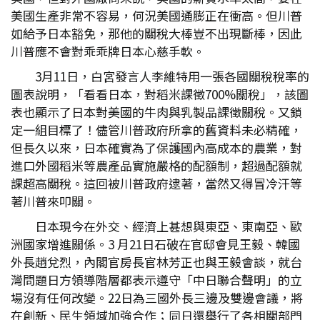
美國生產非常不容易，何況美國通膨正在衝高。但川普
如給予日本豁免，那他的關稅大棒豈不出現斷棒，因此
川普應不會對乖乖牌日本心慈手軟。
3月11日，白宮發言人李維特用一張各國關稅稅率的
圖表說明，「看看日本，對稻米課徵700%關稅」，該圖
表也顯示了日本對美國的牛肉與乳製品課徵關稅。又鎖
定一組目標了！儘管川普政府所拿的舊資料未必精確，
但長久以來，日本確實為了保護國內高成本的農業，對
進口外國稻米等農產品實施嚴格的配額制，超過配額就
課超高關稅。這回被川普政府逮著，當然又得冒冷汗等
著川普來叩關。
日本現今在外交、經濟上甚想與東亞、東南亞、歐
洲國家增進關係。3 月21日石破在官邸會見王毅、韓國
外長趙兌烈，內閣官房長官林芳正也與王毅會談，就台
灣問題日方領導階層都表示遵守「中日聯合聲明」的立
場沒有任何改變。22日為三國外長三邊及雙邊會議，將
在創新、民生領域加強合作；同日還舉行了各相關部門