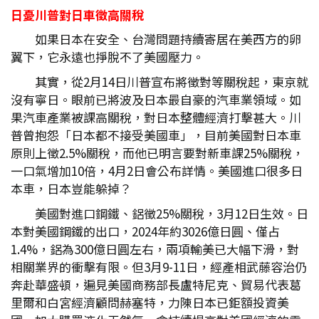
日憂川普對日車徵高關稅
如果日本在安全、台灣問題持續寄居在美西方的卵
翼下，它永遠也掙脫不了美國壓力。
其實，從2月14日川普宣布將徵對等關稅起，東京就
沒有寧日。眼前已將波及日本最自豪的汽車業領域。如
果汽車產業被課高關稅，對日本整體經濟打擊甚大。川
普曾抱怨「日本都不接受美國車」，目前美國對日本車
原則上徵2.5%關稅，而他已明言要對新車課25%關稅，
一口氣增加10倍，4月2日會公布詳情。美國進口很多日
本車，日本豈能躲掉？
美國對進口鋼鐵、鋁徵25%關稅，3月12日生效。日
本對美國鋼鐵的出口，2024年約3026億日圓、僅占
1.4%，鋁為300億日圓左右，兩項輸美已大幅下滑，對
相關業界的衝擊有限。但3月9-11日，經產相武藤容治仍
奔赴華盛頓，遍見美國商務部長盧特尼克、貿易代表葛
里爾和白宮經濟顧問赫塞特，力陳日本已鉅額投資美