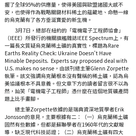
握了全球95%的供應量，使得美國與歐盟諸國大感不
安，也使得作為戰略關鍵材料稀土的蘊藏地、命懸一線
的烏克蘭有了各方垂涎寶愛的新生機。
3月7日，總部在紐約的「電機電子工程師協會」
（IEEE）所發行的機關旗艦雜誌IEEE Spectrum上，有
一篇長文質疑烏克蘭稀土礦的真實性，標題為Rare
Earths Reality Check: Ukraine Doesn't Have
Minable Deposits. Experts say proposed deal with
U.S. makes no sense，由該刊總主筆Glenn Zorpette
執筆。該文強調烏克蘭根本沒有聲稱的稀土礦，認為烏
美協議根本不具意義。但文章下方的讀者留言很不以為
然，訕笑「電機電子工程師」憑什麼在這個地質礦產問
題上比手畫腳。
總主筆Zorpette依據的是瑞典資深地質學者Erik
Jonsson的意見，主要根據有二：（一）烏克蘭稀土礦
固然有些數據，但都是蘇聯學者在1960年代的文獻報
導，缺乏現代科技認證；（二）烏克蘭稀土礦有四大