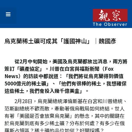
烏克蘭稀土礦可成其「護國神山」│魏國彥
從2
月中旬開始，美國及烏克蘭都放出消息，兩方將
簽訂「礦產協定」。川普在白宮與福斯新聞（Fox
News
）的訪談中都說道：「我們將從烏克蘭得到價值
5000
億元的稀土礦」、「他們有很棒的稀土，我想確保
這些稀土，我們會投入幾千億美金」。
2月28日，烏克蘭總統澤倫斯基在白宮和川普總統、
范斯副總統不歡而散，牽動著俄烏戰局如何終結。世人
有著「美國是否會放棄烏克蘭」的懸念，其中的關鍵在
於烏克蘭到底有多少稀土礦？分布於何處？有多少在俄
羅斯占領區？稀土礦的品位如何？好開採嗎？