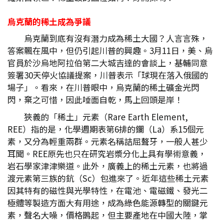
烏克蘭的稀土成為爭議
烏克蘭到底有沒有潛力成為稀土大國？人言言殊，
答案飄在風中，但仍引起川普的興趣。3月11日，美、烏
官員於沙烏地阿拉伯第二大城吉達的會談上，基輔同意
簽署30天停火協議提案，川普表示「球現在落入俄國的
場子」。看來，在川普眼中，烏克蘭的稀土礦金光閃
閃，棄之可惜，因此唾面自乾，馬上回頭是岸！
狹義的「稀土」元素（Rare Earth Element,
REE）指的是，化學週期表第6排的鑭（La）系15個元
素，又分為輕重兩群。元素名稱詰屈聱牙，一般人甚少
耳聞。REE原先也只在研究岩漿分化上具有學術意義，
岩石學家津津樂道。此外，廣義上的稀土元素，也將過
渡元素第三族的鈧（Sc）包進來了。近年這些稀土元素
因其特有的磁性與光學特性，在電池、電磁鐵、發光二
極體等製造方面大有用途，成為綠色能源轉型的關鍵元
素，聲名大噪，價格鵲起，但主要產地在中國大陸，掌