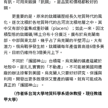
有釩，可用來鍛鍊「釩鋼」，是品質和價格都較好的
鋼。
更重要的是，原來的鈦鐵礦歷經長久地質時代的風
化，逐次沈積於各地質時代的古河流沈積地層之中，其
中又有部分富集成重砂礦（placers）；如此一來，因沈
積型態的鈦鐵礦/稀土分布十分廣泛，廣布於烏克蘭南
部、中部與東北部，幾乎占了烏克蘭的半壁河山，大有
潛力。俄烏戰爭發生前，鈦鐵礦每年產值曾高達6億多美
元，目前仍維持在3億美元上下。
不同於「護國神山」台積電，烏克蘭的礦產蘊藏於
地殼中，是扎扎實實的「不動產」，不可能被美國用遷
廠的辦法掠奪到美國。烏克蘭人只要好好研究、保護與
利用，開發出更多既環保又豐產的礦場，就有可能成為
真正的「護國神山」。
（作者係台灣大學地質科學系退休教授，現任教逢
甲大學）