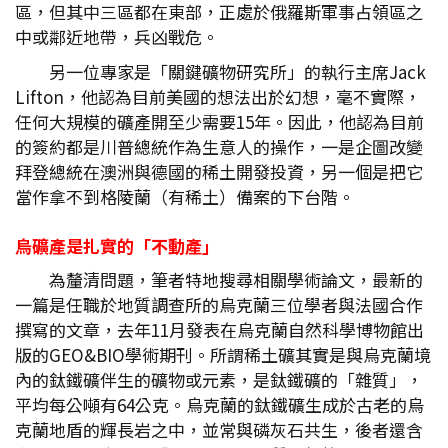
區，但其中三區都在東部，正處於俄羅斯軍事占領區之
中或鄰近地帶，兵凶戰危。
另一位專家是「關鍵礦物研究所」的執行主席Jack
Lifton，他認為目前美國的想法出於幻想，毫不實際，
任何大規模的礦產開至少需要15年。因此，他認為目前
的簽約都是川普總統作為生意人的操作，一是企圖改變
拜登總統在澳洲與德國的稀土開發投資，另一個是把它
當作拿不到格陵蘭（有稀土）備案的下台階。
烏礦產是扎實的「不動產」
為釐清問題，筆者特地搜尋相關學術論文，最新的
一篇是任職於地質調查所的烏克蘭三位學者與法國合作
撰寫的文章，去年11月發表在烏克蘭自然科學博物館出
版的GEO&BIO學術期刊。所謂稀土礦其實是與烏克蘭境
內的鈦鐵礦伴生的礦物或元素，是鈦鐵礦的「雜質」，
平均每公噸有64公克。烏克蘭的鈦鐵礦生成於古老的烏
克蘭地盾的輝長岩之中，並常與磷灰石共生，後者還含