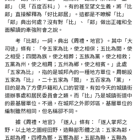
鄰」（見「百度百科」）。有的甚至望文生義，將「比
鄰」直接解釋為「好比鄰居」。這都是不瞭解「比」
「鄰」典出何處？沒有對「比」、「鄰」做出正確和全
面解讀的牽強附會之說。
考「比鄰」一詞，典出《周禮•地官》。其中「大
司徒」條有：「令五家為比，使之相保；五比為閭，使
之相受；四閭為族，使之相葬；五族為黨，使之相救；
五黨為州，使之相周；五州為鄉，使之相賓。」此處
「五家為比」，指的是城邦內的一種地方單位。周朝設
五家為「比」，二十五家為「閭」，五百家為「黨」，
目的是為了方便戶籍和人口的管理，有如今天的城鎮街
道辦事處和居民委員會之類。而「比」乃是城鎮街道中
的最基層單位。不過，在城邦之外即郊區，基層單位的
編制雖然相同，但名稱卻不同。
據《周禮•地官》「遂人」條有：「遂人掌邦之
野，以土地之圖經田野，造縣鄙形體之法：五家為鄰，
五鄰為裡，四裡為酇，五酇為鄙，五鄙為縣，五縣為