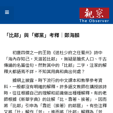
「比鄰」與「鄉黨」考釋│鄭海麟
初唐四傑之一的王勃《送杜少府之任蜀州》詩中
「海內存知己，天涯若比鄰」，無疑是膾炙人口、千古
傳誦的名篇佳句。然對其中的「比鄰」二字，注家的解
釋大都語焉不詳，不知其用典和典出何處？
據網上披露，時下流行的中文課本和教學參考資
料，一般都沒有明確的解釋。許多語文教師在講授該詩
時，往往根據自己的理解和認識做出種種解釋。有的老
師根據《新華字典》的註解「比，靠著、挨著」，因而
將「比鄰」引申為「靠近（挨著）的鄰居」。有些注釋
又將「比」解作「並」，進而將「比鄰」解釋為「並