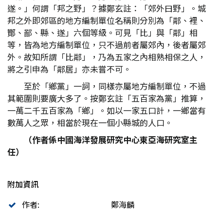
遂。」何謂「邦之野」？據鄭玄註：「郊外曰野」。城
邦之外即郊區的地方編制單位名稱則分別為「鄰、裡、
酇、鄙、縣、遂」六個等級。可見「比」與「鄰」相
等，皆為地方編制單位，只不過前者屬郊內，後者屬郊
外。故知所謂「比鄰」，乃為五家之內相熟相保之人，
將之引申為「鄰居」亦未嘗不可。
至於「鄉黨」一詞，同樣亦屬地方編制單位，不過
其範圍則要廣大多了。按鄭玄註「五百家為黨」推算，
一萬二千五百家為「鄉」。如以一家五口計，一鄉當有
數萬人之眾，相當於現在一個小縣城的人口。
（作者係中國海洋發展研究中心東亞海研究室主
任）
附加資訊
作者:
鄭海麟