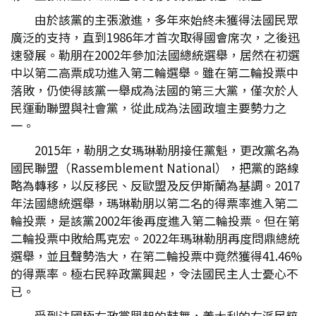
由於該黨的主張激進，多年來始終未獲得法國民眾
廣泛的支持，直到1986年才首次取得國會席次，之後迅
速發展。勒朋在2002年參加法國總統選舉，居然在初選
中以第二高票成功進入第二輪選舉。雖在第二輪投票中
落敗，仍使得該黨一舉成為法國的第三大黨，僅次於人
民運動聯盟與社會黨，從此成為法國政壇主要勢力之
一。
2015年，勒朋之女瑪琳勒朋接任黨魁，更改黨名為
國民聯盟（Rassemblement National），把黨的路線
略為轉移，以反移民、反歐盟及反伊斯蘭為基調。2017
年法國總統選舉，瑪琳勒朋以第二名的得票率進入第二
輪投票，是該黨2002年後再度進入第二輪投票。但在第
二輪投票中敗給馬克宏。2022年瑪琳勒朋再度問鼎總統
選舉，並且聲勢浩大，在第二輪投票中竟然獲得41.46%
的得票率。極右民粹政黨興起，令法國民主人士憂心不
已。
受到法國極右政黨興起的鼓舞，義大利的右派民粹