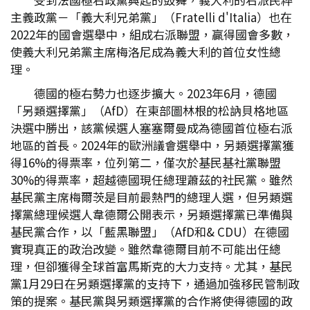
主義政黨－「義大利兄弟黨」（Fratelli d'Italia）也在
2022年的國會選舉中，組成右派聯盟，贏得國會多數，
使義大利兄弟黨主席梅洛尼成為義大利的首位女性總
理。
德國的極右勢力也逐步擴大。2023年6月，德國
「另類選擇黨」（AfD）在東部圖林根的松訥貝格地區
決選中勝出，該黨候選人塞塞爾曼成為德國首位極右派
地區的首長。2024年的歐洲議會選舉中，另類選擇黨獲
得16%的得票率，位列第二，僅次於基民基社黨聯盟
30%的得票率，超越德國現任總理蕭茲的社民黨。雖然
基民黨主席梅爾茨是目前最熱門的總理人選，但另類選
擇黨總理候選人韋德爾公開表示，另類選擇黨已準備與
基民黨合作，以「藍黑聯盟」（AfD和& CDU）在德國
實現真正的政治改變。雖然韋德爾目前不可能出任總
理，但卻獲得全球首富馬斯克的大力支持。尤其，基民
黨1月29日在另類選擇黨的支持下，通過加強移民管制政
策的提案。基民黨與另類選擇黨的合作將使得德國的政