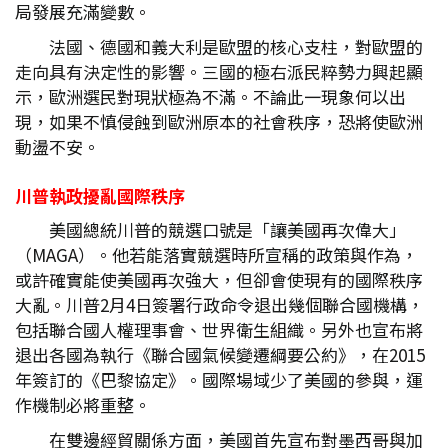
局發展充滿變數。
法國、德國和義大利是歐盟的核心支柱，對歐盟的
走向具有決定性的影響。三國的極右派民粹勢力興起顯
示，歐洲選民對現狀極為不滿。不論此一現象何以出
現，如果不慎侵蝕到歐洲原本的社會秩序，恐將使歐洲
動盪不安。
川普執政擾亂國際秩序
美國總統川普的競選口號是「讓美國再次偉大」
（MAGA）。他若能落實競選時所宣稱的政策與作為，
或許確實能使美國再次強大，但卻會使現有的國際秩序
大亂。川普2月4日簽署行政命令退出幾個聯合國機構，
包括聯合國人權理事會、世界衛生組織。另外也宣布將
退出各國為執行《聯合國氣候變遷綱要公約》，在2015
年簽訂的《巴黎協定》。國際場域少了美國的參與，運
作機制必將重整。
在雙邊經貿關係方面，美國首先宣布對墨西哥與加