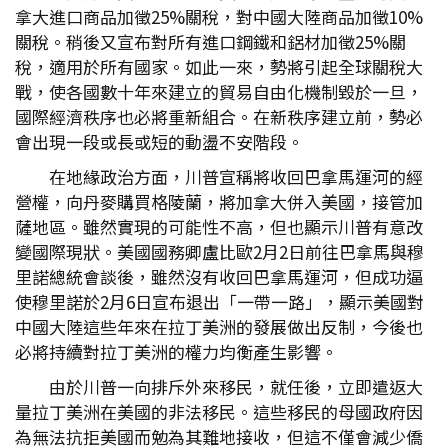
拿大進口商品加徵25%關稅，對中國大陸商品加徵10%
關稅。稍後又宣布對所有進口鋼鐵和鋁材加徵25%關
稅，適用於所有國家。如此一來，勢將引起全球關稅大
戰，使各國數十年來建立的貿易自由化機制毀於一旦，
國際經濟秩序也必將重新組合。在新秩序建立前，勢必
會出現一段或長或短的動盪不安階段。
在地緣政治方面，川普宣稱將收回巴拿馬運河的經
營權，向丹麥購買格陵蘭，將加拿大併入美國，接管加
薩地區。雖然實現的可能性不高，但也顯示川普有意改
變國際現狀。美國國務卿盧比歐2月2日前往巴拿馬與穆
里諾總統會談後，雖然沒有收回巴拿馬運河，但成功逼
使穆里諾於2月6日宣布退出「一帶一路」，顯示美國對
中國大陸這些年來在拉丁美洲的發展做出反制，今後也
必將持續對拉丁美洲的權力均衡產生影響。
由於川普一向排斥外來移民，就任後，立即遣返大
量拉丁美洲在美國的非法移民。這些移民的母國政府因
為無法抗拒美國而勉為其難地接收，但這不僅會減少僑