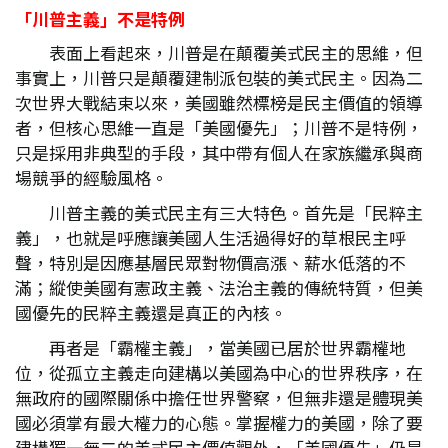
「川普主義」不是特例
表面上看起來，川普是在顛覆美式民主的思維，但
事實上，川普只是顛覆建制派包裝的美式民主。因為二
次世界大戰結束以來，美國雖然標榜是民主價值的領導
者，但核心思維一直是「美國優先」；川普不是特例，
只是採用非典型的手段，其中帶有個人在家族繼承與商
場競爭的經驗風格。
川普主義的美式民主有三大特色。首先是「民粹主
義」，也就是呼應讓美國人生活過得好的草根民主呼
聲，特別是因應基層民眾對物價高漲、薪水低落的不
滿；縱使美國有憲政主義、法治主義的傳統特質，但美
國優先的民粹主義還是真正的內核。
再者是「霸權主義」，當美國已居於世界霸權地
位，從孤立主義走向建構以美國為中心的世界秩序，在
無政府的國際關係中擔任世界警察，但無非還是體現美
國必須掌有最大權力的心態。掌握權力的美國，除了要
建構獨一無二的美式民主價值觀外，「美國優先」仍是