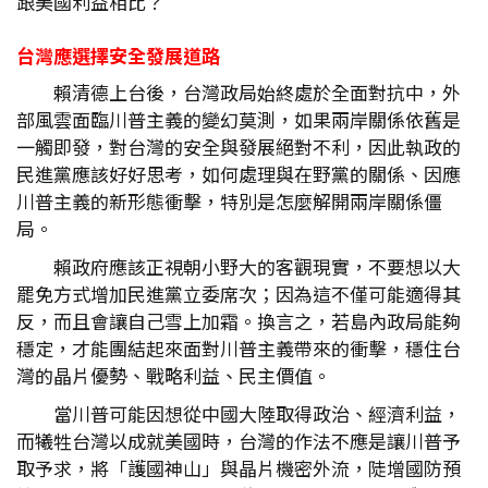
跟美國利益相比？
台灣應選擇安全發展道路
賴清德上台後，台灣政局始終處於全面對抗中，外
部風雲面臨川普主義的變幻莫測，如果兩岸關係依舊是
一觸即發，對台灣的安全與發展絕對不利，因此執政的
民進黨應該好好思考，如何處理與在野黨的關係、因應
川普主義的新形態衝擊，特別是怎麼解開兩岸關係僵
局。
賴政府應該正視朝小野大的客觀現實，不要想以大
罷免方式增加民進黨立委席次；因為這不僅可能適得其
反，而且會讓自己雪上加霜。換言之，若島內政局能夠
穩定，才能團結起來面對川普主義帶來的衝擊，穩住台
灣的晶片優勢、戰略利益、民主價值。
當川普可能因想從中國大陸取得政治、經濟利益，
而犧牲台灣以成就美國時，台灣的作法不應是讓川普予
取予求，將「護國神山」與晶片機密外流，陡增國防預