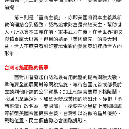
前提。
第三則是「重商主義」，亦即美國將資本主義與新
教倫理結合到極致，認為追求財富是榮耀天主、幫助世
人，所以資本主義在前、軍事武力在後，在全世界攫取
與積累龐大財富，但目的還是「美國優先」的最大利
益，世人不應只看到好萊塢電影的美國英雄拯救世界的
形象。
台灣可能面臨的衝擊
面對川普發起自認為最有用武器的提高關稅大戰，
準備要全面展開對等關稅措施，等待各國元首或部長前
去談判他所謂的公平貿易；加上他揚言要買下格陵蘭、
收回巴拿馬運河、加拿大變成美國的第51州、硬把「墨
西哥灣」改名為「美國灣」、還要在火星插上美國國旗
等新型美國帝國擴張主義，台灣引以為傲的晶片優勢、
戰略位置、民主價值勢必會面臨挑戰。