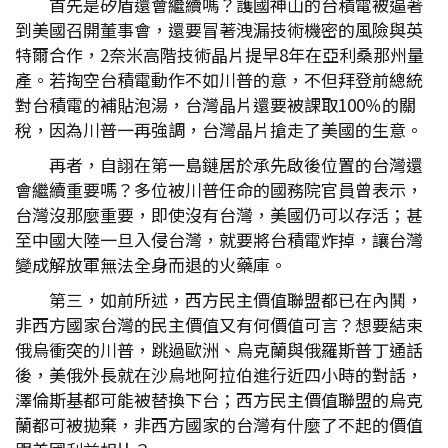
首先是矽盾還會繼續嗎？護國神山的台積電被逼著
到美國召開董事會，還要冒著洩漏技術機密的風險與英
特爾合作，2奈米高階技術晶片提早8年在亞利桑那州量
產。若掏空台積電動作不如川普的意，不但拜登前總統
對台積電的補貼泡湯，台灣晶片還要被課取100％的關
稅，因為川普一再強調，台灣晶片搶走了美國的生意。
再者，自詡在第一島鏈居於承先啟後位置的台灣還
會繼續重要嗎？多位被川普任命的國務院官員曾表示，
台灣沒那麼重要，即使沒有台灣，美國仍可以存活；甚
至中國大陸一旦入侵台灣，就要將台積電炸掉，讓台灣
變成解放軍無法全身而退的火藥庫。
第三，如前所述，西方民主價值聯盟都已在內鬨，
非西方國家台灣的民主價值又有何價值可言？想要結束
俄烏衝突的川普，跳過歐洲、烏克蘭與俄羅斯普丁通話
後，美俄外長就在沙烏地阿拉伯進行近四小時的對話，
澤倫斯基都可能被替換下台；西方民主價值聯盟的烏克
蘭都可被拋棄，非西方國家的台灣有什麼了不起的價值