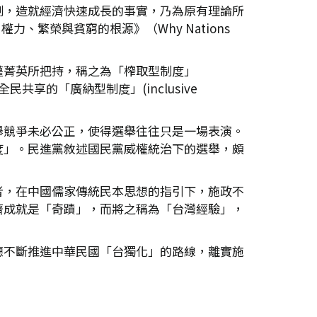
制，造就經濟快速成長的事實，乃為原有理論所
敗：權力、繁榮與貧窮的根源》（Why Nations
權菁英所把持，稱之為「榨取型制度」
全民共享的「廣納型制度」(inclusive
舉競爭未必公正，使得選舉往往只是一場表演。
度」。民進黨敘述國民黨威權統治下的選舉，頗
者，在中國儒家傳統民本思想的指引下，施政不
濟成就是「奇蹟」，而將之稱為「台灣經驗」，
德不斷推進中華民國「台獨化」的路線，離實施