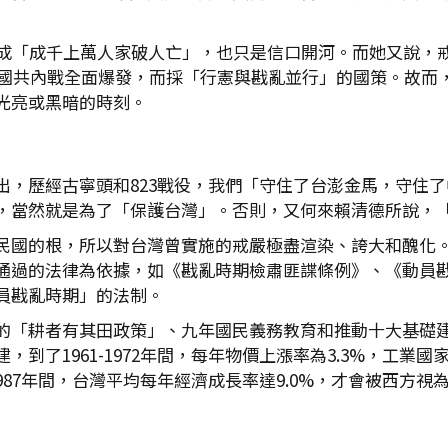
造成「成千上萬人家破人亡」，也只是信口開河。而她又說，
已因國共內戰全面爆發，而採「行憲與戡亂並行」的國策。故而
光亮或黑暗的時刻。
出，歷經古寧頭和823戰役，我們「守住了台澎金馬，守住
，當然就是為了「保護台灣」。否則，又何來賴清德所說，
民國的根，所以對台灣曾實施的戒嚴極盡渲染、誇大和醜化
通過的法律為依據，如《戡亂時期檢肅匪諜條例》、《動員
員戡亂時期」的法制。
的「耕者有其田政策」、九年國民義務教育和推動十大基礎
到了1961-1972年間，每年物價上漲率為3.3%，工業國
2-1987年間，台灣平均每年經濟成長率達9.0%，才會被西方