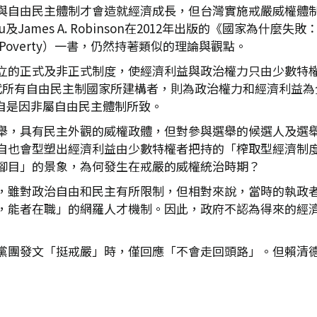
與自由民主體制才會造就經濟成長，但台灣實施戒嚴威權體
u及James A. Robinson在2012年出版的《國家為什麼失
erity, and Poverty）一書，仍然持著類似的理論與觀點。
立的正式及非正式制度，使經濟利益與政治權力只由少數特
相對來說，現代所有自由民主制國家所建構者，則為政治權力和經濟利益為
失敗？自是因非屬自由民主體制所致。
舉，具有民主外觀的威權政體，但對參與選舉的候選人及選
自也會型塑出經濟利益由少數特權者把持的「榨取型經濟制
腳目」的景象，為何發生在戒嚴的威權統治時期？
，雖對政治自由和民主有所限制，但相對來說，當時的執政
，能者在職」的網羅人才機制。因此，政府不認為得來的經
黨團發文「挺戒嚴」時，僅回應「不會走回頭路」。但賴清