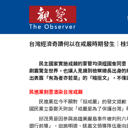
台灣經濟奇蹟何以在戒嚴時期發生│桂
民主國家實施戒嚴的軍管均須經國會同意，
劇震驚全世界，也讓人見識到檢察總長出身的
出表露「有為者亦若是」的「暗挺文」，不僅
民進黨刻意渲染台灣戒嚴
民進黨迄今不願對「挺戒嚴」的發文道歉
國民黨立委鄭天財說「戒嚴是為了保護台灣」
邱茂男是因參與高雄美麗島事件被判刑六
遊行前導」，迨施明德、姚嘉文領導隊伍衝向