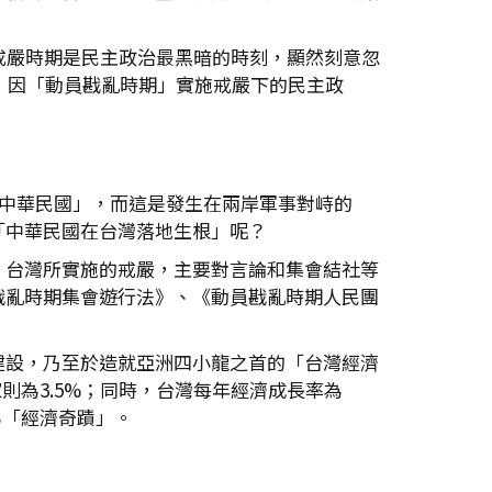
戒嚴時期是民主政治最黑暗的時刻，顯然刻意忽
，因「動員戡亂時期」實施戒嚴下的民主政
了中華民國」，而這是發生在兩岸軍事對峙的
「中華民國在台灣落地生根」呢？
。台灣所實施的戒嚴，主要對言論和集會結社等
戡亂時期集會遊行法》、《動員戡亂時期人民團
建設，乃至於造就亞洲四小龍之首的「台灣經濟
家則為3.5%；同時，台灣每年經濟成長率為
視為「經濟奇蹟」。