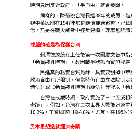
時期只因反對政府、「爭自由」就會被關。
同樣的，陳菊說台灣長達38年的戒嚴，
視中華民國在1947年底開始實施憲政時，
治，乃是在戰火威脅中逐步建構，理應無所謂
戒嚴的確是為保護台灣
賴清德總統在上任後第一次國慶文告中指
「動員戡亂時期」，故因戰爭狀態而實施戒嚴
民進黨的務實台獨路線，其實要刨掉中華
政治自由有所限制，但當時仍有由立法院制定
體法》或《動員戡亂時期出版法》等冠以「動
台灣在戒嚴時期，政府實施了三七五減租
奇蹟」。例如，台灣在二次世界大戰後迅速重建，
10.2%，工業國家則為4.6%。尤其，在195
民本思想造就經濟奇蹟