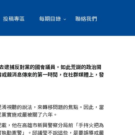
投稿專區
每期目錄
聯絡我們
去逮捕反對黨的國會議員。如此荒誕的政治鬧
韓戒嚴消息傳來的第一時間，在社群媒體上，發
混淆視聽的說法，來轉移問題的焦點。因此，當
民黨實施戒嚴被關了六年。
記載，他在高雄市新興警察分局前「手持火把為
打執勤憲警」。邱議瑩不說這些，是要誤導戒嚴