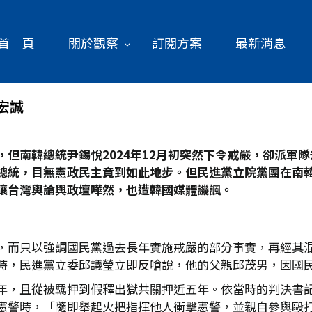
首 頁
關於觀察
訂閱方案
最新消息
宏誠
但南韓總統尹錫悅2024
年12
月初突然下令戒嚴，卻派軍隊
總統，目無憲政民主竟到如此地步。但民進黨立院黨團在南
讓台灣輿論與政壇嘩然，也遭韓國媒體譏諷。
，而只以強調國民黨過去長年實施戒嚴的部分事實，再經其
時，民進黨立委邱議瑩立即反嗆說，他的父親邱茂男，因國
年，且從被羈押到假釋出獄共關押近五年。依當時的判決書
憲警時，「隨即舉起火把指揮他人衝擊憲警，並親自參與毆