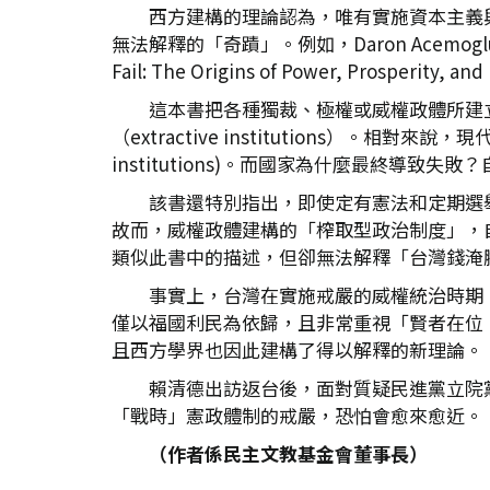
西方建構的理論認為，唯有實施資本主義
無法解釋的「奇蹟」。例如，Daron Acemogl
Fail: The Origins of Power, Prosp
這本書把各種獨裁、極權或威權政體所建
（extractive institutions）。
institutions)。而國家為什麼最終導致
該書還特別指出，即使定有憲法和定期選
故而，威權政體建構的「榨取型政治制度」，
類似此書中的描述，但卻無法解釋「台灣錢淹
事實上，台灣在實施戒嚴的威權統治時期
僅以福國利民為依歸，且非常重視「賢者在位
且西方學界也因此建構了得以解釋的新理論。
賴清德出訪返台後，面對質疑民進黨立院
「戰時」憲政體制的戒嚴，恐怕會愈來愈近。
（作者係民主文教基金會董事長）