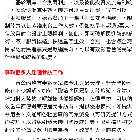
基於兩岸「合則兩利」，以及彼此投資交流有利統
一，應設法促其生效。陸方可以主動出擊，宣告可以
「重談服貿」，讓台灣加上一條「社會安全條款」，限
制陸方以此協議來台工作人數，例如總量不超過5萬人，
但放棄對台設定上限權利。如此，即可破解民進黨的騙
術，讓「服貿協議」快速重簽生效；否則，也會讓台灣
民眾認清民進黨只是欺騙民眾，可以有效影響台灣民眾
對藍綠和統獨的態度。
爭取更多人赴陸參訪工作
台灣約略有半數民眾迄今未去過大陸，對大陸極可
能有不少誤解。如何爭取這些民眾到大陸旅遊、參訪，
增加對大陸的了解並扭轉偏誤認知，值得重視。可以仿
效當年西德對東德居民來訪時，提供優惠模式，如提供
零用金、交通和各種園區的門票減免（可研究提供方式
的技巧，以避免引發大陸同胞反感）等，吸引這些初次
赴陸的台灣民眾「眼見為憑」，改變對大陸的看法。