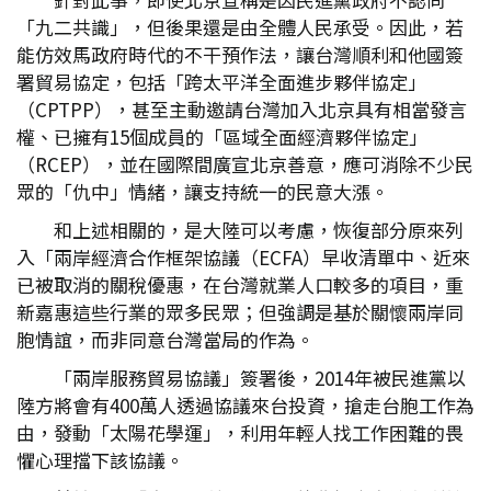
「九二共識」，但後果還是由全體人民承受。因此，若
能仿效馬政府時代的不干預作法，讓台灣順利和他國簽
署貿易協定，包括「跨太平洋全面進步夥伴協定」
（CPTPP），甚至主動邀請台灣加入北京具有相當發言
權、已擁有15個成員的「區域全面經濟夥伴協定」
（RCEP），並在國際間廣宣北京善意，應可消除不少民
眾的「仇中」情緒，讓支持統一的民意大漲。
和上述相關的，是大陸可以考慮，恢復部分原來列
入「兩岸經濟合作框架協議（ECFA）早收清單中、近來
已被取消的關稅優惠，在台灣就業人口較多的項目，重
新嘉惠這些行業的眾多民眾；但強調是基於關懷兩岸同
胞情誼，而非同意台灣當局的作為。
「兩岸服務貿易協議」簽署後，2014年被民進黨以
陸方將會有400萬人透過協議來台投資，搶走台胞工作為
由，發動「太陽花學運」，利用年輕人找工作困難的畏
懼心理擋下該協議。