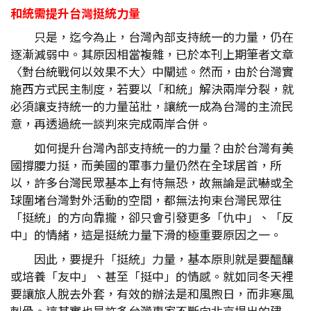
和統需提升台灣挺統力量
只是，迄今為止，台灣內部支持統一的力量，仍在
逐漸減弱中。其原因相當複雜，已於本刊上期筆者文章
〈對台統戰何以效果不大〉中闡述。然而，由於台灣實
施西方式民主制度，若要以「和統」解決兩岸分裂，就
必須讓支持統一的力量茁壯，讓統一成為台灣的主流民
意，再透過統一談判來完成兩岸合併。
如何提升台灣內部支持統一的力量？由於台灣有美
國撐腰力挺，而美國的軍事力量仍然在全球居首，所
以，許多台灣民眾基本上有恃無恐，故無論是武嚇或全
球圍堵台灣對外活動的空間，都無法拘束台灣民眾往
「挺統」的方向靠攏，卻只會引發更多「仇中」、「反
中」的情緒，這是挺統力量下滑的極重要原因之一。
因此，要提升「挺統」力量，基本原則就是要醞釀
或培養「友中」、甚至「挺中」的情感。就如同冬天裡
要讓旅人脫去外套，有效的辦法是和風煦日，而非寒風
刺骨。這其實也是許多台灣專家不斷向北京提出的建