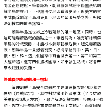
向金正恩施壓。筆者認為，朝鮮氫彈試驗不僅無法給朝
鮮半島帶來和平，也無法使地區獲得安全，但美方的軍
事威懾除加深半島和東北亞地區的緊張局勢之外，對解
決朝核問題於事無補。
朝鮮半島是世界上冷戰殘餘的唯一地區，同時，也
是可能爆發熱戰的熱點之一。筆者認為，唯有解除朝鮮
半島的冷戰殘餘，才能根本解除朝核危機，避免爆發熱
戰。朝鮮半島一旦爆發衝突，必將牽扯到中、美、日、
俄、朝、韓。這六個國家中有全世界第一、第二和第三
大經濟體，還有四個擁核國家，如果發生熱戰，將會帶
來毀滅性的災難。
停戰機制未轉向和平機制
管理朝鮮半島安全問題的主要法律框架是1953年簽
署的《停戰協定》，其中對於撤出外國軍隊（至今駐韓
美軍仍有3萬人左右）、政治解決朝鮮問題，簽署和平條
約，確立和平機制等重要問題並無明文規定，而從國際