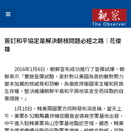
簽訂和平協定是解決朝核問題必經之路│花俊
雄
2016年1月6日，朝鮮宣布成功進行了氫彈試爆。朝
鮮表示「實施氫彈試驗，是針對以美國為首的敵對勢力
變本加厲的核威脅和恐嚇，為徹底捍衛國家主權和民族
生存權，堅決維護朝鮮半島和平與地區安全而採取的自
衛措施。」
1月10日，韓美兩國軍方同時發布消息稱，當天上
午，美軍B-52戰略轟炸機從關島安德森空軍基地出發，
中午進入駐韓美軍烏山空軍基地臨近空域。據悉，韓美
軍方還將繼續分階段採取軍事措施，給韓方助威，同時