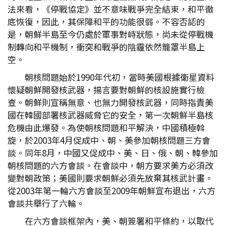
法來看，《停戰協定》並不意味戰爭完全結束，和平徹
底恢復，因此，其保障和平的功能很弱。不容否認的
是，朝鮮半島至今仍處於軍事對峙狀態，尚未從停戰機
制轉向和平機制，衝突和戰爭的陰霾依然籠罩半島上
空。
朝核問題始於1990年代初，當時美國根據衛星資料
懷疑朝鮮開發核武器，揚言要對朝鮮的核設施實行檢
查。朝鮮則宣稱無意、也無力開發核武器，同時指責美
國在韓國部署核武器威脅它的安全，第一次朝鮮半島核
危機由此爆發。為使朝核問題和平解決，中國積極斡
旋，於2003年4月促成中、朝、美參加朝核問題三方會
談。同年8月，中國又促成中、美、日、俄、朝、韓參加
朝核問題的六方會談。在會談中，朝方要求美方必須改
變對朝政策；美國則要求朝鮮必須先放棄其核武計畫。
從2003年第一輪六方會談至2009年朝鮮宣布退出，六方
會談共舉行了六輪。
在六方會談框架內，美、朝簽署和平條約，以取代