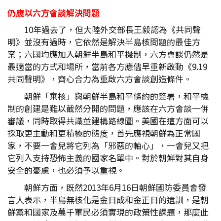
仍應以六方會談解決問題
10年過去了，但大陸外交部長王毅認為《共同聲
明》並沒有過時，它依然是解決半島核問題的最佳方
案；六國均應加入朝鮮半島和平機制，六方會談仍然是
最適當的方式和場所，當前各方應儘早重新啟動《9.19
共同聲明》，齊心合力為重啟六方會談創造條件。
朝鮮「棄核」與朝鮮半島和平條約的簽署，和平機
制的創建是難以截然分開的問題，應該在六方會談一併
審議，同時取得共識並建構路線圖。美國在這方面可以
採取更主動和更積極的態度，首先應視朝鮮為正常國
家，不要一會兒將它列為「邪惡的軸心」，一會兒又把
它列入支持恐怖主義的國家名單中。對於朝鮮對其自身
安全的憂慮，也必須予以重視。
朝鮮方面，既然2013年6月16日朝鮮國防委員會發
言人表示，半島無核化是金日成和金正日的遺訓，是朝
鮮黨和國家及萬千軍民必須實現的政策性課題，那麼此