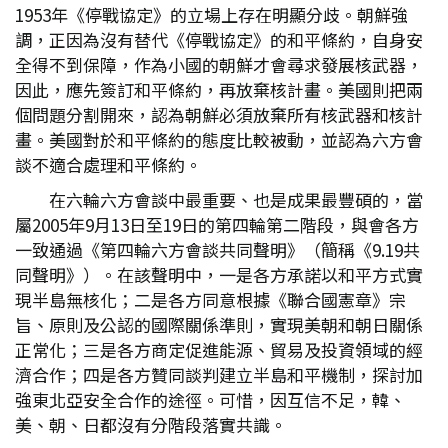
1953年《停戰協定》的立場上存在明顯分歧。朝鮮強
調，正因為沒有替代《停戰協定》的和平條約，自身安
全得不到保障，作為小國的朝鮮才會尋求發展核武器，
因此，應先簽訂和平條約，再放棄核計畫。美國則把兩
個問題分割開來，認為朝鮮必須放棄所有核武器和核計
畫。美國對於和平條約的態度比較被動，並認為六方會
談不適合處理和平條約。
在六輪六方會談中最重要、也是成果最豐碩的，當
屬2005年9月13日至19日的第四輪第二階段，與會各方
一致通過《第四輪六方會談共同聲明》（簡稱《9.19共
同聲明》）。在該聲明中，一是各方承諾以和平方式實
現半島無核化；二是各方同意根據《聯合國憲章》宗
旨、原則及公認的國際關係準則，實現美朝和朝日關係
正常化；三是各方商定促進能源、貿易及投資領域的經
濟合作；四是各方贊同談判建立半島和平機制，探討加
強東北亞安全合作的途徑。可惜，因互信不足，韓、
美、朝、日都沒有分階段落實共識。