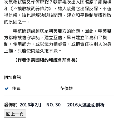
次氫彈試驗又作何解釋？朝鮮幾次出入國際原子能機構
和《不擴散核武器條約》，讓人感覺它出爾反爾，不值
得信賴，這也是解決朝核問題、建立和平機制屢遭挫敗
的原因之一。
朝核問題說到底是朝美雙方的問題，因此，朝美雙
方都應該信守承諾，建立互信，早日建立半島和平機
制。使用武力，或以武力相威脅，或把責任往別人的身
上推，只能使問題久拖不決。
（作者係美國紐約和統會前會長）
附加資訊
作者:
花俊雄
發佈於
2016年2月｜NO. 30 │ 2016大選全面剖析