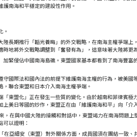
維護南海和平穩定的建設性作用。
化。
大陸長期推行「韜光養晦」的外交戰略，在南海主權爭端上
適時地將外交戰略調整到「奮發有為」，這意味著大陸將更
）加緊侵佔中國南海島礁。東盟國家基本都看到了南海豐富
遵守國際法和國內法的前提下維護南海主權的行為，被美國
略，聯合東盟和日本介入南海主權爭端。
端「東盟化」正在發生一些質的變化。由於越南和菲律賓極
加上美日等國的炒作，東盟正在由「維護南海和平」向「介
0年來，在與中國大陸的接觸和對話中，東盟竭力在南海問題
點可以證明：
定，「在亞細安（東盟）對外關係方面，成員國須在團結一致、