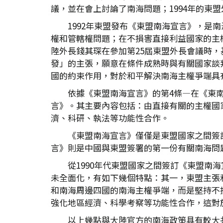
議，並在會上討論了南海問題；1994年的
1992年東盟發布《東盟南海宣言》，
權和管轄權問題；在不損害直接利益國家的主
陸外長錢其琛在參加第25屆東盟外長會議時
發」的主張，願意在條件成熟時與有關國家談
國的約束作用，對於和平解決南海主權爭端具
依據《東盟南海宣言》的第4條—在《東南
言》。其主要內容包括：由直接有關的主權國
濟、科研、執法等功能性合作。
《東盟南海宣言》僅僅是東盟國家之間簽
言》則是中國與東盟簽署的第一份有關南海問
從1990年代東盟國家之間簽訂《東盟南
未全面化，有如下幾個特點：其一，東盟主張
和南海周邊四國的南海主權爭端，而是堅持不
強化地區經濟、科學考察等功能性合作，這對
以上幾點與大陸官方的南海政策具有較大共