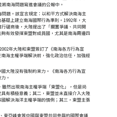
並將南海問題寫進會議的公報中。
海問題。該宣言規定：以和平方式解決南海主
礎上建立南海國際行為準則。1992年，大
進行磋商後，大陸提出了「擱置爭議、共同開
能夠有效發揮東盟對成員國，尤其是南海周邊四
002年大陸和東盟簽訂了《南海各方行為宣
在南海主權爭端解決前，強化政治信任，加強經
中國大陸沒有強制約束力。《南海各方行為宣
束力。
》，雖然出現南海主權爭端「東盟化」，但是尚
定具有積極意義；其二，東盟並未直接介入大陸
事國解決海洋主權爭端的慣例；其三，東盟主張
議、東亞峰會等中國與東盟共同參與的國際會議