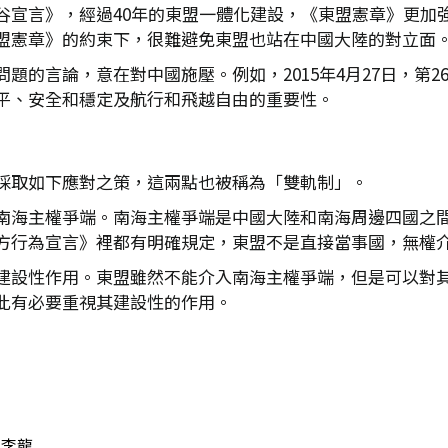
谷宣言》，經過40年的東盟一體化建設，《東盟憲章》更加
盟憲章》的約束下，很難避免東盟也站在中國大陸的對立面
題的言論，意在對中國施壓。例如，2015年4月27日，第
平、安全和穩定及航行和飛越自由的重要性。
採取如下應對之策，這兩點也被稱為「雙軌制」。
南海主權爭端。南海主權爭端是中國大陸和南海周邊四國之
方行為宣言》裡都有明確規定，東盟不是直接當事國，無權
建設性作用。東盟雖然不能介入南海主權爭端，但是可以對
此有必要重視其建設性的作用。
李龍