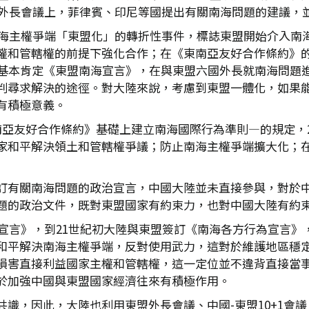
東盟外長會議上，菲律賓、印尼等國提出有關南海問題的建議，
是南海主權爭端「東盟化」的轉折性事件，標誌東盟開始介入南
權和管轄權的前提下強化合作；在《東南亞友好合作條約》的基
，基本肯定《東盟南海宣言》，在與東盟六國外長就南海問題
判尋求解決的途徑。對大陸來說，考慮到東盟一體化，如果
有積極意義。
亞友好合作條約》基礎上建立南海國際行為準則—的規定，2
家和平解決領土和管轄權爭議；防止南海主權爭端擴大化；
訂有關南海問題的政治宣言，中國大陸並未直接參與，對於
題的政治文件，既對東盟國家有約束力，也對中國大陸有約
海宣言》，到21世紀初大陸與東盟簽訂《南海各方行為宣言
和平解決南海主權爭端，反對使用武力，這對於維護地區穩
損害直接利益國家主權和管轄權，這一定位並不違背直接當
於加強中國與東盟國家經濟往來有積極作用。
識，因此，大陸也利用東盟外長會議、中國-東盟10+1會