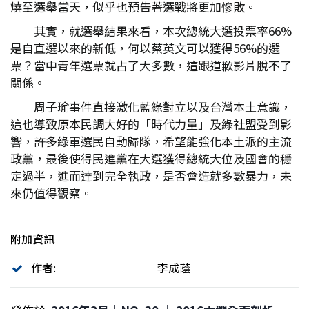
燒至選舉當天，似乎也預告著選戰將更加慘敗。
其實，就選舉結果來看，本次總統大選投票率66%
是自直選以來的新低，何以蔡英文可以獲得56%的選
票？當中青年選票就占了大多數，這跟道歉影片脫不了
關係。
周子瑜事件直接激化藍綠對立以及台灣本土意識，
這也導致原本民調大好的「時代力量」及綠社盟受到影
響，許多綠軍選民自動歸隊，希望能強化本土派的主流
政黨，最後使得民進黨在大選獲得總統大位及國會的穩
定過半，進而達到完全執政，是否會造就多數暴力，未
來仍值得觀察。
附加資訊
作者:
李成蔭