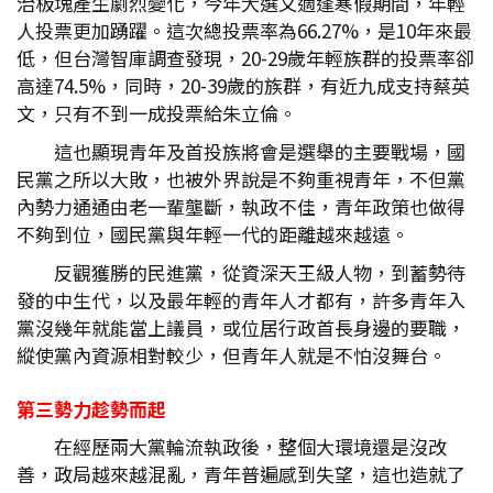
治板塊產生劇烈變化，今年大選又適逢寒假期間，年輕
人投票更加踴躍。這次總投票率為66.27%，是10年來最
低，但台灣智庫調查發現，20-29歲年輕族群的投票率卻
高達74.5%，同時，20-39歲的族群，有近九成支持蔡英
文，只有不到一成投票給朱立倫。
這也顯現青年及首投族將會是選舉的主要戰場，國
民黨之所以大敗，也被外界說是不夠重視青年，不但黨
內勢力通通由老一輩壟斷，執政不佳，青年政策也做得
不夠到位，國民黨與年輕一代的距離越來越遠。
反觀獲勝的民進黨，從資深天王級人物，到蓄勢待
發的中生代，以及最年輕的青年人才都有，許多青年入
黨沒幾年就能當上議員，或位居行政首長身邊的要職，
縱使黨內資源相對較少，但青年人就是不怕沒舞台。
第三勢力趁勢而起
在經歷兩大黨輪流執政後，整個大環境還是沒改
善，政局越來越混亂，青年普遍感到失望，這也造就了