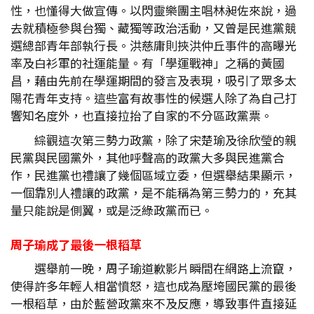
性，也懂得大做宣傳。以閃靈樂團主唱林昶佐來說，過
去就積極參與台獨、藏獨等政治活動，又曾是民進黨競
選總部青年部執行長。洪慈庸則挾洪仲丘事件的高曝光
率及白衫軍的社運能量。有「學運戰神」之稱的黃國
昌，藉由先前在學運期間的發言及表現，吸引了眾多太
陽花青年支持。這些富有故事性的候選人除了為自己打
響知名度外，也直接拉抬了自家的不分區政黨票。
綜觀這次第三勢力政黨，除了宋楚瑜及徐欣瑩的親
民黨與民國黨外，其他呼聲高的政黨大多與民進黨合
作，民進黨也禮讓了幾個區域立委，但選舉結果顯示，
一個靠別人禮讓的政黨，是不能稱為第三勢力的，充其
量只能說是側翼，或是泛綠政黨而已。
周子瑜成了最後一根稻草
選舉前一晚，周子瑜道歉影片瞬間在網路上流竄，
使得許多年輕人相當憤怒，這也成為壓垮國民黨的最後
一根稻草，由於藍營政黨來不及反應，導致事件直接延