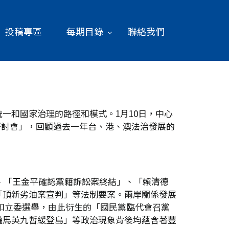
投稿專區
每期目錄
聯絡我們
一和國家治理的路徑和模式。1月10日，中心
)研討會」，回顧過去一年台、港、澳法治發展的
、「王金平確認黨籍訴訟案終結」、「賴清德
「頂新劣油案宣判」等法制要案。兩岸關係發展
統和立委選舉，由此衍生的「國民黨臨代會召黨
權馬英九暫緩登島」等政治現象背後均蘊含著豐