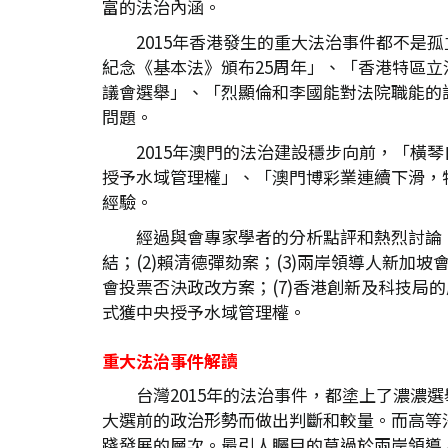
富的法治內涵。
2015年香港發生的重大法治事件都不
紀念《基本法》頒布25周年」、「香港特區
議會選舉」、「烈顯倫和李國能對法院職能的
問題。
2015年澳門的法治建設穩步向前，「
授予水域管理權」、「澳門博彩業連續下滑，
經驗。
經過與會專家學者的分析點評和熱烈討論，
結；(2)賴清德彈劾案；(3)兩岸領導人新加坡
會投票否決政改方案；(7)香港創新及科技局
式獲中央授予水域管理權。
重大法治事件解讀
台灣2015年的法治事件，都塗上了濃
大選前的政治形勢而做出判斷和較量。而高等
踐發展的層次。最引人矚目的莫過於兩岸領導