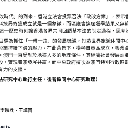
後政改時代」的到來。香港立法會投票否決「政改方案」，表示
科技局終獲成立就是一個象徵，而區議會換屆選舉結果又無
年，這一歷史時刻讓香港各界共同回顧基本法的制定過程，思
勢。目標為抓住「一帶一路」的發展機遇，打造世界旅遊休閒中
彩業持續下滑的壓力。在此背景下，橫琴自貿區成立，粵澳
。澳門一直受制於地狹人多的地理條件，其經濟社會發展需
段，實現粵澳發展共贏。而中央政府這次為澳門特別行政區
有力的支援。
法研究中心執行主任，後者係同中心研究助理）
李曉兵、王譯圓
全面剖析