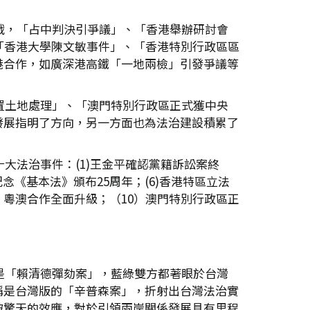
戰，「占中判決引爭議」、「香港舉辦研討會
「香港大學陳文敏事件」、「香港特別行政區區
港合作，如廣深港高鐵「一地兩檢」引發爭議等
置土地處理」、「澳門特別行政區正式獲中央
發展指明了方向，另一方面也為法治建設積累了
大法治事件：(1)王金平確認黨籍訴訟案終
紀念《基本法》頒布25周年；(6)香港特區立法
，粵澳合作全面升級；（10）澳門特別行政區正
是「賴清德彈劾案」，藍綠雙方都著眼於台灣
稱是台灣版的「辛普森案」，折射出台灣法治實
破驚天的效應，對於引領兩岸關係發展具有里程