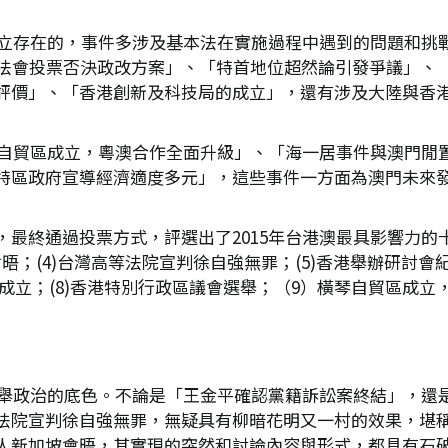
是孤立存在的，事件多涉及基本法在實施過程中遇到的問題和挑
立法會投票否決政改方案」、「特首地位超然論引發爭議」、
評價」、「香港創新及科技局的成立」，還有涉及大陸與香
橫琴自貿區成立，粵澳合作全面升級」、「海一居事件與澳門閒
特區政府宣導經濟適度多元」，這些事件一方面為澳門未來
最終通過投票方式，評選出了2015年台港澳最具影響力的十
會晤；(4)台灣高等法院宣判徐自強無罪；(5)香港舉辦研討會
的成立；(8)香港特別行政區議會選舉；（9）橫琴自貿區成立
濃選舉政治的底色。不論是「王金平確認黨籍訴訟案終結」，還
法院宣判徐自強無罪，無疑具有柳暗花明又一村的效果，堪
人新加坡會晤，其實現的突然和討論內容與形式，都具有石