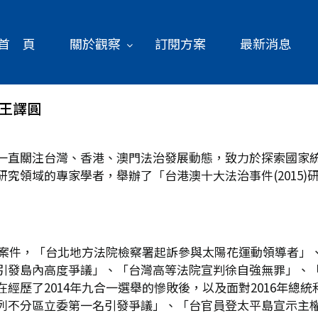
首 頁
關於觀察
訂閱方案
最新消息
、王譯圓
一直關注台灣、香港、澳門法治發展動態，致力於探索國家統
究領域的專家學者，舉辦了「台港澳十大法治事件(2015
訴訟案件，「台北地方法院檢察署起訴參與太陽花運動領導者」
引發島內高度爭議」、「台灣高等法院宣判徐自強無罪」、
經歷了2014年九合一選舉的慘敗後，以及面對2016年總
列不分區立委第一名引發爭議」、「台官員登太平島宣示主