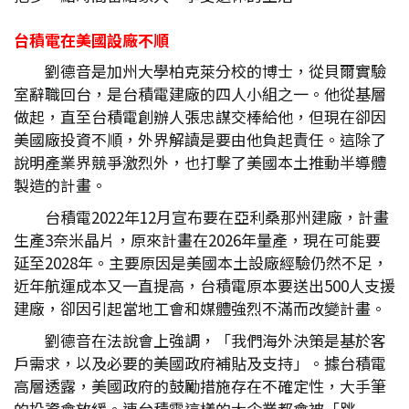
台積電在美國設廠不順
劉德音是加州大學柏克萊分校的博士，從貝爾實驗
室辭職回台，是台積電建廠的四人小組之一。他從基層
做起，直至台積電創辦人張忠謀交棒給他，但現在卻因
美國廠投資不順，外界解讀是要由他負起責任。這除了
說明產業界競爭激烈外，也打擊了美國本土推動半導體
製造的計畫。
台積電2022年12月宣布要在亞利桑那州建廠，計畫
生產3奈米晶片，原來計畫在2026年量產，現在可能要
延至2028年。主要原因是美國本土設廠經驗仍然不足，
近年航運成本又一直提高，台積電原本要送出500人支援
建廠，卻因引起當地工會和媒體強烈不滿而改變計畫。
劉德音在法說會上強調，「我們海外決策是基於客
戶需求，以及必要的美國政府補貼及支持」。據台積電
高層透露，美國政府的鼓勵措施存在不確定性，大手筆
的投資會放緩。連台積電這樣的大企業都會被「跳