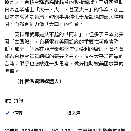
換言之，台積電稱霸高階晶片的製造領域，正好可幫助
日本產業補上「大一、大二、甚至大三」的作業，加上
日本本來就是台灣、韓國半導體化學及設備的最大供應
國，自然有能力做「大四」的作業。
英特爾就算是扶不起的「阿斗」，但多了日本為美
國「去風險」，台積電在美國設廠的重要性可能會降
低。那麼一個遠在亞歷桑那州無法獲利的廠房，會不會
成為台積電年年虧損的惡夢？另外，位在太平洋西岸的
台灣，似乎也應該進一步思考，做好隨時被美國放棄的
準備。
（作者係資深媒體人）
附加資訊
作者:
張之澤
發佈於
2024年2月｜NO. 126 │ 三黨競爭主導未來4年