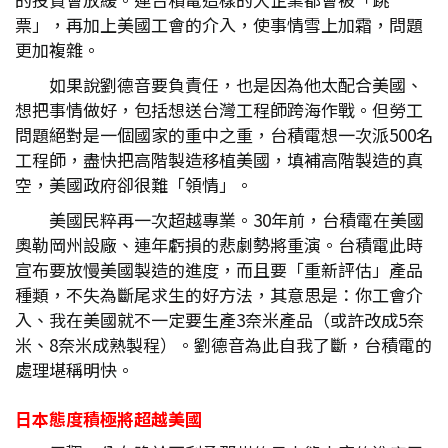
票」，再加上美國工會的介入，使事情雪上加霜，問題
更加複雜。
如果說劉德音要負責任，也是因為他太配合美國、
想把事情做好，包括想送台灣工程師跨海作戰。但勞工
問題絕對是一個國家的重中之重，台積電想一次派500名
工程師，盡快把高階製造移植美國，填補高階製造的真
空，美國政府卻很難「領情」。
美國民粹再一次超越專業。30年前，台積電在美國
奧勒岡州設廠、連年虧損的悲劇勢將重演。台積電此時
宣布要放慢美國製造的進度，而且要「重新評估」產品
種類，不失為斷尾求生的好方法，其意思是：你工會介
入、我在美國就不一定要生產3奈米產品（或許改成5奈
米、8奈米成熟製程）。劉德音為此自我了斷，台積電的
處理堪稱明快。
日本態度積極將超越美國