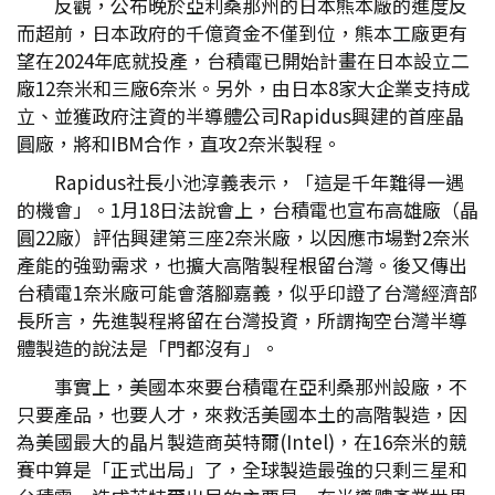
反觀，公布晚於亞利桑那州的日本熊本廠的進度反
而超前，日本政府的千億資金不僅到位，熊本工廠更有
望在2024年底就投產，台積電已開始計畫在日本設立二
廠12奈米和三廠6奈米。另外，由日本8家大企業支持成
立、並獲政府注資的半導體公司Rapidus興建的首座晶
圓廠，將和IBM合作，直攻2奈米製程。
Rapidus社長小池淳義表示，「這是千年難得一遇
的機會」。1月18日法說會上，台積電也宣布高雄廠（晶
圓22廠）評估興建第三座2奈米廠，以因應市場對2奈米
產能的強勁需求，也擴大高階製程根留台灣。後又傳出
台積電1奈米廠可能會落腳嘉義，似乎印證了台灣經濟部
長所言，先進製程將留在台灣投資，所謂掏空台灣半導
體製造的說法是「門都沒有」。
事實上，美國本來要台積電在亞利桑那州設廠，不
只要產品，也要人才，來救活美國本土的高階製造，因
為美國最大的晶片製造商英特爾(Intel)，在16奈米的競
賽中算是「正式出局」了，全球製造最強的只剩三星和