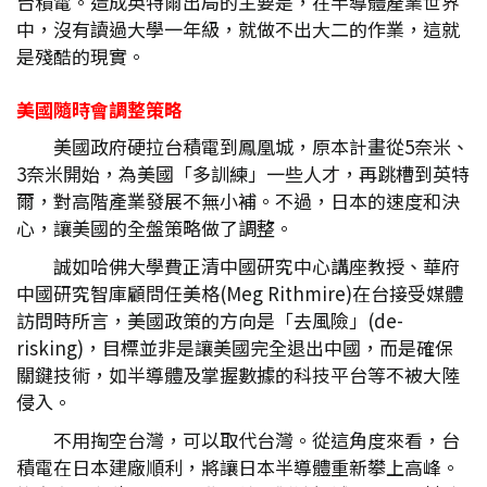
台積電。造成英特爾出局的主要是，在半導體產業世界
中，沒有讀過大學一年級，就做不出大二的作業，這就
是殘酷的現實。
美國隨時會調整策略
美國政府硬拉台積電到鳳凰城，原本計畫從5奈米、
3奈米開始，為美國「多訓練」一些人才，再跳槽到英特
爾，對高階產業發展不無小補。不過，日本的速度和決
心，讓美國的全盤策略做了調整。
誠如哈佛大學費正清中國研究中心講座教授、華府
中國研究智庫顧問任美格(Meg Rithmire)在台接受媒體
訪問時所言，美國政策的方向是「去風險」(de-
risking)，目標並非是讓美國完全退出中國，而是確保
關鍵技術，如半導體及掌握數據的科技平台等不被大陸
侵入。
不用掏空台灣，可以取代台灣。從這角度來看，台
積電在日本建廠順利，將讓日本半導體重新攀上高峰。