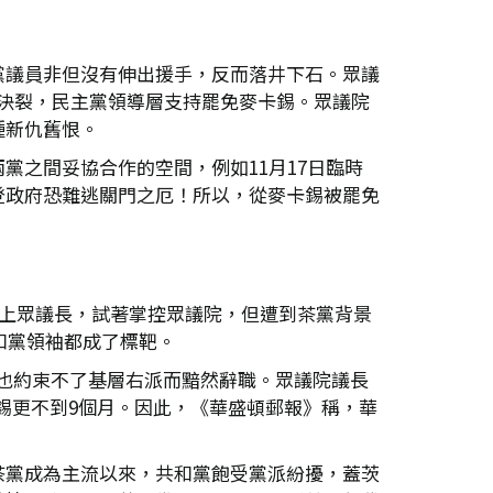
黨議員非但沒有伸出援手，反而落井下石。眾議
端主義決裂，民主黨領導層支持罷免麥卡錫。眾議院
種新仇舊恨。
之間妥協合作的空間，例如11月17日臨時
登政府恐難逃關門之厄！所以，從麥卡錫被罷免
r)當上眾議長，試著掌控眾議院，但遭到茶黨背景
和黨領袖都成了標靶。
但里安也約束不了基層右派而黯然辭職。眾議院議長
麥卡錫更不到9個月。因此，《華盛頓郵報》稱，華
茶黨成為主流以來，共和黨飽受黨派紛擾，蓋茨