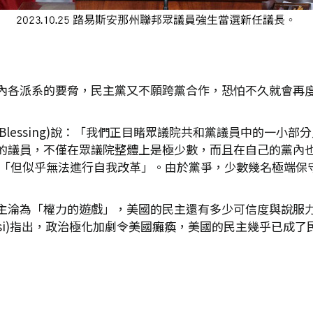
內各派系的要脅，民主黨又不願跨黨合作，恐怕不久就會再度
a Blessing)說：「我們正目睹眾議院共和黨議員中的一
議員，不僅在眾議院整體上是極少數，而且在自己的黨內也是如
問題，「但似乎無法進行自我改革」。由於黨爭，少數幾名極端
淪為「權力的遊戲」，美國的民主還有多少可信度與說服力？正如
que Moisi)指出，政治極化加劇令美國癱瘓，美國的民主幾乎已