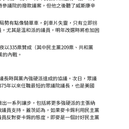
支持參議院的撥款議案，但他之後聽了威斯康辛
前局勢有點像騎單車，刹車片失靈，只有立即拐
員，尤其是溫和派的議員，明年改選時將愈加困
以335票贊成（其中民主黨209票、共和黨
黨的內戰。
背當選議長時與黨內強硬派達成的協議。次日，眾議
1875年以來任職最短的眾議院議長，也是美國
做出一系列讓步，包括將更多強硬派的主張納
數議員支持。蓋茨認為，如果麥卡錫利用民主黨
議員反對麥卡錫的態度，即麥是一個討好民主黨