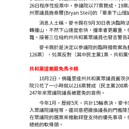
26日程序性投票中，參議院以77票贊成、1
州眾議員施泰爾(Bryan Steil)的「單車下
消息人士稱，麥卡錫在9月30日表決臨
轉撞山，不然下山速度愈快，撞車會更嚴重。
難。接著三位紐約州共和黨眾議員也發言警告
麥卡錫於是決定以參議院的臨時撥款案為藍
126票），91票反對（其中民主黨1票、共
共和黨提案罷免馬卡錫
10月2日，佛羅里達州共和黨眾議員蓋茨(
院只花了一小時就以216票贊成（民主黨208
247年來眾議院議長被罷免的首例。
今年1月，歷經5天，共計15輪表決，
入眾議院議程等，還同意把撤換議長的門檻降
在眾議院的選票來推動拜登支持的優先事項，
總統的軟骨頭。