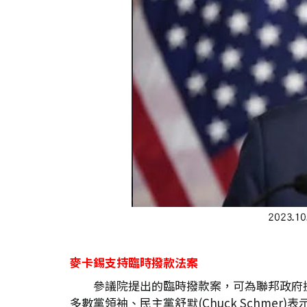
麥卡錫支持臨時撥款法案
參議院提出的臨時撥款案，可為聯邦政府提
多數黨領袖、民主黨舒默(Chuck Schm