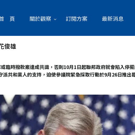
首 頁
關於觀察
訂閱方案
最新消息
花俊雄
或臨時撥款案達成共識，否則10
月1
日起聯邦政府就會陷入停擺的
守派共和黨人的支持，迫使參議院緊急採取行動於9
月26
日推出