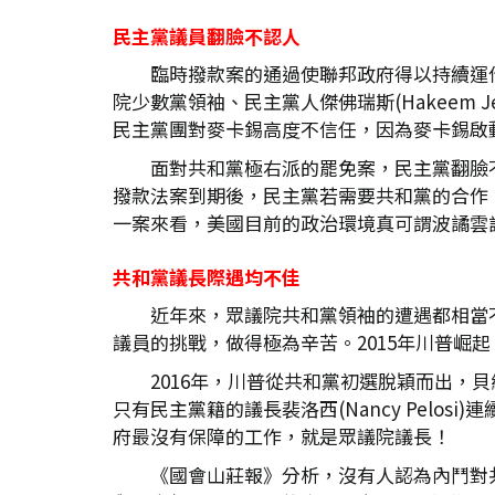
民主黨議員翻臉不認人
臨時撥款案的通過使聯邦政府得以持續運
院少數黨領袖、民主黨人傑佛瑞斯(Hakeem
民主黨團對麥卡錫高度不信任，因為麥卡錫啟
面對共和黨極右派的罷免案，民主黨翻臉
撥款法案到期後，民主黨若需要共和黨的合作
一案來看，美國目前的政治環境真可謂波譎雲
共和黨議長際遇均不佳
近年來，眾議院共和黨領袖的遭遇都相當不順
議員的挑戰，做得極為辛苦。2015年川普崛
2016年，川普從共和黨初選脫穎而出，貝
只有民主黨籍的議長裴洛西(Nancy Pelo
府最沒有保障的工作，就是眾議院議長！
《國會山莊報》分析，沒有人認為內鬥對