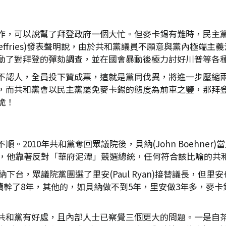
作，可以說幫了拜登政府一個大忙。但麥卡錫有難時，民主
 Jeffries)發表聲明說，由於共和黨議員不願意與黨內極
動了對拜登的彈劾調查，並在國會暴動後極力討好川普等各
不認人，全員投下贊成票，這就是黨同伐異，將進一步壓縮兩黨
，而共和黨會以民主黨罷免麥卡錫的態度為前車之鑒，那拜
詭！
。2010年共和黨奪回眾議院後，貝納(John Boehne
起，他靠著反對「華府泥潭」競選總統，任何符合該比喻的共
納下台，眾議院黨團選了里安(Paul Ryan)接替議長，
si)連續幹了8年，其他的，如貝納做不到5年，里安做3年多，
共和黨有好處，且內部人士已察覺三個更大的問題。一是自