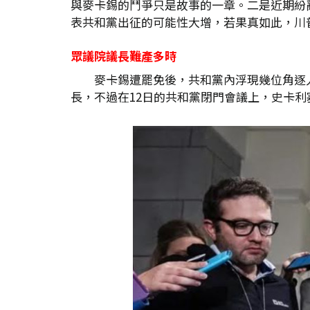
與麥卡錫的鬥爭只是故事的一章。二是近期紛
表共和黨出征的可能性大增，若果真如此，川
眾議院議長難產多時
麥卡錫遭罷免後，共和黨內浮現幾位角逐人選。
長，不過在12日的共和黨閉門會議上，史卡利