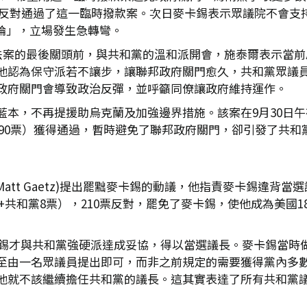
9票反對通過了這一臨時撥款案。次日麥卡錫表示眾議院不會
山理論」，立場發生急轉彎。
時法案的最後關頭前，與共和黨的溫和派開會，施泰爾表示當
他認為保守派若不讓步，讓聯邦政府關門愈久，共和黨眾議
政府關門會導致政治反彈，並呼籲同僚讓政府維持運作。
本，不再提援助烏克蘭及加強邊界措施。該案在9月30日午夜
和黨90票）獲得通過，暫時避免了聯邦政府關門，卻引發了共和
Matt Gaetz)提出罷黜麥卡錫的動議，他指責麥卡錫違
票+共和黨8票），210票反對，罷免了麥卡錫，使他成為美國
麥卡錫才與共和黨強硬派達成妥協，得以當選議長。麥卡錫當時
至由一名眾議員提出即可，而非之前規定的需要獲得黨內多
他就不該繼續擔任共和黨的議長。這其實表達了所有共和黨