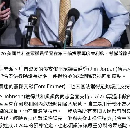
保守派、川普盟友的俄亥俄州眾議員喬登(Jim Jordan)
記名表決撤除議長提名，使得紛擾的眾議院又退回到原點。
寶座的黨鞭艾默(Tom Emmer)，也因無法獲得足夠議員支
ke Johnson)獲得共和黨黨內同志全面支持，以220票
國國會在國際和國內危機時期陷入癱瘓。強生是川普較不為人
線的成員。他在當選後表示，「我認為所有美國人民都曾對
時代，經驗最少的眾議院議長，他過去從未擔任過委員會主
求達成2024年的預算協定，也必須設法讓嚴重分裂的眾議院