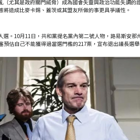
亂（尤其是政府關門威脅）成為國會失靈與政治功能失調的
普將造成比麥卡錫、蓋茨或其盟友所做的事更具爭議性。
10月11日，共和黨提名黨內第二號人物，路易斯安那州眾議員史
塞預估自己不能獲得過當選門檻的217票，宣布退出議長選舉