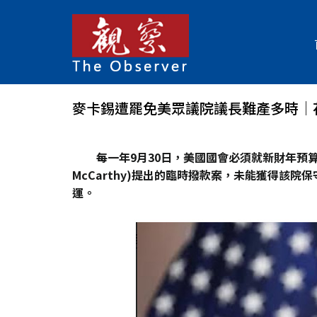
麥卡錫遭罷免美眾議院議長難產多時│
每一年9
月30
日，美國國會必須就新財年預算
McCarthy)
提出的臨時撥款案，未能獲得該院保
運。