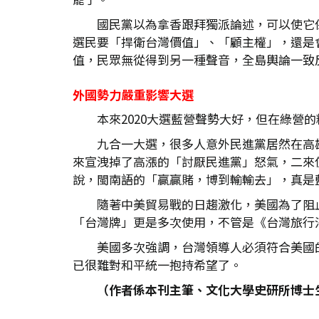
國民黨以為拿香跟拜獨派論述，可以使它
選民要「捍衛台灣價值」、「顧主權」，還是
值，民眾無從得到另一種聲音，全島輿論一致
外國勢力嚴重影響大選
本來2020大選藍營聲勢大好，但在綠營
九合一大選，很多人意外民進黨居然在高
來宣洩掉了高漲的「討厭民進黨」怒氣，二來
說，閩南語的「贏贏賭，博到輸輸去」，真是
隨著中美貿易戰的日趨激化，美國為了阻
「台灣牌」更是多次使用，不管是《台灣旅行
美國多次強調，台灣領導人必須符合美國
已很難對和平統一抱持希望了。
（作者係本刊主筆、文化大學史研所博士