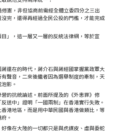
過修憲，非但協商前需經全體立委四分之三出
還沒完，還得再經過全民公投的門檻，才能完成
項目」，這一層又一層的反統法律網，等於宣
兩蔣還在的時代，蔣介石與蔣經國掌握黨政軍大
所有聲音，二來後繼者因為選舉制度的牽制，天
成泡影。
綠營的抗統論述。前面所提及的《外患罪》修
「反送中」證明「一國兩制」在香港實行失敗。
比香港地區，而是用中華民國與香港做類比，等
港府。
，好像在大陸的一切都只是與虎謀皮、虛與委蛇