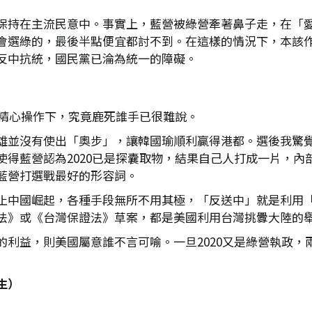
保持在主流民意中。事實上，藍營被綠營牽著鼻子走，在「
會選綠的，最後半點便宜都討不到。在這樣的情況下，本該
反中抗統，國民黨已淪為統一的障礙。
的精心操作下，究竟鹿死誰手已很難說。
雄並沒有使出「奧步」，讓韓國瑜順利贏得港都。選後我驚
使得藍營認為2020已是探囊取物，結果自己人打成一片，內
藍營打選戰最好的形容詞。
止中國崛起，各種手段無所不用其極，「反送中」就是利用
法》或《台灣保證法》草案，都是美國利用台灣挑釁大陸的
的利益，則美國屬意誰不言可喻。一旦2020又是綠營執政，
生）