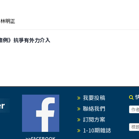
林明正
逃犯條例》抗爭有外力介入
我要投稿
聯絡我們
訂閱方案
1-10期雜誌
>>FACEBOOK