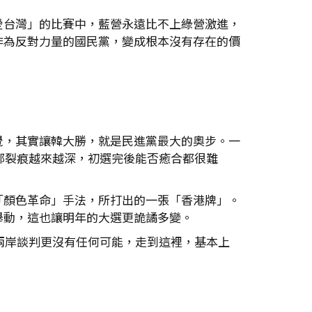
愛台灣」的比賽中，藍營永遠比不上綠營激進，
作為反對力量的國民黨，變成根本沒有存在的價
覺，其實讓韓大勝，就是民進黨最大的奧步。一
部裂痕越來越深，初選完後能否癒合都很難
「顏色革命」手法，所打出的一張「香港牌」。
舉動，這也讓明年的大選更詭譎多變。
兩岸談判更沒有任何可能，走到這裡，基本上