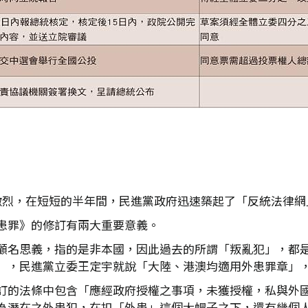
激烈，在短短的半年間，民進黨政府迅速築起了「反統法律網
患罪》的修訂有兩大重要意義。
顧名思義，指的是非本國，因此過去的所謂「叛亂犯」，都
」，民進黨立委王定宇就說「大陸、港澳均適用外患罪章」
訂的法條中包含「應經政府授權之事項，未獲授權，私與外
為潛在之外患犯，在扣「外患」這個大帽子之下，還有幾個