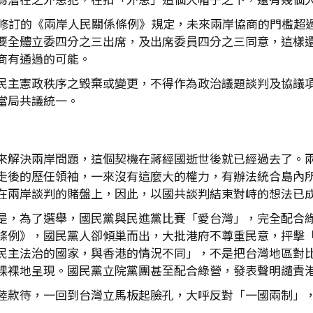
日修訂的《兩岸人民關係條例》規定，未來兩岸協商的門檻超
要全體立委四分之三出席，及出席委員四分之三同意，這樣
商有通過的可能。
民主憲政秩序之毀棄或變更，不得作為政治議題談判及協議
當局共議統一。
來解決兩岸問題，這個契機在蔣經國逝世後就已經過去了。
走後的歷任領袖，一來沒有這麼大的權力，有辦法統合島內
在兩岸談判的賭盤上，因此，以國共談判結束對峙的想法已
是，為了選舉，國民黨與民進黨比賽「愛台灣」，完全配合
條例》，國民黨人卻傾巢而出，大批港府不尊重民意，抨擊
民主法治的國家，與香港的情況不同」，不是把台灣地區對
裸裸地呈現。國民黨立院黨團甚至配合綠營，發表聲明譴責
陸款待，一回到台灣立馬板起臉孔，大呼反對「一國兩制」