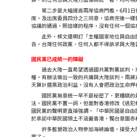
第二步是大幅提高兩岸協商門檻。6月1
席，及出席委員四分之三同意，協商完後一樣
協議的通過。照這樣的程序，沒有任何一個協
此外，條文還明訂「主權國家地位與自由
告，台灣任何政黨、任何人都不得訴求與大陸
國民黨已成統一的障礙
過去大陸一直希望透過國共黨對黨談判，
權，有辦法做出一致的共識與大陸談判。兩蔣
天算計選票政治利益，沒有人會把政治生命押
國民黨無意統一早不是秘密了，更糟糕的
法，國民黨不置一詞，但面對香港修改《逃犯
國民黨的聲明更直接強調，「中華民國是自由
於承認中華民國領土不涵蓋香港，獨台意圖赤
許多藍營政治人物參加海峽論壇，接受大
罷了。