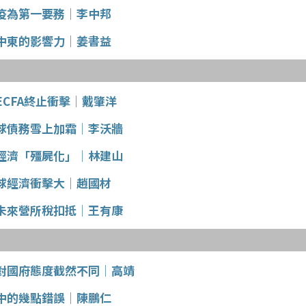
疫為第一要務│李中邦
中東的影響力│姜書益
CFA終止衝擊│戴肇洋
球債務雪上加霜│李沃牆
經濟「殭屍化」│林建山
球經濟衝擊大│趙國材
未來營所稅扣抵│王有康
對國府態度截然不同│高靖
中的幾點錯誤│陳鵬仁