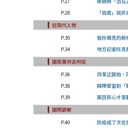
P.27
綠網頻「出征
P.28
「自首」就非
近現代人物
P.30
我所親見的郝
P.34
地方記者所見
國民黨何去何從
P.36
改革正開始、
P.38
韓陣營當對「
P.39
贏回民心才是
國際觀察
P.40
防疫成了文在