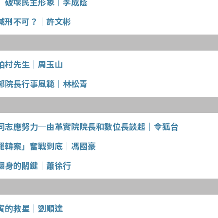
」破壞民主形象│李成蔭
減刑不可？│許文彬
柏村先生│周玉山
郝院長行事風範│林松青
同志應努力─由革實院院長和數位長談起│令狐台
罷韓案」奮戰到底│馮國豪
翻身的關鍵│蕭徐行
寅的救星│劉順達