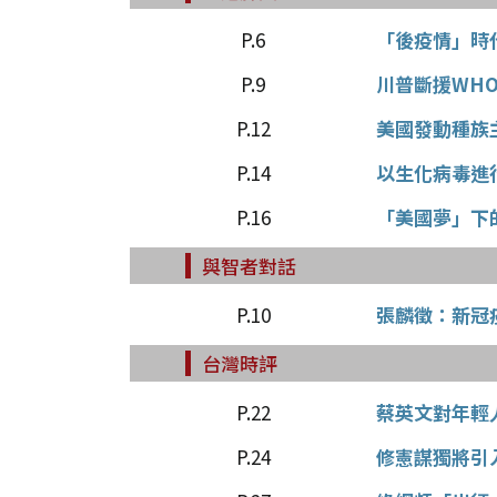
P.6
「後疫情」時
P.9
川普斷援WH
P.12
美國發動種族
P.14
以生化病毒進
P.16
「美國夢」下
與智者對話
P.10
張麟徵：新冠
台灣時評
P.22
蔡英文對年輕
P.24
修憲謀獨將引