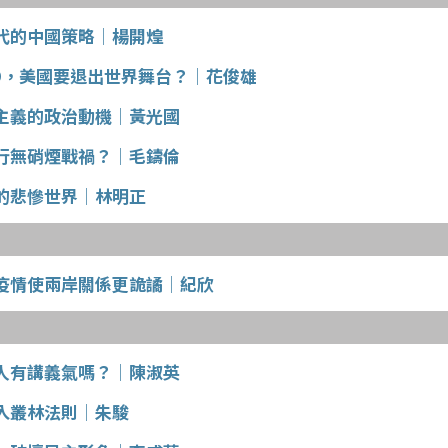
代的中國策略│楊開煌
O，美國要退出世界舞台？│花俊雄
主義的政治動機│黃光國
行無硝煙戰禍？│毛鑄倫
的悲慘世界│林明正
疫情使兩岸關係更詭譎│紀欣
人有講義氣嗎？│陳淑英
入叢林法則│朱駿