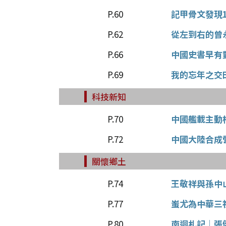
P.60
記甲骨文發現
P.62
從左到右的曾
P.66
中國史書早有
P.69
我的忘年之交
科技新知
P.70
中國艦載主動
P.72
中國大陸合成
關懷鄉土
P.74
王敬祥與孫中
P.77
蚩尤為中華三
P.80
南迴札記│張