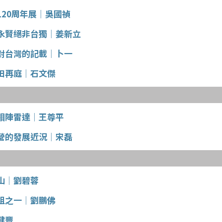
120周年展│吳國禎
永賢絕非台獨│姜新立
對台灣的記載│卜一
田再庭│石文傑
相陣雷達│王尊平
營的發展近況│宋磊
山│劉碧蓉
祖之一│劉鵬佛
健豐