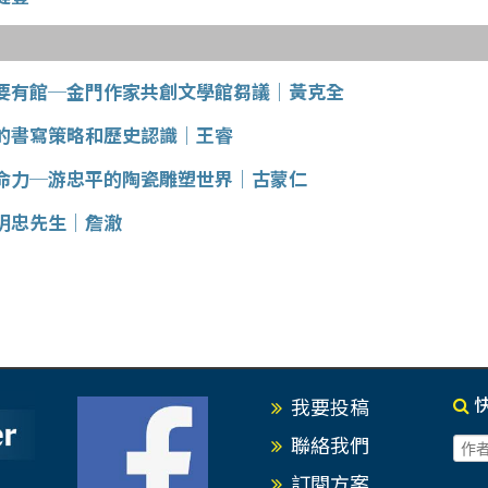
要有館─金門作家共創文學館芻議│黃克全
的書寫策略和歷史認識│王睿
命力─游忠平的陶瓷雕塑世界│古蒙仁
明忠先生│詹澈
我要投稿
聯絡我們
訂閱方案