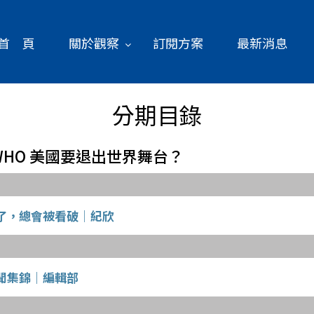
首 頁
關於觀察
訂閱方案
最新消息
分期目錄
斷援WHO 美國要退出世界舞台？
了，總會被看破│紀欣
聞集錦｜編輯部