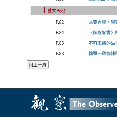
藝文天地
P.82
文要有學，學
P.84
〈諫逐客書〉
P.86
不可思議的生
P.88
槍聲─敬悼陳