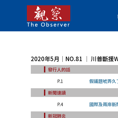
2020年5月｜NO.81 │ 川普
發行人的話
P.1
假議題唬弄久
新聞速讀
P.4
國際及兩岸新
新冠肺炎