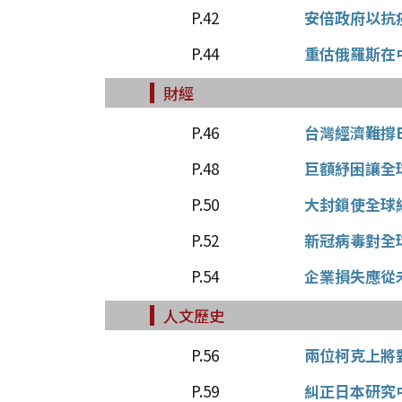
P.42
安倍政府以抗
P.44
重估俄羅斯在
財經
P.46
台灣經濟難撐E
P.48
巨額紓困讓全
P.50
大封鎖使全球
P.52
新冠病毒對全
P.54
企業損失應從
人文歷史
P.56
兩位柯克上將
P.59
糾正日本研究