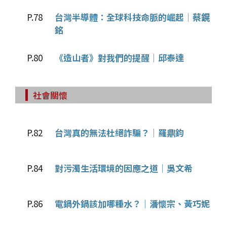
P.78
台灣半導體：全球科技命脈的崛起│蔡鎤
銘
P.80
《造山者》對我們的提醒│邱泰達
社會關懷
P.82
台灣真的無法杜絕詐騙？│羅鼎鈞
P.84
對污濁生活環境的因應之道│吳文希
P.86
電鍋外鍋該加哪種水？│潘懷宗、黃巧妮