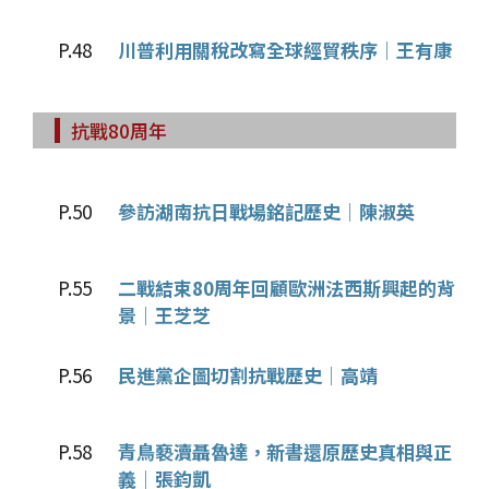
P.48
川普利用關稅改寫全球經貿秩序│王有康
抗戰80周年
P.50
參訪湖南抗日戰場銘記歷史│陳淑英
P.55
二戰結束80周年回顧歐洲法西斯興起的背
景│王芝芝
P.56
民進黨企圖切割抗戰歷史│高靖
P.58
青鳥褻瀆聶魯達，新書還原歷史真相與正
義│張鈞凱