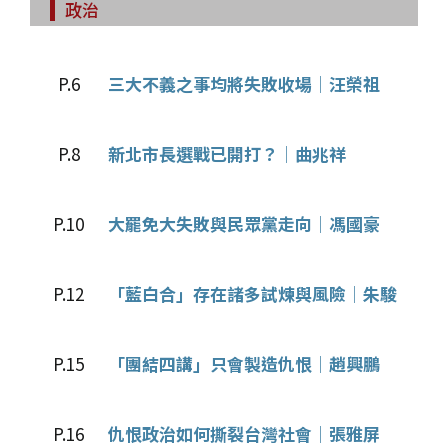
政治
P.6
三大不義之事均將失敗收場│汪榮祖
P.8
新北市長選戰已開打？│曲兆祥
P.10
大罷免大失敗與民眾黨走向│馮國豪
P.12
「藍白合」存在諸多試煉與風險│朱駿
P.15
「團結四講」只會製造仇恨│趙興鵬
P.16
仇恨政治如何撕裂台灣社會│張雅屏