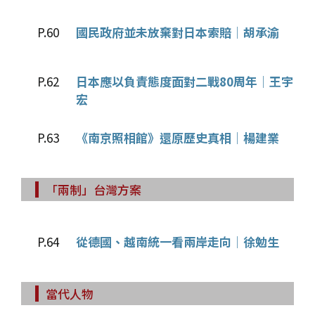
P.60
國民政府並未放棄對日本索賠│胡承渝
P.62
日本應以負責態度面對二戰80周年│王宇
宏
P.63
《南京照相館》還原歷史真相│楊建業
「兩制」台灣方案
P.64
從德國、越南統一看兩岸走向│徐勉生
當代人物