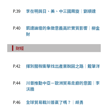
P.39
李在明與日、美、中三國周旋│劉順達
P.40
凱達論壇的象徵意義高於實質影響│柳金
財
財經
P.42
揮別關稅衝擊找出產業脫困之路│戴肇洋
P.44
川普推動中亞－歐洲貿易走廊的意圖│李
沃牆
P.46
全球貿易戰川普贏了嗎？│胡勇