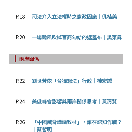
P.18
司法介入立法權時之憲政因應│仉桂美
P.20
一場颱風吹掉官商勾結的遮羞布│吳東昇
兩岸關係
P.22
劉世芳依「台獨想法」行政│桂宏誠
P.24
美俄峰會影響與兩岸關係思考│黃清賢
P.26
「中國威脅識讀教材」，誰在認知作戰？
│蔡哲明