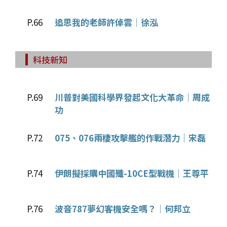
P.66
追思我的老師許倬雲│徐泓
科技新知
P.69
川普對美國科學界發起文化大革命│周成
功
P.72
075、076兩棲攻擊艦的作戰潛力│宋磊
P.74
伊朗擬採購中國殲-10CE型戰機│王尊平
P.76
波音787夢幻客機安全嗎？│何邦立