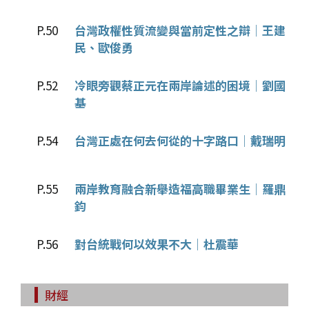
P.50
台灣政權性質流變與當前定性之辯│王建
民、歐俊勇
P.52
冷眼旁觀蔡正元在兩岸論述的困境│劉國
基
P.54
台灣正處在何去何從的十字路口│戴瑞明
P.55
兩岸教育融合新舉造福高職畢業生│羅鼎
鈞
P.56
對台統戰何以效果不大│杜震華
財經