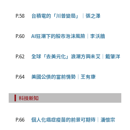
P.58
台積電的「川普變局」│張之澤
P.60
AI狂潮下的股市泡沫風險│李沃牆
P.62
全球「去美元化」浪潮方興未艾│戴肇洋
P.64
美國公債的當前情勢│王有康
科技新知
P.66
個人化癌症疫苗的前景可期待│潘懷宗