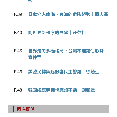
P.39
日本介入南海、台海的危險趨勢│周忠菲
P.40
對世界新秩序的展望│汪榮祖
P.43
世界走向多極格局，台灣不能錯估形勢│
宣仲華
P.46
美歐民粹興起敲響民主警鐘│徐勉生
P.48
韓國總統尹錫悅麻煩不斷│劉順達
兩岸關係