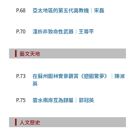
P.68
亞太地區的第五代高教機│宋磊
P.70
淺析非致命性武器│王尊平
藝文天地
P.73
在蘇州園林實景觀賞《遊園驚夢》│陳淑
英
P.75
雲水兩岸互為隸屬│郭冠英
人文歷史