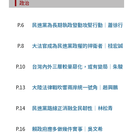
政治
P.6
民進黨為長期執政發動攻堅行動│蕭徐行
P.8
大法官成為民進黨政權的捍衛者│桂宏誠
P.10
台灣內外三層較量惡化，或有變局│朱駿
P.13
大陸法律戰吹響兩岸統一號角│趙興鵬
P.14
民進黨路線正消融全民韌性│林松青
P.16
賴政府應多做幾件實事│吳文希