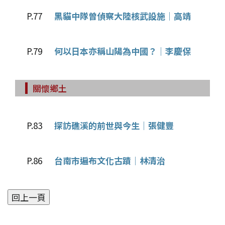
P.77
黑貓中隊曾偵察大陸核武設施│高靖
P.79
何以日本亦稱山陽為中國？│李慶保
關懷鄉土
P.83
探訪礁溪的前世與今生│張健豐
P.86
台南市遍布文化古蹟│林清治