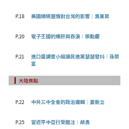
P.18
美國總統選情對台灣的影響│吳東昇
P.20
電子王國的爆肝與吞淚│張勳慶
P.21
進口蛋調查小組讓民進黨瑟瑟發抖│孫榮
富
大陸焦點
P.22
中共三中全會的政治邏輯│姜新立
P.25
習近平中亞行受關注│胡勇