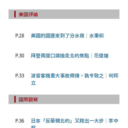
美國評論
P.28
美國的國運來到了分水嶺│水秉和
P.30
拜登兩度口誤搶走北約焦點│花俊雄
P.33
波音客機重大事故頻傳，孰令致之│何邦
立
國際觀察
P.36
日本「反華親北約」又跨出一大步│李中
邦