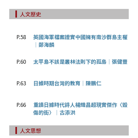
人文歷史
P.58
英國海軍檔案證實中國擁有南沙群島主權
│鄭海麟
P.60
太平島不該是叢林法則下的孤島│張健豐
P.63
日據時期台灣的教育│陳鵬仁
P.66
重讀日據時代詩人楊熾昌超現實傑作〈毀
傷的街〉│古添洪
人文思想