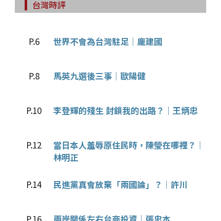
台灣時評
P.6
世界不會為台灣駐足｜龐建國
P.8
馬英九選後三事｜歐陽健
P.10
李登輝的殘生 封鎖我的出路？｜王炳忠
P.12
當日本人羞辱原住民時，陳瑩在哪裡？｜
林明正
P.14
民進黨真會放棄「兩國論」？｜許川
P.16
兩岸關係左右台商投資｜張忠本