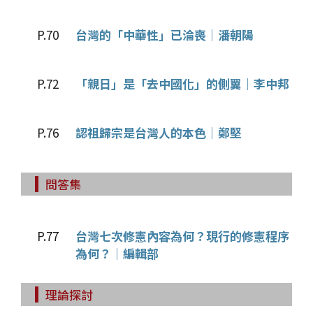
P.70
台灣的「中華性」已淪喪│潘朝陽
P.72
「親日」是「去中國化」的側翼│李中邦
P.76
認祖歸宗是台灣人的本色│鄭堅
問答集
P.77
台灣七次修憲內容為何？現行的修憲程序
為何？│編輯部
理論探討