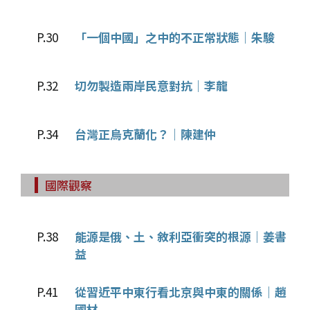
P.30
「一個中國」之中的不正常狀態｜朱駿
P.32
切勿製造兩岸民意對抗｜李龍
P.34
台灣正烏克蘭化？｜陳建仲
國際觀察
P.38
能源是俄、土、敘利亞衝突的根源｜姜書
益
P.41
從習近平中東行看北京與中東的關係｜趙
國材