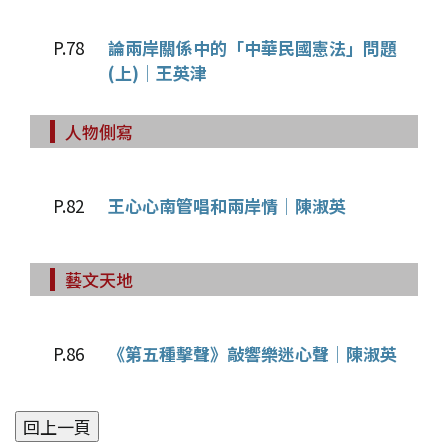
P.78
論兩岸關係中的「中華民國憲法」問題
(上)│王英津
人物側寫
P.82
王心心南管唱和兩岸情│陳淑英
藝文天地
P.86
《第五種擊聲》敲響樂迷心聲│陳淑英