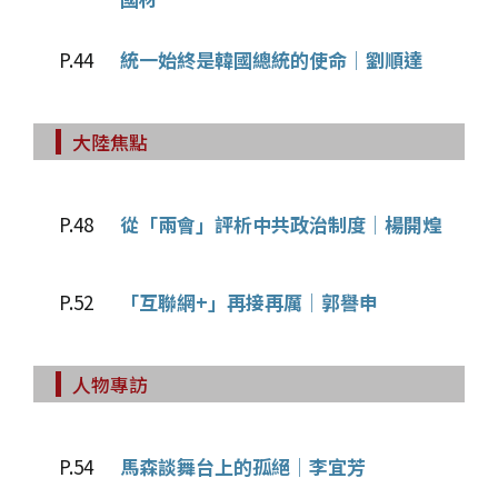
P.44
統一始終是韓國總統的使命│劉順達
大陸焦點
P.48
從「兩會」評析中共政治制度│楊開煌
P.52
「互聯網+」再接再厲│郭譽申
人物專訪
P.54
馬森談舞台上的孤絕│李宜芳