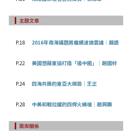
主題文章
P.18
2016年南海議題將繼續波詭雲譎｜嚴語
P.22
美國想藉東協打造「遏中圈」｜趙國材
P.24
四海共振的東亞大棋局｜王正
P.28
中美和戰拉鋸的四桿火繩槍｜趙興鵬
兩岸關係