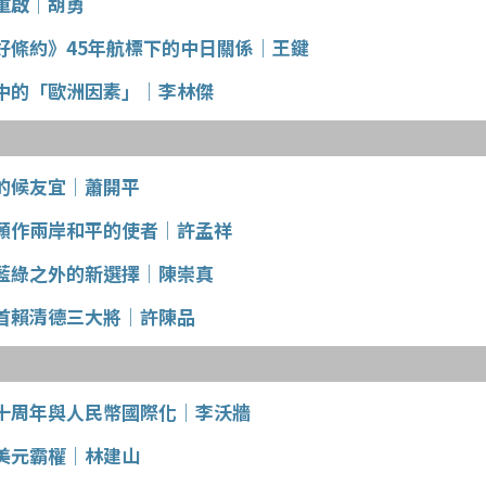
重啟│胡勇
好條約》45年航標下的中日關係│王鍵
中的「歐洲因素」│李林傑
的候友宜│蕭開平
願作兩岸和平的使者│許孟祥
藍綠之外的新選擇│陳崇真
首賴清德三大將│許陳品
十周年與人民幣國際化│李沃牆
美元霸權│林建山