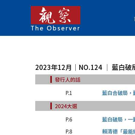
2023年12月｜NO.124 │ 藍
發行人的話
P.1
藍白合破局，
2024大選
P.6
藍白破局，一
P.8
賴清德「最能