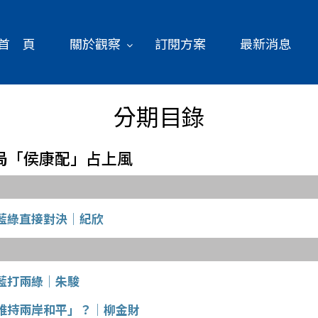
首 頁
關於觀察
訂閱方案
最新消息
分期目錄
白破局「侯康配」占上風
藍綠直接對決│紀欣
藍打兩綠│朱駿
維持兩岸和平」？│柳金財