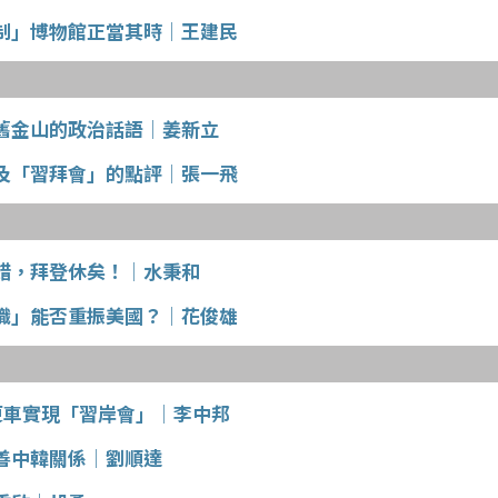
制」博物館正當其時│王建民
舊金山的政治話語│姜新立
及「習拜會」的點評│張一飛
錯，拜登休矣！│水秉和
識」能否重振美國？│花俊雄
C便車實現「習岸會」│李中邦
善中韓關係│劉順達