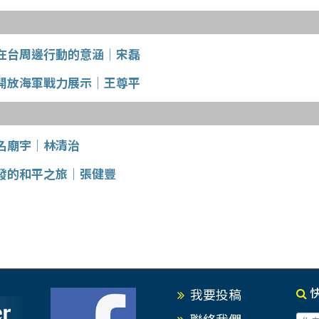
在台周邊行動的意涵│宋磊
開放海軍戰力展示│王尊平
名廟宇│林清治
發的和平之旅│張健豐
我要投稿
聯絡我們