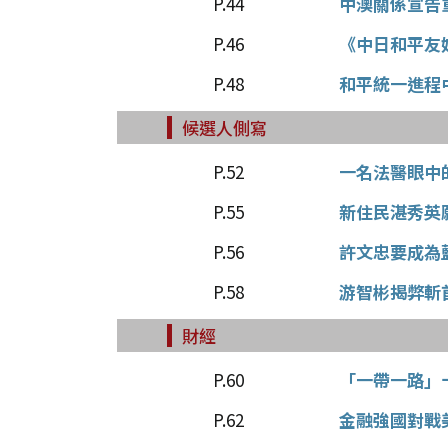
P.44
中澳關係宣告
P.46
《中日和平友
P.48
和平統一進程
候選人側寫
P.52
一名法醫眼中
P.55
新住民湛秀英
P.56
許文忠要成為
P.58
游智彬揭弊斬
財經
P.60
「一帶一路」
P.62
金融強國對戰