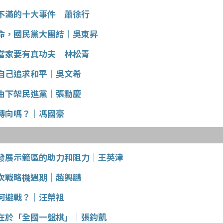
不滿的十大事件│蕭徐行
命，國民黨大團結│吳東昇
當家要有真功夫│林松青
自己追求和平│吳文希
由下架民進黨│張勳慶
轉向嗎？│馮國豪
發展示範區的助力和阻力│王英津
次戰略機遇期│趙興鵬
何避戰？│汪榮祖
在於「全國一盤棋」│張鈞凱