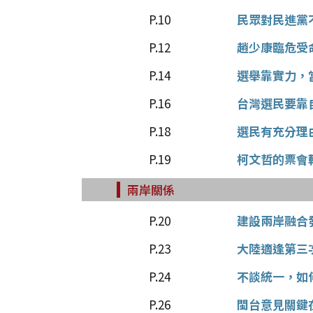
P.10
民眾對民進黨
P.12
趙少康臨危受
P.14
選舉靠實力，
P.16
台灣選民要靠
P.18
選民有充分理
P.19
柯文哲的票會
兩岸關係
P.20
建設兩岸融合
P.23
大陸適逢第三
P.24
不談統一，如
P.26
閩台意見關鍵