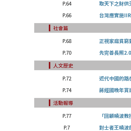
P.64
取天下之財供
P.66
台灣應實施II
社會篇
P.68
正視家庭貧窮
P.70
先完善長照2.
人文歷史
P.72
近代中國的路
P.74
蔣經國晚年賞
活動報導
P.77
「回顧曉波教
P.7
對士者王曉波