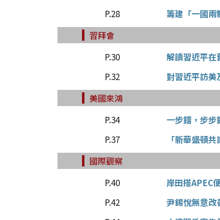
P.28
籌建「一國兩
習拜會
P.30
解讀習近平在
P.32
對習近平訪美
美國來鴻
P.34
一步錯，步步
P.37
「新華盛頓共
國際觀察
P.40
岸田搭APE
P.42
尹錫悅無意改