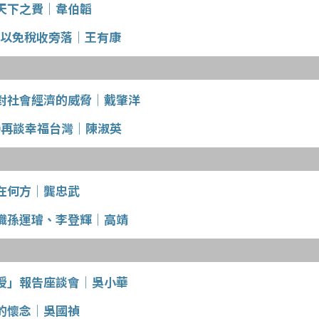
天下之費│韋伯韜
R以免稅收旁落│王有康
對社會經濟的威脅│戴肇洋
0再談幸福台灣│陳淑英
在何方│龔忠武
識孫運璿、李登輝│高靖
授」報告座談會│吳小華
的懷念│吳國禎