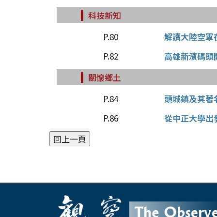
科技新知
P.80
解讀大陸空軍
P.82
高雄新濱碼頭
關懷鄉土
P.84
頭城鎮及其著
P.86
從中正大學出