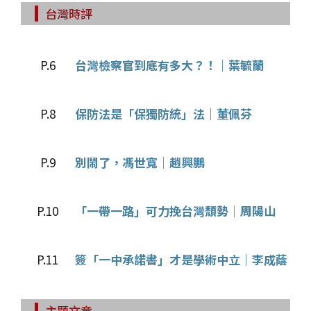
台灣時評
P.6
台灣檢察官到底有多大？！｜葉毓蘭
P.8
保防法是「保獨防統」法｜董佩芬
P.9
別鬧了，馮世寬｜趙興鵬
P.10
「一帶一路」可力挽台灣頹勢｜周陽山
P.11
簽「一中承諾書」才是學術中立｜李成蔭
主題文章