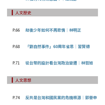
人文歷史
P.66
劫後少年如何不再悲情｜林明正
P.68
「劉自然事件」60周年省思｜習賢德
P.71
從台幣的設計看台灣政治變遷｜林哲旭
人文思想
P.74
反共是台灣和國民黨的危機根源｜郭譽申