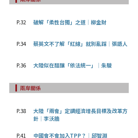
P.32
破解「柔性台獨」之道｜柳金財
P.34
蔡英文不了解「紅線」就別亂踩｜張語人
P.36
大陸似在醞釀「依法統一」｜朱駿
兩岸關係
P.38
大陸「兩會」定調經濟增長目標及改革方
針｜李沃牆
P.41
中國會不會加入TPP？｜邱智淵