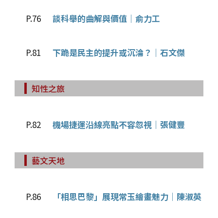
P.76
談科舉的曲解與價值｜俞力工
P.81
下跪是民主的提升或沉淪？｜石文傑
知性之旅
P.82
機場捷運沿線亮點不容忽視｜張健豐
藝文天地
P.86
「相思巴黎」展現常玉繪畫魅力｜陳淑英