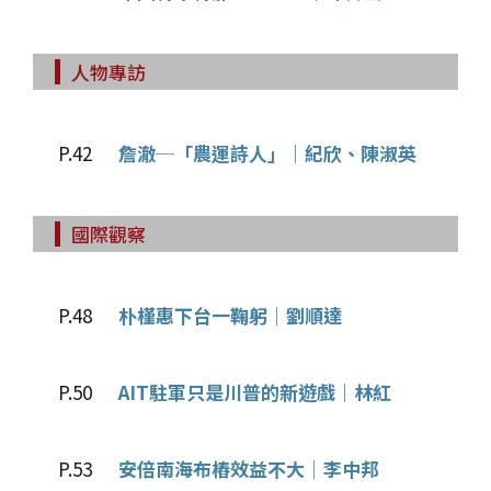
人物專訪
P.42
詹澈─「農運詩人」｜紀欣、陳淑英
國際觀察
P.48
朴槿惠下台一鞠躬｜劉順達
P.50
AIT駐軍只是川普的新遊戲｜林紅
P.53
安倍南海布樁效益不大｜李中邦