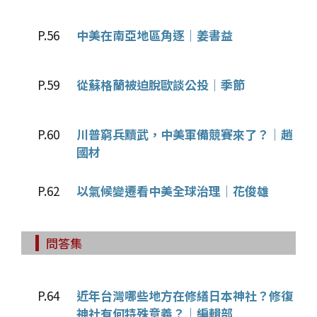
P.56
中美在南亞地區角逐｜姜書益
P.59
從蘇格蘭被迫脫歐談公投｜季節
P.60
川普窮兵黷武，中美軍備競賽來了？｜趙
國材
P.62
以氣候變遷看中美全球治理｜花俊雄
問答集
P.64
近年台灣哪些地方在修繕日本神社？修復
神社有何特殊意義？｜編輯部