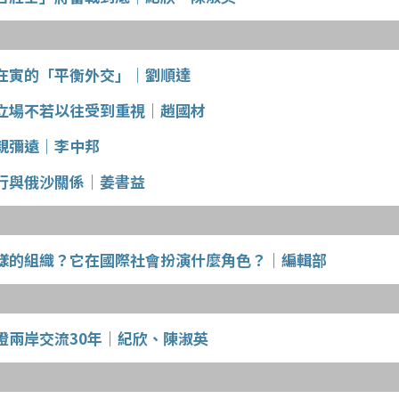
在寅的「平衡外交」｜劉順達
立場不若以往受到重視｜趙國材
親彌遠｜李中邦
行與俄沙關係｜姜書益
樣的組織？它在國際社會扮演什麼角色？｜編輯部
證兩岸交流30年｜紀欣、陳淑英