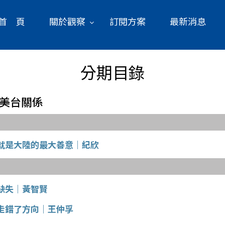
首 頁
關於觀察
訂閱方案
最新消息
分期目錄
會後美台關係
就是大陸的最大善意｜紀欣
缺失｜黃智賢
走錯了方向｜王仲孚