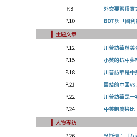
P.8
外交要蓄積實
P.10
BOT與「圖
主題文章
P.12
川普訪華與美
P.15
小英的抗中夢
P.18
川普訪華是中
P.21
團結的中國vs
P.22
川普訪華是一
P.24
中美制度拚比
人物專訪
P.26
吳斯懷：「八