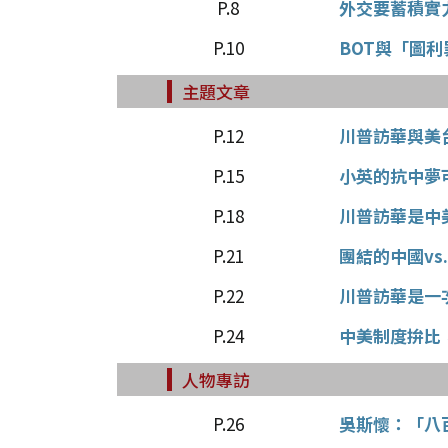
P.8
外交要蓄積實
P.10
BOT與「圖
主題文章
P.12
川普訪華與美
P.15
小英的抗中夢
P.18
川普訪華是中
P.21
團結的中國vs
P.22
川普訪華是一
P.24
中美制度拚比
人物專訪
P.26
吳斯懷：「八