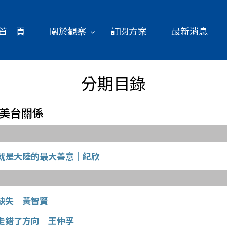
首 頁
關於觀察
訂閱方案
最新消息
分期目錄
會後美台關係
就是大陸的最大善意｜紀欣
缺失｜黃智賢
走錯了方向｜王仲孚