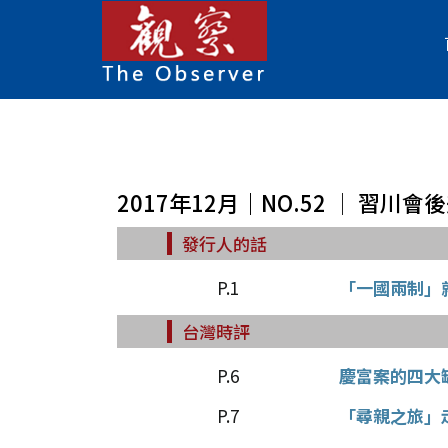
2017年12月｜NO.52 │ 習川
發行人的話
P.1
「一國兩制」
台灣時評
P.6
慶富案的四大
P.7
「尋親之旅」