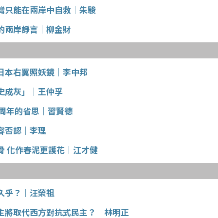
灣只能在兩岸中自救｜朱駿
的兩岸諍言｜柳金財
日本右翼照妖鏡｜李中邦
史成灰」｜王仲孚
0周年的省思｜習賢德
容否認｜李理
骨 化作春泥更護花｜江才健
久乎？｜汪榮祖
主將取代西方對抗式民主？｜林明正