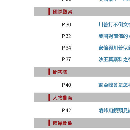
國際觀察
P.30
川普打不倒文
P.32
美國對南海的
P.34
安倍與川普似
P.37
沙王莫斯科之
問答集
P.40
東亞峰會是怎
人物側寫
P.42
凌峰用鏡頭見
兩岸關係