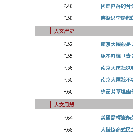
P.46
國際陷落的台
P.50
應深思李顯龍
人文歷史
P.52
南京大屠殺是
P.55
絕不可讓「青
P.56
南京大屠殺8
P.58
南京大屠殺不
P.60
綠茵芳草埋幽
人文思想
P.64
美國霸權豈能
P.68
大陸協商式民