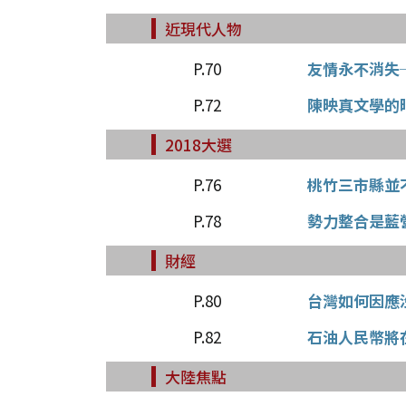
近現代人物
P.70
友情永不消失
P.72
陳映真文學的
2018大選
P.76
桃竹三市縣並
P.78
勢力整合是藍
財經
P.80
台灣如何因應
P.82
石油人民幣將
大陸焦點