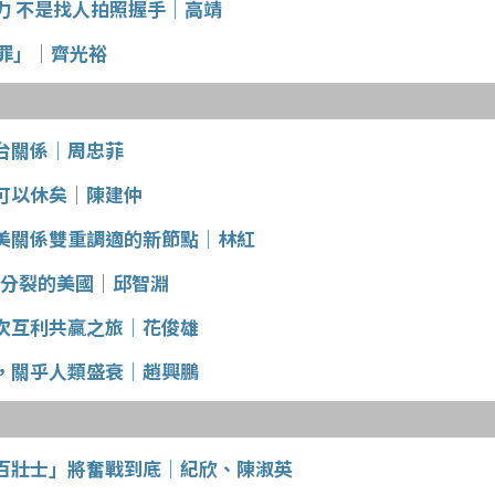
力 不是找人拍照握手｜高靖
利罪」｜齊光裕
台關係｜周忠菲
可以休矣｜陳建仲
美關係雙重調適的新節點｜林紅
.分裂的美國｜邱智淵
次互利共贏之旅｜花俊雄
，關乎人類盛衰｜趙興鵬
百壯士」將奮戰到底｜紀欣、陳淑英