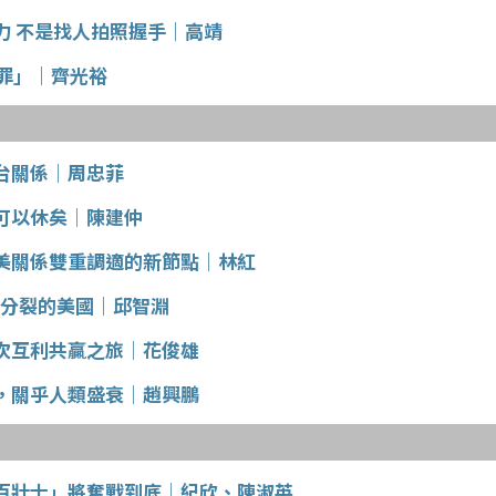
力 不是找人拍照握手｜高靖
利罪」｜齊光裕
台關係｜周忠菲
可以休矣｜陳建仲
美關係雙重調適的新節點｜林紅
.分裂的美國｜邱智淵
次互利共贏之旅｜花俊雄
，關乎人類盛衰｜趙興鵬
百壯士」將奮戰到底｜紀欣、陳淑英