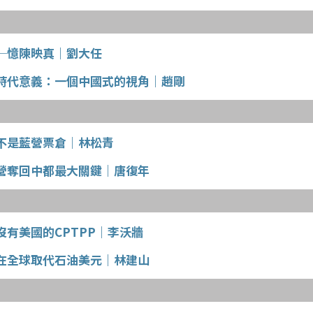
─憶陳映真｜劉大任
時代意義：一個中國式的視角｜趙剛
不是藍營票倉｜林松青
營奪回中都最大關鍵｜唐復年
沒有美國的CPTPP｜李沃牆
在全球取代石油美元｜林建山