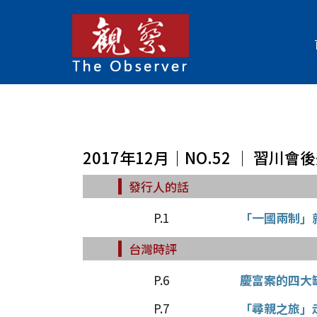
2017年12月｜NO.52 │ 習川
發行人的話
P.1
「一國兩制」
台灣時評
P.6
慶富案的四大
P.7
「尋親之旅」