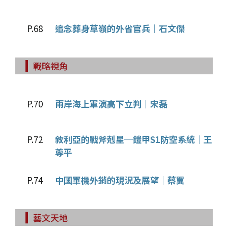
P.68
追念葬身草嶺的外省官兵│石文傑
戰略視角
P.70
兩岸海上軍演高下立判│宋磊
P.72
敘利亞的戰斧剋星─鎧甲S1防空系統│王
尊平
P.74
中國軍機外銷的現況及展望│蔡翼
藝文天地