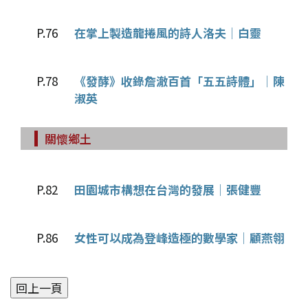
P.76
在掌上製造龍捲風的詩人洛夫│白靈
P.78
《發酵》收錄詹澈百首「五五詩體」│陳
淑英
關懷鄉土
P.82
田園城市構想在台灣的發展│張健豐
P.86
女性可以成為登峰造極的數學家│顧燕翎