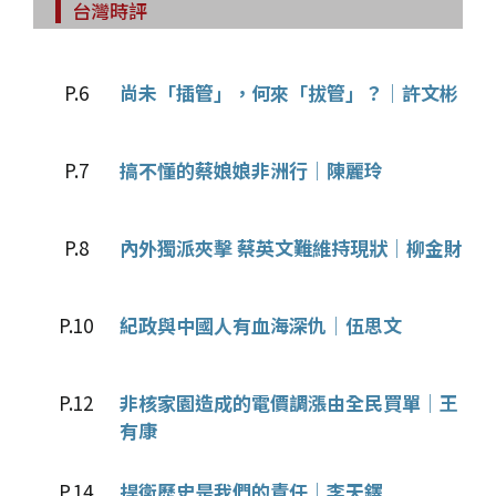
台灣時評
P.6
尚未「插管」，何來「拔管」？│許文彬
P.7
搞不懂的蔡娘娘非洲行│陳麗玲
P.8
內外獨派夾擊 蔡英文難維持現狀│柳金財
P.10
紀政與中國人有血海深仇│伍思文
P.12
非核家園造成的電價調漲由全民買單│王
有康
P.14
捍衛歷史是我們的責任│李天鐸