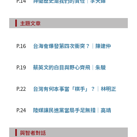
P.14
捍衛歷史是我們的責任│李天鐸
主題文章
P.16
台海會爆發第四次衝突？│陳建仲
P.19
蔡英文的白目與野心齊飛│朱駿
P.22
台灣有何本事當「棋手」？│林明正
P.24
陸媒讓民進黨當局手足無措│高靖
與智者對話