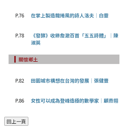
P.76
在掌上製造龍捲風的詩人洛夫│白靈
P.78
《發酵》收錄詹澈百首「五五詩體」│陳
淑英
關懷鄉土
P.82
田園城市構想在台灣的發展│張健豐
P.86
女性可以成為登峰造極的數學家│顧燕翎