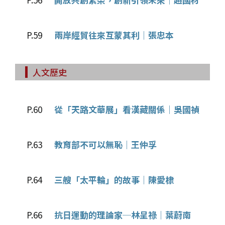
P.59
兩岸經貿往來互蒙其利│張忠本
人文歷史
P.60
從「天路文華展」看漢藏關係│吳國禎
P.63
教育部不可以無恥│王仲孚
P.64
三艘「太平輪」的故事│陳愛棣
P.66
抗日運動的理論家─林呈祿│葉蔚南