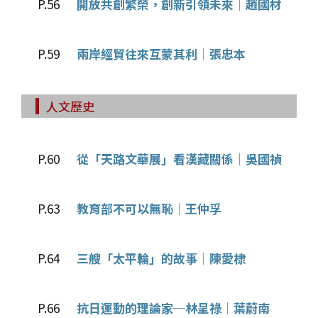
P.56
開放共創繁榮，創新引領未來│趙國材
P.59
兩岸經貿往來互蒙其利│張忠本
人文歷史
P.60
從「天路文華展」看漢藏關係│吳國禎
P.63
教育部不可以無恥│王仲孚
P.64
三艘「太平輪」的故事│陳愛棣
P.66
抗日運動的理論家─林呈祿│葉蔚南