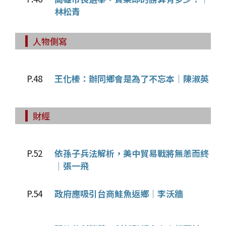
林松青
人物側寫
P.48
王化榛：辦同鄉會是為了不忘本│陳淑英
財經
P.52
依孫子兵法解析，美中貿易戰將無恙而終
│張一飛
P.54
政府應吸引台商鮭魚返鄉│李沃牆