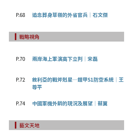
P.68
追念葬身草嶺的外省官兵│石文傑
戰略視角
P.70
兩岸海上軍演高下立判│宋磊
P.72
敘利亞的戰斧剋星─鎧甲S1防空系統│王
尊平
P.74
中國軍機外銷的現況及展望│蔡翼
藝文天地