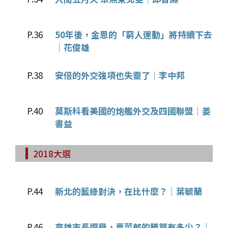
P.36
50年後，金恩的「窮人運動」將持續下去
│花俊雄
P.38
安倍的外交強項也失靈了│李中邦
P.40
莫斯科看美國的炮艦外交及四國聯盟│姜
書益
2018大選
P.44
新北的藍綠對決，在比什麼？│葉毓蘭
P.46
高雄市長選舉，賣菜郎的勝算有多少？│