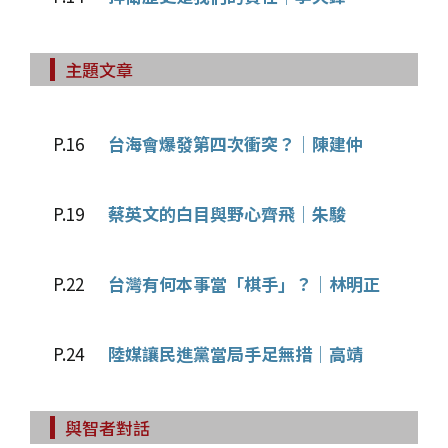
主題文章
P.16
台海會爆發第四次衝突？│陳建仲
P.19
蔡英文的白目與野心齊飛│朱駿
P.22
台灣有何本事當「棋手」？│林明正
P.24
陸媒讓民進黨當局手足無措│高靖
與智者對話