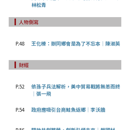
林松青
人物側寫
P.48
王化榛：辦同鄉會是為了不忘本│陳淑英
財經
P.52
依孫子兵法解析，美中貿易戰將無恙而終
│張一飛
P.54
政府應吸引台商鮭魚返鄉│李沃牆
P.56
開放共創繁榮，創新引領未來│趙國材