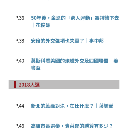
P.36
50年後，金恩的「窮人運動」將持續下去
│花俊雄
P.38
安倍的外交強項也失靈了│李中邦
P.40
莫斯科看美國的炮艦外交及四國聯盟│姜
書益
2018大選
P.44
新北的藍綠對決，在比什麼？│葉毓蘭
P.46
高雄市長選舉，賣菜郎的勝算有多少？│