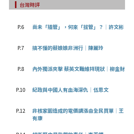
台灣時評
P.6
尚未「插管」，何來「拔管」？│許文彬
P.7
搞不懂的蔡娘娘非洲行│陳麗玲
P.8
內外獨派夾擊 蔡英文難維持現狀│柳金財
P.10
紀政與中國人有血海深仇│伍思文
P.12
非核家園造成的電價調漲由全民買單│王
有康