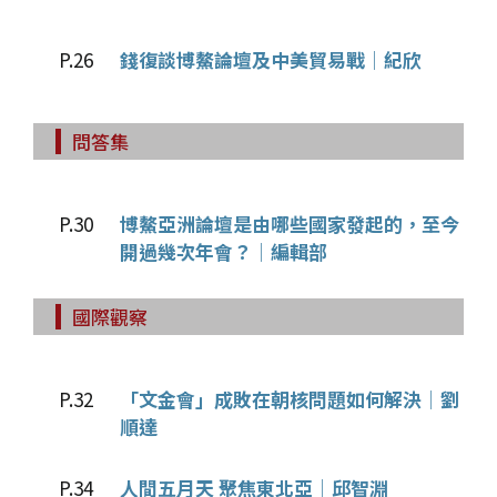
P.26
錢復談博鰲論壇及中美貿易戰│紀欣
問答集
P.30
博鰲亞洲論壇是由哪些國家發起的，至今
開過幾次年會？│編輯部
國際觀察
P.32
「文金會」成敗在朝核問題如何解決│劉
順達
P.34
人間五月天 聚焦東北亞│邱智淵