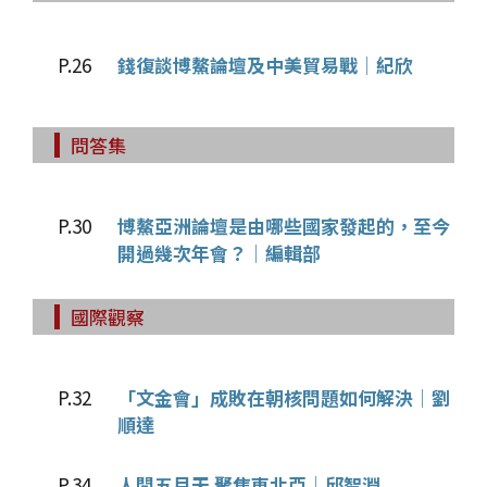
P.26
錢復談博鰲論壇及中美貿易戰│紀欣
問答集
P.30
博鰲亞洲論壇是由哪些國家發起的，至今
開過幾次年會？│編輯部
國際觀察
P.32
「文金會」成敗在朝核問題如何解決│劉
順達
P.34
人間五月天 聚焦東北亞│邱智淵