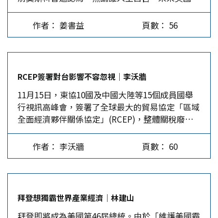
將採取對俄不利的政策，而且也不會放鬆對俄國經
無論是聽在文在寅或金正恩耳裡都非常愉悅，進而
濟制裁的力度，但在「北溪二號」天然氣管道的問
希望可繼續推動兩韓間的合作與交流。 面對美國
作者： 姜書益
頁數： 56
題上，雙方有可能妥協。此外，美國仍會加強對烏
的變天，南韓外交不得不面臨一項新的挑戰。11月
克蘭的軍事及經濟援助，以對抗俄羅斯的野心。
8日，南韓外交部長康京和匆忙訪問華盛頓，對外
美恐將加強對俄經濟制裁 莫斯科觀察家認為，拜
聲稱係應國務卿蓬佩奧的先前邀請，故作輕鬆姿
登上台會加強對俄羅斯的經濟制裁，而且可能增加
態，但實際上，是去拜訪民主黨可能入主白宮的政
RCEP簽署對台影響不容忽視｜李沃牆
一些新的制裁項目。目前美國經濟面臨近百年來的
治人物及布魯金斯研究院等，做好日後與拜登政府
11月15日，東協10國及中國大陸等15個成員國舉
最大危機，因此有可能犧牲他國利益來挽救本國經
的關係才是重點。…
行視訊高峰會，簽署了全球最大的貿易協定「區域
濟，其中當然包括俄羅斯。不少俄國政界人士認
全面經濟夥伴關係協定」(RCEP)，整體關稅廢除
為，由於俄羅斯已摸清川普的行為模式和路數，因
率高達91%，將對台灣的石化、紡織業造成較大衝
此多傾向支持川普連任，何況拜登在擔任歐巴馬副
擊，當局宜有因應對策。 東協(ASEAN)10國，以及
手期間，就主張對俄羅斯採取強硬政策。 俄羅斯
作者： 李沃牆
頁數： 60
日本、中國大陸、南韓、澳洲與紐西蘭等15國於11
全國商業總會駐美代表米金認為，如果拜登確定當
月15日舉行視訊高峰會，並簽署了全球最大的貿易
選，美國對俄政策將更為不利。以2019年俄美貿易
協定「區域全面經濟夥伴關係協定」(RCEP)，整
數字為例，儘管俄羅斯遭到美國制裁，但兩國貿易
體關稅廢除率高達91%，已接近跨太平洋夥伴全面
卻成長了4.9%，所以如果川普繼續連任，他的對
拜登想獨霸世界產業經濟｜林建山
進步協定(CPTPP)。這個涵蓋全球30%的GDP與貿
俄政策應該只會更友好，況且他不再受連任束縛，
拜登即將成為美國第46屆總統。由於「維護美國霸
易，也將是日本與大陸、南韓之間的第一個自由貿
對俄政策將更為成熟，俄美關係有改善的可能。