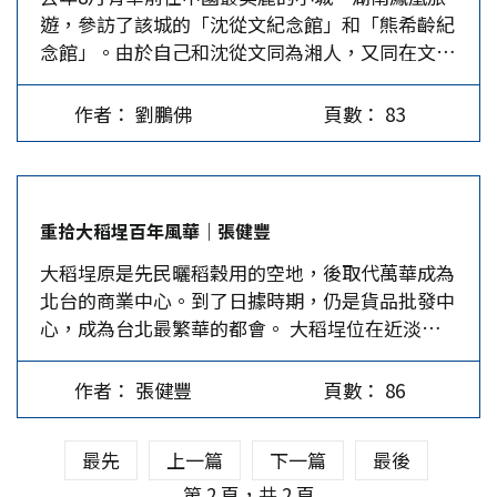
遊，參訪了該城的「沈從文紀念館」和「熊希齡紀
栗濱海的通霄小鎮，在這個偏鄉當了一輩子的小學
炸彈、火箭彈、油氣彈等為主，依照機身的設計，
念館」。由於自己和沈從文同為湘人，又同在文教
教師，課餘寫點文章，賺點稿費補貼家用，也能畫
F-5戰機於執行對地攻擊、近距離空戰時最能發揮
界工作，想到他能以小學畢業水準，憑著苦學成功
畫，彈奏樂器自娛，一如那個年代絕大多數的公教
作戰能力，雖然晚近美方有升級機身雷達來增加空
而到北京大學教書，並且差一點得到諾貝爾文學
人員，生活清苦，勉強度日。可是他的內心卻是苦
戰的距離與效能，但總體來說，F-5戰機仍以近
作者： 劉鵬佛
頁數： 83
獎，心中充滿欽佩之情。 多年前，曾擔任諾貝爾
悶的，懷才不遇，有志難伸，因而離群索居，追求
戰、對地攻擊、訓練等任務為主。…
文學獎評選人之一的瑞典籍馬悅然先生，不顧評獎
內心的世界。而文學就是他精神的撫慰，甚而是灰
會的慣例，特別將一段隱藏了數十年的秘密公開於
暗人生的救贖。 曾負責「文季」編務工作 1962
世。經過他的大力推薦，1987年，時年85歲的沈
年，七等生年方23歲，在「聯副」上發表了第一篇
重拾大稻埕百年風華｜張健豐
從文已兩次被提名為諾貝爾文學獎候選人，當時世
作品〈失業、撲克、炸魷魚〉。雖然只有3,000多
大稻埕原是先民曬稻穀用的空地，後取代萬華成為
界各國的沈從文研究專家和記者紛紛造訪，都說沈
字，且毫無故事情節，難以歸類為短篇小說或散
北台的商業中心。到了日據時期，仍是貨品批發中
從文將於次年獲獎。不巧的是，沈從文在1988年
文，卻因充滿了虛無和頹廢的基調，具有現代主義
心，成為台北最繁華的都會。 大稻埕位在近淡水
10月頒獎前的5月10日病逝，中國就此失去了原本
的隱晦精神，因而被視為現代小說的實驗之作，很
河濱一帶，今屬台北市大同區南段。2020年晚秋，
已到手的諾貝爾文學獎，也令喜愛沈從文作品的讀
快就受到同世代青年作家的注意，並援引為同一文
筆者進行一趟台北大稻埕之旅。其中最吸引筆者的
者深感造化弄人，徒留人間憾事。 沈從文生平事
學陣營的伙伴。…
作者： 張健豐
頁數： 86
就是超過百年歷史的老街─迪化街(一段)，這裡有
略 (一)早年歲月。沈從文原名岳煥，字崇文，據說
活躍的布料批發業、中藥行、南北貨行，還有精美
有一位軍法官看他寫舊體詩頗有「唐味」，而說他
最先
上一篇
下一篇
最後
的老建築和各種老行業等。 回顧1977年的都市計
「煥乎其有文」，因此改名「從文」。他也曾以
畫中，迪化街從原先約5公尺寬開拓為20公尺寬的
第 2 頁，共 2 頁
「窄而霉齋主人」等筆名寫過50本書。 沈從文生