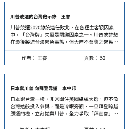
對手，採取遏制的政策，從貿易、科技、軍事、外
交、文化到意識形態均掀起對立，意圖遏制中國崛
川普敗選的台灣啟示錄｜王睿
起，確保美國的全球領導地位。影響之下，美中關
川普競選2020總統連任敗北，在各種主客觀因素
係呈現持續惡化的趨勢，尤其是在新冠肺炎疫情爆
中，「台灣牌」失靈是關鍵因素之一。川普或許想
發後，川普為了個人競選連任，刻意將疫情責任甩
在最後製造台海緊急事態，但大陸不會隨之起舞。
鍋給中國，並加大對中國的批評與遏制，讓兩國關
美台勾連敗於新冠病毒 今年1月中國大陸境內爆發
係雪上加霜。 在美台關係部分，川普為了遏制中
新冠疫情，在貿易戰和科技戰效果有限的狀態下，
國，在印太地區推動「自由開放的印太戰略」，刻
作者： 王睿
頁數： 50
川普原暗爽「天佑美國」！同時，台北在防疫反中
意拉攏台灣。美國國會也扮演推波助瀾的角色，通
的宣傳上又與他同調，並有莫測高深的防疫數據可
過一系列友台法案，川普也照單全收，加大對台灣
供支撐，這就讓川普藉疫打中的盤算更有底氣，更
在外交、軍事及經貿方面的支持，增加對台軍售的
加願意軍售台灣。 然而，中國模式的抗疫阻擊戰
金額與武器性能；最近半年又接連派遣高階官員到
日本棄川普 向拜登靠攏｜李中邦
震驚世界！截至11月24日，美國有25.7萬多人死於
台灣訪問，讓美台關係的友好程度大幅增加。 兩
日本跟台灣一樣，非常關注美國總統大選，但不像
新冠肺炎，是大陸死亡人數的55倍；更有1200萬
岸關係則是每況愈下，自蔡英文2016年當選總統
台灣這般投入參與，而是冷眼旁觀，一旦拜登跨越
多人確診，是大陸感染人數的139倍。儘管台北死
後，因拒不承認「九二共識」，兩岸關係本就倒
勝選門檻，立刻拋棄川普，全力爭取「拜菅會」、
忠川普，不斷攻訐大陸和世衛組織的防疫數據和作
退，川普拉攏台灣更讓採取「親美反中」策略的蔡
布建「拜登人脈」，以鞏固美日同盟新關係。 美
為，無奈宣傳不敵事實，杯水難救車薪。 更窘的
英文政府獲得支撐，加速倒向美國，並在亞太地區
國11月3日舉行了堪稱史上最醜陋、混亂，卻全球
是，台灣的防疫成績還比不上人口更多而近在咫尺
扮演反中的先鋒，使得兩岸關係更加惡化。大陸的