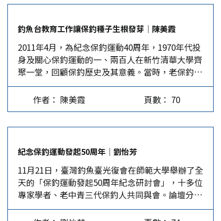
夠在知識青年之間鼓動人心，蔚為風潮、發為運
的財源。 附表可發現，長照基金來源主要包括以
動，主要的動力當然是愛國主義。不過「愛國」從
下四類(1)菸酒稅撥入長照基金，(2)遺產稅撥入長
釣魚台教育工作讓保釣種子生根發芽｜陳美霞
來不是一個簡單、自明的概念；當下面對的客觀形
照基金，(3)贈與稅撥入長照基金，(4)健康福利
2011年4月，為紀念保釣運動40周年，1970年代投
勢愈是複雜，愈會逼迫每個人自行尋找「愛國」的
捐。…
身及關心保釣運動的一、兩百人在新竹清華大學齊
具體內容。 1970釣運面對的時代形勢 1960年代到
聚一堂，回顧保釣歷史及其意義。當時，老保釣們
70年代之初的台灣，已經出現了求變的跡象，來台
反思保釣運動的傳承及影響時，顯露些許遺憾與焦
20年的反共抗俄舊民國體制已經失去了年輕世代的
慮。例如，林孝信認為相較於五四運動，海外保釣
信任。在西方世界，美蘇對峙的冷戰秩序正受到嬰
作者： 陳美霞
頁數： 70
運動因為不在自己的土地上發生，所以貢獻較少；
兒潮世代的挑戰，反戰、民權運動，以及性別解放
劉源俊說海外保釣運動無法成為台灣的文化運動，
的潮流方興未艾。中國在文革的混亂中情況曖昧不
因為它沒有根據地；錢永祥也認為保釣運動遭到歷
明，外界並不瞭解中國共產主義革命面臨的問題，
史斷層。 如今保釣運動已邁入50周年之際，我們
不過也正是因此，反而獲得不少人寄以希望。這個
紀念保釣運動發起50周年｜劉怡芳
這一群認同保釣、且認為台灣社會迫切需要汲取保
希望並沒有維持很久，隨著文革的崩潰也就必須另
11月21日，臺灣釣魚臺光復會在師範大學舉辦了全
釣歷史及精神的人，持續關注、思索老保釣10年前
起爐灶。無論如何，70年代釣運爆發的時刻，正是
天的「保釣運動發起50周年紀念研討會」，十多位
所憂慮的斷層問題，並願在此提出：唯有讓保釣種
西方、中國及台灣島內舊時代走向結束，新的秩序
專家學者、老中青三代保釣人共同與會。論壇分為
子在台灣社會生根發芽，保釣方能傳承與永續發
尚未浮現的一個轉折點。 在那個時候，「愛國」
「崢嶸歲月－1970年代的保釣運動」、「風雲再起
展；我們也進一步主張：在台灣社會推動持久的釣
往往只能是一種追求國家變好的善意願望；日後發
－1990年代後的的保釣運動」、「展望未來－保釣
魚台教育，方能讓保釣種子在台灣生根發芽。 身
展的方向幾乎無法預料。保釣世代的生命路徑如此