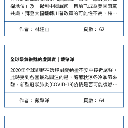
權地位」及「遏制中國崛起」目前已成為美國兩黨
易架構，備受全球矚目。而台灣目前的自由貿易覆
俄經紀人聯盟資策分析中心主任卡爾普寧表示，如
共識，拜登大幅翻轉川普政策的可能性不高，特別
蓋率僅9.69%，遠低於日韓及新加坡等國；台灣未
果拜登贏得選舉，美國政府會優先處理的兩件事，
是美中科技戰及製造業的爭霸仍將繼續往前推進，
積極參與區域經濟整合，對外貿易關稅無競爭優
第一是通過一項新政策刺激美國經濟成長；其次是
而且拜登可能擁有比川普更為強勢的「美國獨霸領
勢。而且，RCEP的大部分成員國與台灣貿易關係
改善美中貿易關係，此舉對俄羅斯經濟發展必將產
作者： 林建山
頁數： 62
導世界產業經濟夢」。 美中科技戰爭仍將持續 自
密切，生效後將影響台灣對外貿易。 RECP 談判8
生有利影響。不過，很多俄觀察家並不認同此看
2018年底開始，川普就已下令美國政府卯足全力瞄
年終於達標 區域性經濟合作是指區域內兩個或兩
法，他們認為美國民主及共和兩黨現已形成共識，
準中國科技巨頭，從手機製造商華為到騰訊、微
個以上的國家，為了維護彼此的經濟和政治利益，
未來仍將對中國採取強硬政策。況且拜登已公開表
信，再到視頻分享應用的字節跳動TikTok，無一
實現專業化分工、貿易自由化、取消歧視待遇及貿
示，美國將與歐盟合作共同對抗中國，特別是加強
全球景氣復甦的虛與實｜戴肇洋
放過，使世界兩大經濟強權之間的關係，特別在大
易的數量限制、非關稅壁壘所共同組成的區域性經
跨大西洋聯盟的合作，因此拜登對北京的政策和作
2020年全球即將在環境劇變動盪不安中接近尾聲，
選前越發惡化。2020年8月初，川普甚至以「脫鉤
濟團體，這已是全球發展的趨勢。…
法，恐較川普更具殺傷力。…
此時受到各國最為關注的是，隨著秋涼冬冷季節來
中國」，威脅禁止美中科技公司進行任何交易。
臨，新型冠狀肺炎(COVID-19)疫情是否可能復燃，
川普打從一開始就放棄自由市場、貿易等共和黨的
進而再度衝擊正在復甦的全球景氣。 今年3月疫情
傳統目標，竟獲得共和黨人的支持；而民主黨的拜
引發肆虐全球以來，人心攪動，滄海橫流，各國政
登在也跟著抨擊：「與中國的經濟貿易戰爭，不公
作者： 戴肇洋
頁數： 64
府無不期待早日將結束傷口的加以燒烙，進而打開
平貿易與關稅實質傷害了美國的企業和消費者」，
更明朗的全球經濟新局。 10月13日，「國際貨幣
相信他就任總統後對中國會繼續採取強硬姿態。
基金」(IMF)公布「世界經濟展望」報告指出，雖
拜登當選總統時就宣稱，美中貿易可以回復2018年
全球疫情迄今持續蔓延，但稍早之前，由於部分國
以前的往來常態，但科技戰及製造業強權爭霸的問