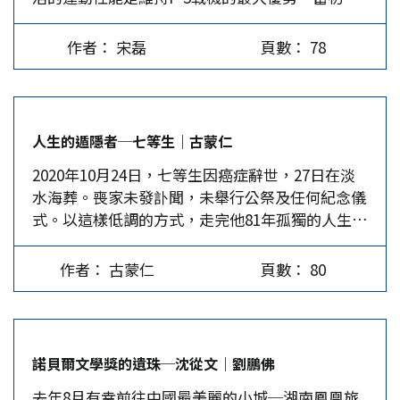
設計重點，以好維修、造價便宜為方向，至今仍在
標。 同時，北韓也展示最新的北極星4型潛射型彈
第一場論壇，首先回顧70年代的保釣運動，由劉源
潮也就在這個國際狂飆中發展孕育出來。同時，反
部分國家服役。 F-5基本性能概要 F-5戰機最早由
道飛彈，改為半圓形貨艙罩，和先前的北極星1/2
俊主持，與談人有保釣發起人胡卜凱、清華大學電
抗帝國主義宰制、爭取民族獨立與民主政治發展的
作者： 宋磊
頁數： 78
美國諾斯洛普公司所開發，最初的設計目標為成本
型彈尖不同。北極星3/4型半圓形整流罩的容量增
機系榮譽教授李雅明、中研院人社中心研究員錢永
浪潮也席捲第三世界國家。美、歐各地的台灣留學
低廉、維修便宜，因此受到數十個國家/地區歡
大，估計可裝填更多顆分導彈頭，將由新型彈道飛
祥。美國的劉虛心、北京的吳國禎教授則以語音、
生深受影響。…
迎，也是美國政府早年軍援盟國的重要裝備。因一
彈潛艇攜帶發射。據南韓軍方估計，該型潛艇至少
視頻參會。 胡卜凱及李雅明均指出，釣魚台主權
架F-5的造價僅75.6萬美元，成為冷戰時期親美國
能裝填3具彈道飛彈發射筒和多枚輕/重型魚雷，戰
問題是兩岸、日本與美國四方之間的角力，大陸自
人生的遁隱者─七等生｜古蒙仁
家採購的機型，也成為自由世界空軍的標準配備。
力驚人。 此外，北韓還展出新型單兵裝備、防空
2012年後態度趨於強硬，主要是因為GDP超越了
2020年10月24日，七等生因癌症辭世，27日在淡
型號分為A、B、E、F等構型，台灣所使用的型號
飛彈系統、新型主戰車(MBT)、自走榴砲車、中/
日本，實力增強不少，我們在釣魚台問題上不必像
水海葬。喪家未發訃聞，未舉行公祭及任何紀念儀
為F-5E/F、RF-5戰機，部署於台東志航基地，其
長程火箭砲車等武器。據信，中、俄兩國除了檯面
70年代那麼委屈；未來10年大陸的GDP會超越美
式。以這樣低調的方式，走完他81年孤獨的人生，
中後者為「偵照機」。 大致上，F-5機身總長約15
下金援北韓之外，也擴大軍事技術交流合作。因
國，外交上會出現嶄新的局面。錢永祥則表示，當
也為他一生扮演的「遁隱者」的角色，做了最忠
公尺、寬約8公尺，發動機以奇異公司的J85-GE-
此，北韓的軍事設備更新速度之快，讓許多專家跌
年保釣運動喚醒了台灣新世代的社會參與，有開路
實、貼切的詮釋。 自從2003年七等生宣布封筆，
21渦輪噴射引擎為主，兩具發動機最大後燃推力約
破眼鏡。（請參附表）…
的效用，年輕一代應繼續關注釣魚台所牽涉的漁民
作者： 古蒙仁
頁數： 80
淡出文壇後，確實從此銷聲匿跡。17年後，他的名
為9,800磅，作戰半徑約220公里，最大航程可達
生計。…
字再度在媒體出現，卻是辭世的消息，在文學界掀
3,700公里，整架飛機共有7個武器掛點。 一般而
起了一陣漣漪。媒體大幅報導，「臉書」社群上充
言，F-5戰機最大能掛載3個副油箱來增加飛行距
滿了各種追思、懷念他的文章，讓人不禁喟嘆，又
離，單座戰機的機首以裝載2門20mm的M39A2機
諾貝爾文學獎的遺珠─沈從文｜劉鵬佛
一顆文學巨星隕落，以及一個文學世代的消失。
砲為主，共攜帶1280發子彈，雙座機則將其拆除。
去年8月有幸前往中國最美麗的小城─湖南鳳凰旅
從世俗的觀點來看，他的一生平淡無奇，出生在苗
機翼兩端以掛載空對空飛彈為主，其餘的掛彈點以