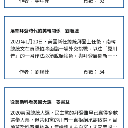
作者： 李中邦
頁數： 52
矚目的總統大選。亞洲的關注度較歐洲有過之而無
的福建，且至今仍有些國家不相信台灣的防疫成
軍機艦接連繞台巡弋或穿越海峽中線對台施壓，兩
不及，其中又以日本、台灣為最，不過兩者的表現
績，而具體表現在對台海兩岸的差別待遇，例如新
岸的軍事緊張情勢升高，成為自1996年台海危機以
天壤之別。 台灣當局事前用軍購、開放進口萊豬
加坡和日本。川普吹大台灣防疫成績，既沒嚇到中
來最惡劣的狀態。…
等力挺川普，引起《華盛頓郵報》質疑；獨派媒體
國大陸，也沒讓自己倖免於疫。…
展望拜登時代的美韓關係｜劉順達
參與傳播拜登兒子的醜聞；開票期間更有「川粉」
2021年1月20日，美國新任總統拜登上任後，南韓
搖旗吶喊，乃至洗板AIT網站，鬧得沸沸揚揚。而
總統文在寅恐怕將面臨一場外交挑戰。以往「靠川
日本則剛好相反，官方、朝野政黨始終沒有議論，
普」的一番作法必須脫胎換骨，與拜登展開新一輪
媒體固有大篇幅報導、評論，但皆屬陳述事實，絕
外交戰爭，預料將遭遇「山重山」障礙。 美國變
無「川粉」或「拜粉」說三道四，全都冷眼旁觀，
天南韓面臨新挑戰 美國大選前，文在寅表面上保
伺機而發。 日媒發洩對川普的怨氣 雖然川普當政
作者： 劉順達
頁數： 54
持中立，但韓國人都知道，他心裡暗自支持川普連
四年間，與前日相安倍狀似哥倆好，安倍可說是全
任。因為，畢竟文在寅執政近四年期間與川普的交
球領導人中唯一川普還稍微肯聽其講話的人，但川
往已經「得心應手」，諸如居間促成在新加坡的第
普對日本的施壓不曾客氣或手軟，強迫雙邊貿易談
一次「川金會」等，讓北韓國務委員長金正恩暫且
判，敲開日本農產品、肉品市場，而日本幾乎一無
從莫斯科看美國大選｜姜書益
放下手邊的核試。 尤其，川普在競選連任期間，
所獲；川普屢次要脅日本要多負擔駐日美軍軍費；
2020美國總統大選，民主黨的拜登雖早已贏得多數
向美國選民自豪地說，因為他的努力，阻止了金正
對日本部分鋼鐵、鋁製品課徵追加關稅。安倍政府
選舉人票，但共和黨的川普一直拒絕承認敗選。目
恩再次虎視眈眈，美國人的生命與財產得以保住，
都只能忍氣吞聲，少輸為贏；根本不敢置喙川普的
前莫斯科普遍認為，無論誰入主白宮，未來美國都
連任後將立即展開與金正恩的對話。當然，這番話
「單邊主義」。…