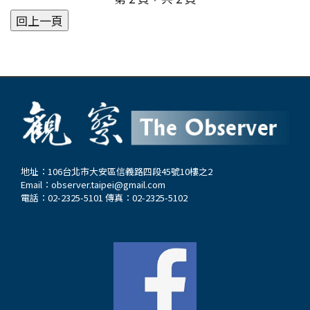
大道，讓迪化街原有的歷史意義和獨特的建築、商
在湖南省鳳凰縣（舊稱鎮簞城）的軍人世家，祖父
業活動蕩然無存。所幸當時藉由大眾傳播報導及民
沈宏富是漢人，曾參加曾國藩領導的湘軍，升官至
間團體的鼓吹，引發社會各界的矚目，才維持舊有
貴州提督，為沈家留下家產和地位。父親沈宗嗣是
的景觀和傳統的交易型態。筆者從此，重拾其風
中級軍官，曾參加辛亥革命。母親黃英是苗人土家
華。 清代街肆的發展 迪化街是光復後的改稱。迪
族，讀過醫學書籍，頗有文化水平，對沈從文影響
化街一段在清代是由中街、南街、尾街（中北街、
較大。外祖父黃河清是清朝貢生，曾辦理鳳凰第一
普願街和杜厝街的總稱）所構成，它的興起和大稻
所郵局和照相館，舅舅黃鏡銘曾到北京幫熊希齡總
埕的發展息息相關。清咸豐元年(1851)，由林藍田
理管理房產。沈從文在家中男兒排行第二，又稱
建起最早的三間店（即今迪化街154、156、158
「二哥」。…
號），店號「林益順」，從事與大陸之間的貿易。
地址：106台北市大安區信義路四段45號10樓之2
Email：
observer.taipei@gmail.com
兩年後，艋舺（今萬華）地區的泉州同安人，在大
電話：02-2325-5101 傳真：02-2325-5102
規模移民械鬥中失敗，由廈郊郊商林右藻帶領輾轉
來到大稻埕。林右藻和兄弟們很快就在林藍田的店
舖對面建起「復振」、「復源」和「復興」三間店
鋪，在今歸綏街和民生西路間形成第一條市街─中
街。林益順商號的買賣也開始擴大，輸出米、糖、
茶和樟腦等，成為當時有名的大商號。…