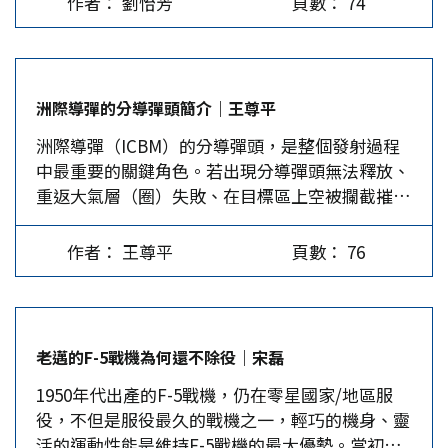
作者： 劉怡芳
頁數： 74
運動的延續」三部分，並邀請到馬英九做專題演
為「釣魚台教育協會」（下稱協會）的理事長，為
多樣，如此向各個方向擴散，其實反映了一個轉折
講。 開幕式在上午9點準時開始，本會理事長劉源
了讓保釣種子在台灣社會生根發芽，過去多年來，
時代的不確定性。這種不確定性，我自己覺得是一
俊首先表示，1970年美國留學生參加保釣最主要的
在台灣各地推動釣魚台教育工作；我將敘述協會如
種幸運，但也必須承認，不確定的情況要求當事人
理由是，釣魚台是美日霸權的贓物，必須歸還原主
何與台灣漁民合作推動教育工作，使得釣魚台教育
自己做更多的摸索與選擇，也會為難、折磨人的。
洲際導彈的分導彈頭簡介｜王尊平
中國，這一個理性訴求50年來沒有改變。來賓新黨
內容更鮮活、更吸引人，讓保釣更有生命力、與台
…
洲際導彈（ICBM）的分導彈頭，是整個發射過程
榮譽黨主席郁慕明強調「固有疆域，一寸都不能
灣草根社會的連結更密切。最後，我將簡述民間保
中最重要的關鍵角色。若出現分導彈頭無法釋放、
少，這是我們的任務。」釣魚台教育協會理事長陳
釣團體正在推動的保釣50周年紀念活動內涵，這些
重返大氣層（圈）失敗、在目標區上空被攔截摧
美霞表示，該會將在2021年4月舉辦50周年紀念研
活動是釣魚台教育工作的一環。 1970年海外保釣
毀、微型化核彈頭無法引爆等問題，都將是白忙一
討會及「保釣討海護漁大遊行」。高志雲、陳讚煌
運動背景 1960年代是國際狂飆的年代、是社會大
場。因此，分導彈頭的研發一直是核武強國的重
二位老保釣則以語音方式致詞。 前總統馬英九接
變革的年代、是理想主義高漲的年代：反資本主
作者： 王尊平
頁數： 76
心。其中，微型化核彈頭的體積愈小、爆炸威力
著發表「釣魚台風雲50年─從馬同學到馬總統」的
義、反越戰、反任何形式的戰爭、反菁英主義；
（TNT）愈強，則愈能提升分導彈頭的效能。 北
專題演講。他指出，雖然《台日漁業協議》解決了
1966年中國大陸展開了文化大革命，推動與資本主
韓勞動黨夜間閱兵 2020年10月10日，北韓勞動黨
部分釣魚台列嶼的爭端，但無論是主權或漁權問
義截然不同的世界觀、價值觀與歷史觀，深刻影響
創立75週年夜間閱兵，展示新型洲際導彈發射車。
題，政府都不能僅抗議而無交涉行動，以免被視為
了西方年輕一代，法國1968年5月發生「五月風
老邁的F-5戰機為何還不除役｜宋磊
該型11軸22輪發射車，是目前全球最大型的發射
放棄主權。對於當前的兩岸形勢，他也意有所指地
暴」的學生運動（或被稱為「法國的文化大革
1950年代出產的F-5戰機，仍在零星國家/地區服
車。據媒體報導，新型洲際導彈的長度較火星15型
表示：「我當了八年總統，保障了東海、南海、台
命」），美國的學生運動也遍地烽火，年輕人奉行
役，不但是服役最久的戰機之一，輕巧的機身、靈
增加1~2m，燃料艙容量增加，估計最大射程為
海三海和平。總統的職責不是告訴人民，『台灣可
與父母截然不同的價值觀，反體制的嬉皮運動、少
活的運動性能是維持F-5戰機的最大優勢。當初的
13,000km。若從北韓發射，可攻擊美國全境的目
以撐多久』，而是要保衛人民遠離戰爭。」 上午
數民族民權運動、婦女運動皆風起雲湧。新左派思