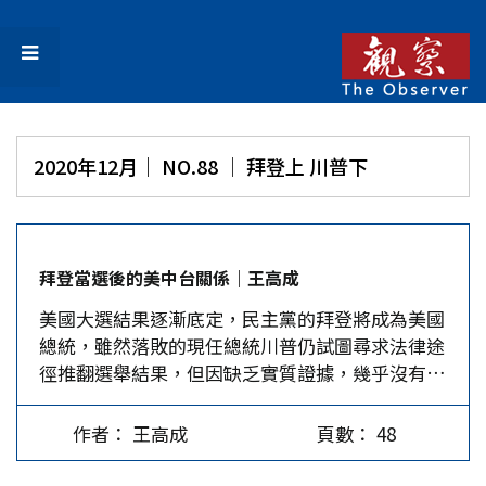
2020年12月｜ NO.88 │ 拜登上 川普下
拜登當選後的美中台關係｜王高成
美國大選結果逐漸底定，民主黨的拜登將成為美國
總統，雖然落敗的現任總統川普仍試圖尋求法律途
徑推翻選舉結果，但因缺乏實質證據，幾乎沒有成
功的可能性，美國將進入拜登主政的時代，也將影
響未來美中台關係的發展。 川普任內美中關係惡
作者： 王高成
頁數： 48
化 美中台關係在過去四年川普任內產生極大的變
化。川普高倡「美國優先」，將中國當作戰略競爭