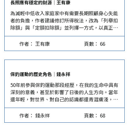
長照應有穩定的財源｜王有康
家因疫情略為緩和而採取適度解封，讓全球景氣帶
題，或許不會再像「川普典範」那麼波詭雲譎幻
為減輕中低收入家庭家中有需要長期照顧身心失能
來若干喘氣之空間，將2020年全球經濟成長，從6
動，但會以「智慧財產權屬規則」來對付中國。尤
者的負擔，作者建議修訂所得稅法，改為「列舉扣
月所預估的衰退5.2%，審慎修正至萎縮4.4%。 全
其，拜登必然不願中國軍方使用任何美國製造的技
除額」與「定額扣除額」並列擇一方式，以真正落
球景氣動向眾說紛紜 不過，許多學者專家指出，
術硬體與軟體。…
實租稅公平。 根據國發會統計，台灣已於2018年
雖過去兩季中國經濟領先全球各國，持續呈現正向
成為高齡社會，65歲以上老年人口占總人口比率首
成長，但美國及其他國家經濟至少至2022年時，始
作者： 王有康
頁數： 66
度達到世衛組織「高齡社會」14%的標準。2020年
能恢復到疫情之前的產出水準。無獨有偶，11月12
台灣老人占總人口的比率為16%，預估將於2025年
日美、歐、英央行總裁於線上論壇中再度示警，入
超過20%，成為超高齡社會，到了2040年將上升至
秋之後，許多國家疫情復燃轉為嚴峻，擔憂疫情可
30.2%，相當於每三個人中就有一位是65歲以上的
能帶來更嚴重的衝擊。此讓全球景氣是否逐漸好
保釣運動的歷史角色｜錢永祥
老人。 長照財源恐將愈來愈少 老年人口占總人口
轉，呈現眾說紛紜。…
50年前參與保釣運動那段經歷，在我的生命中具有
的比重愈來愈高，是各國政府必須正視的社會福利
深刻的意義，甚至於影響了日後的人生方向。當年
問題。2017年立法部門為了籌措「長照服務法」的
還年輕，對世界、對自己的認識都還青澀膚淺，但
財源，特別修法將遺產稅與贈與稅的最高稅率由
因此那段驚濤駭浪也就格外銘心難忘。50年後我已
10%調高到20%。同年，政府再將菸品的應課稅
進入生命的末期，回顧那段「崢嶸歲月」，心裡的
額，由每千支590元調高到每千支1,590元，換算成
作者： 錢永祥
頁數： 68
感受相當複雜，自豪與遺憾兼有之，很難簡單地整
零售菸，每包菸消費者必須多付擔20元的「菸
理出頭緒而形諸筆墨。 當年保衛釣魚台之所以能
稅」，以上增加的財源就是用來作為政府長照基金