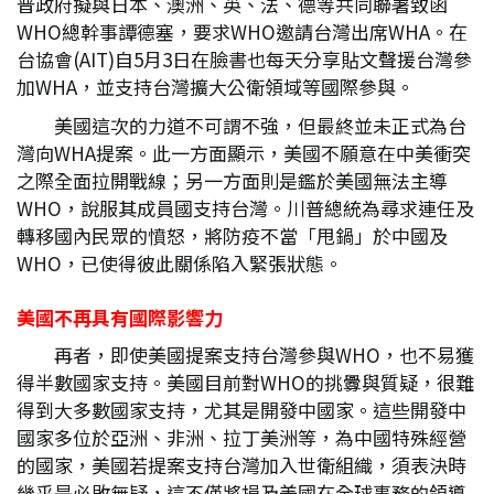
普政府擬與日本、澳洲、英、法、德等共同聯署致函
WHO總幹事譚德塞，要求WHO邀請台灣出席WHA。在
台協會(AIT)自5月3日在臉書也每天分享貼文聲援台灣參
加WHA，並支持台灣擴大公衛領域等國際參與。
美國這次的力道不可謂不強，但最終並未正式為台
灣向WHA提案。此一方面顯示，美國不願意在中美衝突
之際全面拉開戰線；另一方面則是鑑於美國無法主導
WHO，說服其成員國支持台灣。川普總統為尋求連任及
轉移國內民眾的憤怒，將防疫不當「甩鍋」於中國及
WHO，已使得彼此關係陷入緊張狀態。
美國不再具有國際影響力
再者，即使美國提案支持台灣參與WHO，也不易獲
得半數國家支持。美國目前對WHO的挑釁與質疑，很難
得到大多數國家支持，尤其是開發中國家。這些開發中
國家多位於亞洲、非洲、拉丁美洲等，為中國特殊經營
的國家，美國若提案支持台灣加入世衛組織，須表決時
幾乎是必敗無疑，這不僅將損及美國在全球事務的領導