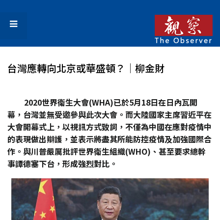
台灣應轉向北京或華盛頓？│柳金財
2020
世界衛生大會(WHA)
已於5
月18
日在日內瓦開
幕，台灣並無受邀參與此次大會。而大陸國家主席習近平在
大會開幕式上，以視訊方式致詞，不僅為中國在應對疫情中
的表現做出辯護，並表示將盡其所能防控疫情及加強國際合
作。與川普嚴厲批評世界衛生組織(WHO)
、甚至要求總幹
事譚德塞下台，形成強烈對比。