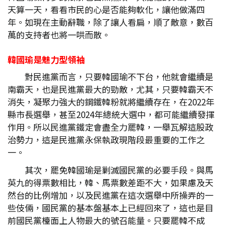
天算一天，看看市民的心是否能夠軟化，讓他做滿四
年。如現在主動辭職，除了讓人看扁，順了敵意，數百
萬的支持者也將一哄而散。
韓國瑜是魅力型領袖
對民進黨而言，只要韓國瑜不下台，他就會繼續是
南霸天，也是民進黨最大的勁敵，尤其，只要韓霸天不
消失，凝聚力強大的鋼鐵韓粉就將繼續存在，在2022年
縣市長選舉，甚至2024年總統大選中，都可能繼續發揮
作用。所以民進黨鐵定會盡全力罷韓，一舉瓦解這股政
治勢力，這是民進黨永保執政現階段最重要的工作之
一。
其次，罷免韓國瑜是剿滅國民黨的必要手段。與馬
英九的得票數相比，韓、馬票數差距不大，如果慮及天
然台的比例增加，以及民進黨在這次選舉中所操弄的一
些伎倆，國民黨的基本盤基本上已經回來了，這也是目
前國民黨檯面上人物最大的號召能量。只要罷韓不成