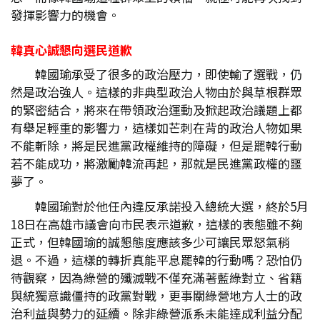
發揮影響力的機會。
韓真心誠懇向選民道歉
韓國瑜承受了很多的政治壓力，即使輸了選戰，仍
然是政治強人。這樣的非典型政治人物由於與草根群眾
的緊密結合，將來在帶領政治運動及掀起政治議題上都
有舉足輕重的影響力，這樣如芒刺在背的政治人物如果
不能斬除，將是民進黨政權維持的障礙，但是罷韓行動
若不能成功，將激勵韓流再起，那就是民進黨政權的噩
夢了。
韓國瑜對於他任內違反承諾投入總統大選，終於5月
18日在高雄市議會向市民表示道歉，這樣的表態雖不夠
正式，但韓國瑜的誠懇態度應該多少可讓民眾怒氣稍
退。不過，這樣的轉折真能平息罷韓的行動嗎？恐怕仍
待觀察，因為綠營的殲滅戰不僅充滿著藍綠對立、省籍
與統獨意識僵持的政黨對戰，更事關綠營地方人士的政
治利益與勢力的延續。除非綠營派系未能達成利益分配