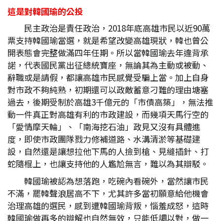
這是對韓國瑜的公投
民主政治是責任政治，2018年底高雄市民以近90萬
票支持韓國瑜當選，就是希望改變高雄現狀，韓也曾公
開表態會完整做滿四年任期。所以當韓國瑜去年違背承
諾，代表國民黨出征總統寶座，無論其為主動或被動、
辭職或是請假，都讓高雄市民感覺受騙上當。加上自身
對市政不夠純熟，初期還可以政敵蓄意刁難的理由塘塞
過去，後期受制於高雄3千億元的「市債高築」，無法推
動一件真正對高雄有利的市政建設，而幾項天馬行空的
「愛情摩天輪」、「南海挖石油」政見又沒有具體進
度，即使市政團隊戮力修補道路、水溝清淤等基礎建
設，自然還是讓想拉他下馬的人撿到槍、見縫插針、打
蛇隨棍上，也讓支持他的人尷尬無言，難以為其辯駁。
韓國瑜被認為想落跑，吃碗內看碗外，當然讓市民
不滿，罷韓聲浪居高不下，尤其許多當初願意給他機會
治理高雄的選民，感到遭韓國瑜背叛，惱羞成怒，這時
韓國瑜做再多的辯解也自然無效，只能低調以對，做一