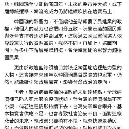
功，韓國瑜至少能做滿四年，未來的縣市長大選，或下
屆總統選舉，韓流的威力仍將繼續吹拂在這寶島上。
韓國瑜的影響力，不僅讓他差點顛覆了民進黨的政
權，他個人的魅力也曾把四分五散、阮囊羞澀的國民黨
與泛藍支持者逐步整合回來，這與過去國民黨候選人依
靠政黨與行政資源當選，截然不同。再加上，選戰期
間，許多中下階層民眾相挺，曾使韓國瑜的影響力超過
國民黨。
更由於政壇藍綠領袖目前缺乏韓國瑜這種魅力型的
人物，這會讓未來幾年以韓國瑜馬首是瞻的韓家軍，仍
然可能繼續引領政壇風雲，影響台灣政治的走向。
再者，新冠病毒疫情的擴散尚未到達終點，全球經
濟卻已陷入死水般的停滯狀態，對台灣的經濟衝擊不可
小覷。倘若這種情形持續下去，台灣失業率會攀升，基
本物資會供應不足，也會導致社會治安不良。面對這樣
悲苦的未來，執政黨只要稍有不慎，就會快速累積民
怨，而像韓國瑜這種群眾型的領袖，就極可能再次找到