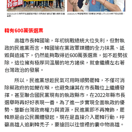
韓有600
萬張選票
高雄市長韓國瑜，年初挑戰總統大位失利，但對執
政的民進黨而言，韓國瑜在黨政軍媒體的全力抹黑、詆
毀與造謠下，仍然能夠取得近600萬張選票，如不趁勢拔
除，這位擁有極厚同溫層的地方諸侯，就會繼續左右著
台灣政治的發展。
所以，民進黨想趁民氣可用時順勢罷韓，不僅可消
除蔡政府的如鯁在喉，也避免讓其在市長職位上繼續發
揮，甚至聯合國民黨現有的執政縣市，在2022年縣市長
選舉時再好好表現一番。為了進一步實現全面執政的優
勢、壟斷台灣政商權力與資源，民進黨即不再掩飾，罷
韓原是由公民團體發起，現在是直接介入罷韓行動，呼
籲高雄人追剿韓禿子，要搶回以往懷裡的囊中物高雄。