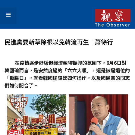
民進黨要斬草除根以免韓流再生│蕭徐行
在疫情逐步紓緩但經濟亟待振興的氛圍下，6
月6
日對
韓國瑜而言，是安然度過的「六六大順」，還是被逼退位的
「斷腸日」，就看韓國瑜陣營如何操作，以及國民黨的同志
們如何配合了。